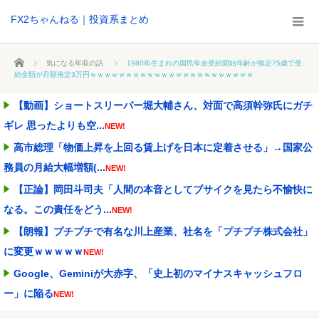
FX2ちゃんねる｜投資系まとめ
ホーム
気になる年収の話
1980年生まれの国民年金受給開始年齢が推定75歳で受
給金額が月額推定3万円ｗｗｗｗｗｗｗｗｗｗｗｗｗｗｗｗｗｗｗｗｗｗｗ
【動画】ショートスリーパー堀大輔さん、対面で高須幹弥氏にガチ
ギレ 思ったよりも空...
NEW!
高市総理「物価上昇を上回る賃上げを日本に定着させる」→国家公
務員の月給大幅増額(...
NEW!
【正論】岡田斗司夫「人間の本音としてブサイクを見たら不愉快に
なる。この責任をどう...
NEW!
【朗報】プチプチで有名な川上産業、社名を「プチプチ株式会社」
に変更ｗｗｗｗｗ
NEW!
Google、Geminiが大赤字、「史上初のマイナスキャッシュフロ
ー」に陥る
NEW!
【画像】漫画家・桂正和、最新のパンツ＆お尻のイラスト投稿にネ