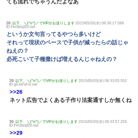
ても流れでちゃうんだよなあ
26:
以下、＼(^o^)／でVIPがお送りします
2015/05/20(水) 06:30:17.599
ID:FmSbojfZ0.net
というか文句言ってるやつら多いけど
それって現状のペースで子供が減ったらの話じゃ
ねえの？
必死こいて子種撒けば増えるんじゃねえの？
29:
以下、＼(^o^)／でVIPがお送りします
2015/05/20(水) 06:33:05.552
ID:ghJvFsf+0.net
>>26
ネット広告でよくある子作り法案通すしか無くね
30:
以下、＼(^o^)／でVIPがお送りします
2015/05/20(水) 06:33:57.255
ID:FmSbojfZ0.net
>>29