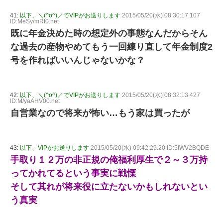
41:
以下、＼(^o^)／でVIPがお送りします
2015/05/20(水) 08:30:17.107
ID:MeSy/mRt0.net
既に年金決めた時の想定外の事態なんだからそん
な過去の産物やめてもう一回練り直して年金制度2
号を作ればいいんじゃないかな？
42:
以下、＼(^o^)／でVIPがお送りします
2015/05/20(水) 08:32:13.427
ID:M/yaAHV00.net
自営業なので将来が怖い…もう家は買ったが
43:
以下、VIPがお送りします
2015/05/20(水) 09:42:29.20 ID:5tWV2BQDE
手取り１２万の非正規の俺福利厚生で２～３万持
ってかれてるという事実に戦慄
そして其れが将来役に立たないかもしれないとい
う真実