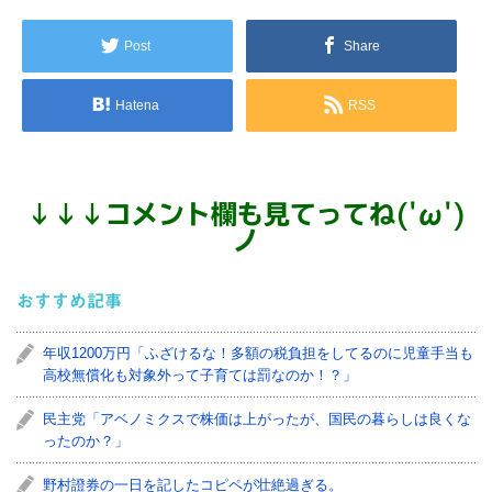
Post
Share
Hatena
RSS
↓
↓
↓
コメント欄も見てってね('ω')
ノ
おすすめ記事
年収1200万円「ふざけるな！多額の税負担をしてるのに児童手当も
高校無償化も対象外って子育ては罰なのか！？」
民主党「アベノミクスで株価は上がったが、国民の暮らしは良くな
ったのか？」
野村證券の一日を記したコピペが壮絶過ぎる。