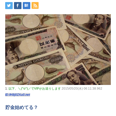
1:
以下、＼(^o^)／でVIPがお送りします
2015/05/20(水) 06:11:38.962
ID:IH8j0ZAa0.net
貯金始めてる？