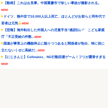
【動画】これはお見事。中国重慶市で珍しい事故が撮影される。
NEW!
ドイツ、熱中症で10,000人以上死亡、ほとんどがお前らと同年代で
若者は元気
NEW!
【悲報】海外転出した外国人への児童手当“過誤払い” こども家庭
庁「不正受給の件数...
NEW!
国連が事実上の機能停止に陥りつつあると関係者が告白、特に役に
立たないくせに高給だ...
NEW!
【にじさんじ】Cellmates、NG行動回避ゲーム！フリが露骨すぎる
NEW!
昔のスロット動画見てたらケロット柄が2回出たのにハズレてた…流
石にヤバすぎじゃね...
NEW!
軽飛行機が屋根すれすれを抜けて飛行場へ、車輪を出さないまま胴
体着陸「これよりひど...
NEW!
Switch2版『FF14』緊急メンテでロード時間が8秒から6秒に
NEW!