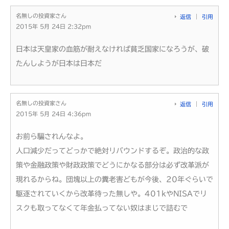
名無しの投資家さん
返信
引用
2015年 5月 24日 2:32pm
日本は天皇家の血筋が耐えなければ貧乏国家になろうが、破
たんしようが日本は日本だ
名無しの投資家さん
返信
引用
2015年 5月 24日 4:36pm
お前ら騙されんなよ。
人口減少だってどっかで絶対リバウンドするぞ。政治的な政
策や金融政策や財政政策でどうにかなる部分は必ず改革派が
現れるからね。団塊以上の糞老害どもが今後、20年ぐらいで
駆逐されていくから改革待った無しや。401kやNISAでリ
スクも取ってなくて年金払ってない奴はまじで詰むで