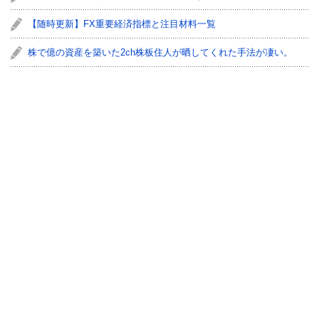
【随時更新】FX重要経済指標と注目材料一覧
株で億の資産を築いた2ch株板住人が晒してくれた手法が凄い。