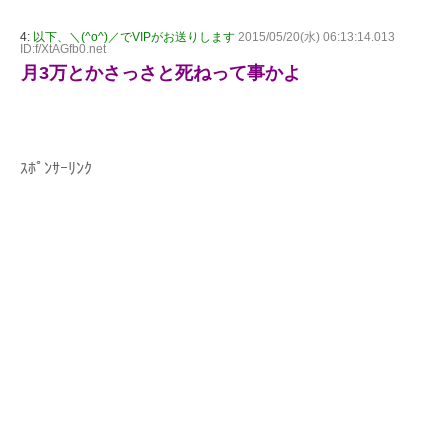
4:
以下、＼(^o^)／でVIPがお送りします
2015/05/20(水) 06:13:14.013
ID:f/XtAGfb0.net
月3万とかさっさと死ねって事かよ
ｽﾎﾟﾝｻｰﾘﾝｸ