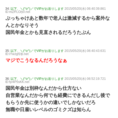
34:
以下、＼(^o^)／でVIPがお送りします
2015/05/20(水) 06:40:39.861
ID:mZ/FLO/y0.net
ぶっちゃけあと数年で老人は激減するから案外な
んとかなりそう
国民年金とかも見直されるだろうたぶん
35:
以下、＼(^o^)／でVIPがお送りします
2015/05/20(水) 06:40:43.631
ID:iYwzgf1fp.net
マジでこうなるんだろうなぁ
36:
以下、＼(^o^)／でVIPがお送りします
2015/05/20(水) 06:52:19.721
ID:fy/4P5sKK.net
国民年金は別枠なんだから仕方ない
自営業なんだから何でも経費にできるんだし後で
もらうか先に使うかの違いでしかないだろ
無職や日雇いレベルのゴミクズは知らん