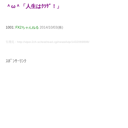
＾ω＾「人生はｸｿｹﾞ！」
1001:
FX2ちゃんねる
2014/10/03(株)
引用元：http://viper.2ch.sc/test/read.cgi/news4vip/1432069898/
ｽﾎﾟﾝｻｰﾘﾝｸ