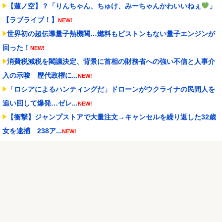
【蓮ノ空】？「りんちゃん、ちゅけ、みーちゃんかわいいねぇ
」
【ラブライブ！】
NEW!
世界初の超伝導量子熱機関…燃料もピストンもない量子エンジンが
回った！
NEW!
消費税減税を閣議決定、背景に首相の財務省への強い不信と人事介
入の示唆 歴代政権に...
NEW!
「ロシアによるハンティングだ」ドローンがウクライナの民間人を
追い回して爆発…ゼレ...
NEW!
【衝撃】ジャンプストアで大量注文→キャンセルを繰り返した32歳
女を逮捕 238ア...
NEW!
【動画】元西武ヤン、MLB初登板で大ジャンプｗｗｗｗ
NEW!
メディア「Switch2、499ドルでも安い800ドル超えるかも。PS5は
直近で...
NEW!
【NBA】サンズのディロン・ブルックスが、チームと3年73milで契
約延長合意
NEW!