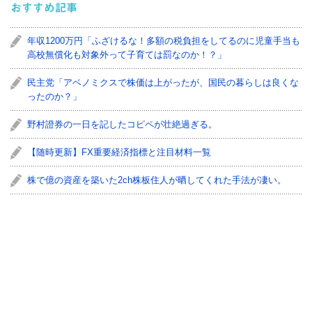
おすすめ記事
年収1200万円「ふざけるな！多額の税負担をしてるのに児童手当も
高校無償化も対象外って子育ては罰なのか！？」
民主党「アベノミクスで株価は上がったが、国民の暮らしは良くな
ったのか？」
野村證券の一日を記したコピペが壮絶過ぎる。
【随時更新】FX重要経済指標と注目材料一覧
株で億の資産を築いた2ch株板住人が晒してくれた手法が凄い。