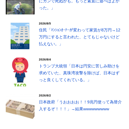
にガンで死ぬかも。もっと素直に遊べばよか
った。」
2026/8/5
住民「ﾏﾝｼｮﾝｵｰﾅｰが変わって家賃が8万円→12
万円にすると言われた、とてもじゃないけど
払えない。」
2026/8/4
トランプ大統領「日本は円安に苦しみ助けを
求めていた、真珠湾攻撃を除けば、日本はず
っと良くしてくれている。」
2026/8/2
日本政府「うおおおお！！9兆円使って為替介
入するぞ！！！」→結果wwwwwwwww