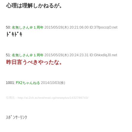
心理は理解しかねるが。
50:
名無しさん＠１周年
2015/05/28(木) 20:21:06.00 ID:3TfpoccqO.net
ﾄﾞｷﾄﾞｷ
51:
名無しさん＠１周年
2015/05/28(木) 20:24:23.31 ID:GhkxdIqJ0.net
昨日言うべきやったな。
1001:
FX2ちゃんねる
2014/10/03(株)
引用元：http://ai.2ch.sc/test/read.cgi/newsplus/1432786743/
ｽﾎﾟﾝｻｰﾘﾝｸ