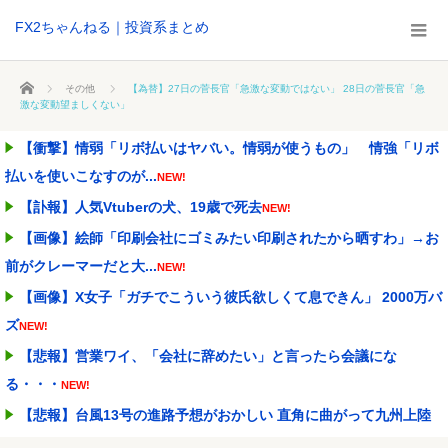
FX2ちゃんねる｜投資系まとめ
ホーム
その他
【為替】27日の菅長官「急激な変動ではない」 28日の菅長官「急
激な変動望ましくない」
【衝撃】情弱「リボ払いはヤバい。情弱が使うもの」 情強「リボ
払いを使いこなすのが...
NEW!
【訃報】人気Vtuberの犬、19歳で死去
NEW!
【画像】絵師「印刷会社にゴミみたい印刷されたから晒すわ」→お
前がクレーマーだと大...
NEW!
【画像】X女子「ガチでこういう彼氏欲しくて息できん」 2000万バ
ズ
NEW!
【悲報】営業ワイ、「会社に辞めたい」と言ったら会議にな
る・・・
NEW!
【悲報】台風13号の進路予想がおかしい 直角に曲がって九州上陸
の可能性
NEW!