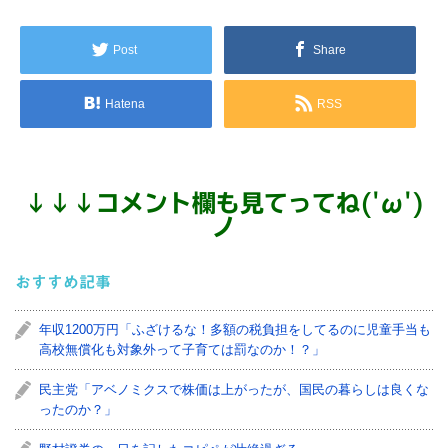
Post
Share
Hatena
RSS
↓
↓
↓
コメント欄も見てってね('ω')
ノ
おすすめ記事
年収1200万円「ふざけるな！多額の税負担をしてるのに児童手当も
高校無償化も対象外って子育ては罰なのか！？」
民主党「アベノミクスで株価は上がったが、国民の暮らしは良くな
ったのか？」