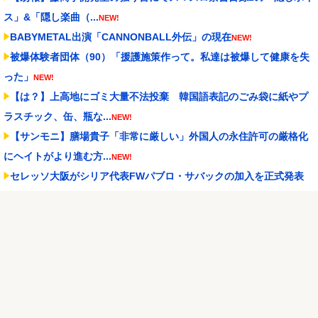
ス」&「隠し楽曲（...
NEW!
BABYMETAL出演「CANNONBALL外伝」の現在
NEW!
被爆体験者団体（90）「援護施策作って。私達は被爆して健康を失
った」
NEW!
【は？】上高地にゴミ大量不法投棄 韓国語表記のごみ袋に紙やプ
ラスチック、缶、瓶な...
NEW!
【サンモニ】膳場貴子「非常に厳しい」外国人の永住許可の厳格化
にヘイトがより進む方...
NEW!
セレッソ大阪がシリア代表FWパブロ・サバックの加入を正式発表
「何曲か一緒に歌え...
NEW!
ガジャマトフ1.75kg、ミックス2.85kg、体重オーバー
NEW!
「ミーアキャットになら勝てる」動物と力くらべできる動物園のロ
ープ、ゾウは壁にボル...
NEW!