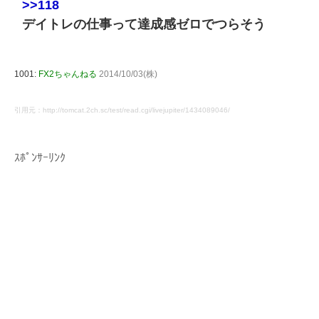
>>118
デイトレの仕事って達成感ゼロでつらそう
1001:
FX2ちゃんねる
2014/10/03(株)
引用元：http://tomcat.2ch.sc/test/read.cgi/livejupiter/1434089046/
ｽﾎﾟﾝｻｰﾘﾝｸ