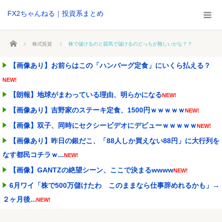
FX2ちゃんねる｜投資系まとめ
ホーム
株式投資
株で儲けるのと競馬で儲けるのどっちが難しいかな？？
【画像あり】お前らはこの「ハンバーグ定食」にいくら払える？
NEW!
【朗報】地球がまわっている理由、明らかになる
NEW!
【画像あり】吉野家のステーキ定食、1500円ｗｗｗｗｗ
NEW!
【画像】双子、同時にセクシービデオにデビューｗｗｗｗｗ
NEW!
【画像あり】昨日の銀だこ、「88人しか買えない88円」に大行列を
なす都民コチラｗ...
NEW!
【画像】GANTZの絶望シーン、ここで決まるwwww
NEW!
6月ワイ「株で500万儲けたわ このままなら仕事辞めれるかも」→
２ヶ月後...
NEW!
【緊急】AV業界、ぶっ壊れ最強が現れインフレ 環境崩壊ｗｗｗｗ