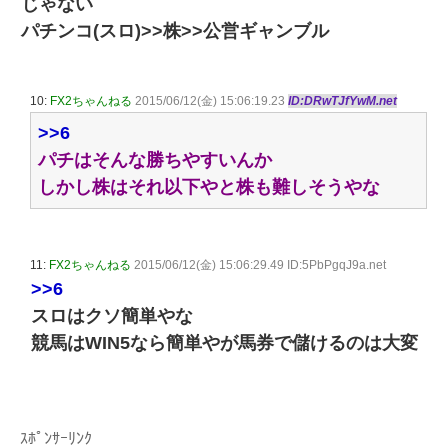
じゃない
パチンコ(スロ)>>株>>公営ギャンブル
10:
FX2ちゃんねる
2015/06/12(金) 15:06:19.23
ID:DRwTJfYwM.net
>>6
パチはそんな勝ちやすいんか
しかし株はそれ以下やと株も難しそうやな
11:
FX2ちゃんねる
2015/06/12(金) 15:06:29.49 ID:5PbPgqJ9a.net
>>6
スロはクソ簡単やな
競馬はWIN5なら簡単やが馬券で儲けるのは大変
ｽﾎﾟﾝｻｰﾘﾝｸ