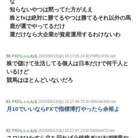
な
知らないやつは黙ってた方がええ
株とfxは絶対に勝てるやつは勝てるそれ以外の馬
鹿が運でやってるだけ
運だけなら大企業が資産運用するわけないわ
56:
FX2ちゃんねる
2015/06/12(金) 15:17:05.14 ID:PMfS/+P20.net
株で儲けて生活してる個人は日本だけで何千人と
いるけど
競馬はほとんどいないだろ
61:
FX2ちゃんねる
2015/06/12(金) 15:17:46.75 ID:X5hUIe3V0.net
月10でいいならFXで指標博打やったら余裕よ
62:
FX2ちゃんねる
2015/06/12(金) 15:17:47.23 ID:Otj/9nmC0.net
スロはひたすら立ち回れば小銭稼ぎはほぼ確実や