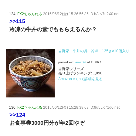
124:
FX2ちゃんねる
2015/06/12(金) 15:26:55.85 ID:hAcv7u2X0.net
>>115
冷凍の牛丼の素でももらえるんか？
吉野家 牛丼の具 冷凍 135ｇ×10個入り
posted with
amazlet
at 15.06.13
吉野家シリーズ
売り上げランキング: 1,090
Amazon.co.jpで詳細を見る
130:
FX2ちゃんねる
2015/06/12(金) 15:28:38.68 ID:9u5LK71q0.net
>>124
お食事券3000円分が年2回やぞ