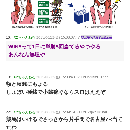
16:
FX2ちゃんねる
2015/06/12(金) 15:08:07.47
ID:DRwTJfYwM.net
WIN5って1日に単勝5回当てるやつやろ
あんなん無理や
19:
FX2ちゃんねる
2015/06/12(金) 15:08:43.07 ID:Otj/9nmC0.net
額と種銭にもよる
しょぼい種銭で小銭稼ぐならスロはええぞ
22:
FX2ちゃんねる
2015/06/12(金) 15:09:19.63 ID:UxzjaYTl0.net
競馬はいけるでさっきから片手間で名古屋7R当て
たわ