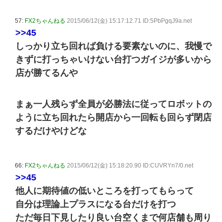
57:
FX2ちゃんねる
2015/06/12(金) 15:17:12.71 ID:5PbPgqJ9a.net
>>45
しっかり立ち回れば負ける要素ないのに、我慢で
きずに打っちゃいけない台打つガイジが多いから
店が勝てるんや
まぁ一人残らず全員が必勝法に従ってロボットの
ように立ち回れたら開店から一回転も回らず閉店
するだけやけどな
66:
FX2ちゃんねる
2015/06/12(金) 15:18:20.90 ID:CUVRYn7/0.net
>>45
他人に期待値の低いところを打ってもらって
自分は理論上プラスになる台だけを打つ
ただ毎日下見したり良い台空くまで何店舗も周り