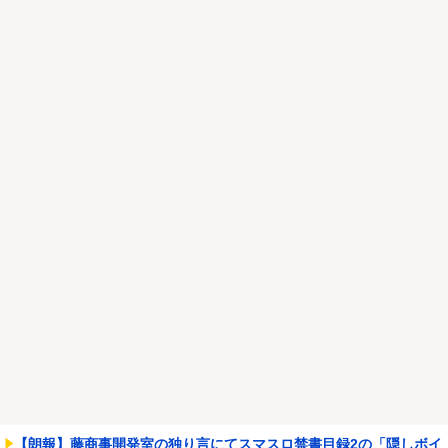
NEW!
Powered by livedoor 相互RSS
【朗報】藤商事開発室の独り言にてスマスロ禁書目録2の「隠しボイ