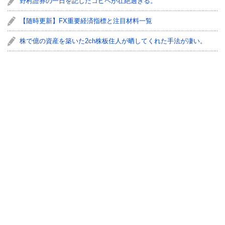
野村證券の一日を記したコピペが壮絶過ぎる。
【随時更新】FX重要経済指標と注目材料一覧
株で億の資産を築いた2ch株板住人が晒してくれた手法が凄い。