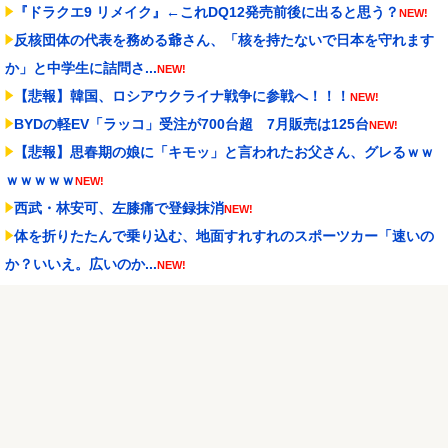
『ドラクエ9 リメイク』←これDQ12発売前後に出ると思う？
NEW!
反核団体の代表を務める爺さん、「核を持たないで日本を守れます
か」と中学生に詰問さ...
NEW!
【悲報】韓国、ロシアウクライナ戦争に参戦へ！！！
NEW!
BYDの軽EV「ラッコ」受注が700台超 7月販売は125台
NEW!
【悲報】思春期の娘に「キモッ」と言われたお父さん、グレるｗｗ
ｗｗｗｗｗ
NEW!
西武・林安可、左膝痛で登録抹消
NEW!
体を折りたたんで乗り込む、地面すれすれのスポーツカー「速いの
か？いいえ。広いのか...
NEW!
セレッソ大阪がアル・アハリからシリア代表FWパブロ・サバックを
獲得へ 2025年...
NEW!
Powered by livedoor 相互RSS