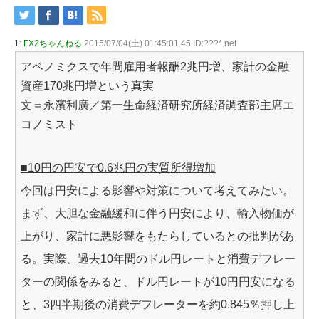
1:
FX2ちゃんねる
2015/07/04(土) 01:45:01.45 ID:???*.net
アベノミクスで年間雇用者報酬2兆円増、家計の金融
資産170兆円増という真実
文＝永濱利廣／第一生命経済研究所経済調査部主席エ
コノミスト
■10円の円安で0.6兆円の実質所得増加
今回は円安による影響や対策について考えてみたい。
まず、大胆な金融緩和に伴う円安により、輸入物価が
上がり、家計に悪影響をもたらしているとの批判があ
る。実際、過去10年間のドル円レートと消費デフレー
ターの関係をみると、ドル円レートが10円円安になる
と、3四半期後の消費デフレーターを約0.845％押し上