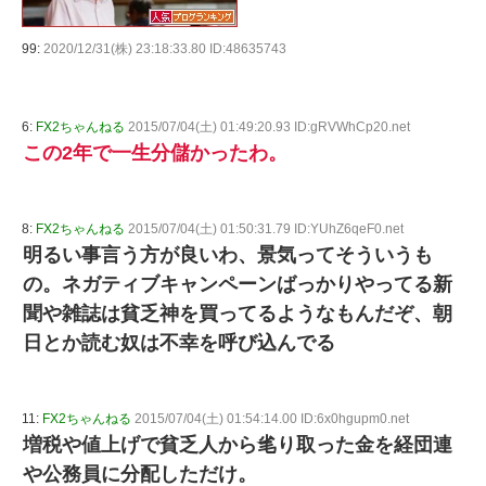
99:
2020/12/31(株) 23:18:33.80 ID:48635743
6:
FX2ちゃんねる
2015/07/04(土) 01:49:20.93 ID:gRVWhCp20.net
この2年で一生分儲かったわ。
8:
FX2ちゃんねる
2015/07/04(土) 01:50:31.79 ID:YUhZ6qeF0.net
明るい事言う方が良いわ、景気ってそういうも
の。ネガティブキャンペーンばっかりやってる新
聞や雑誌は貧乏神を買ってるようなもんだぞ、朝
日とか読む奴は不幸を呼び込んでる
11:
FX2ちゃんねる
2015/07/04(土) 01:54:14.00 ID:6x0hgupm0.net
増税や値上げで貧乏人から毟り取った金を経団連
や公務員に分配しただけ。