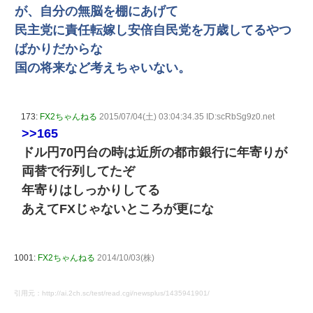
が、自分の無脳を棚にあげて
民主党に責任転嫁し安倍自民党を万歳してるやつ
ばかりだからな
国の将来など考えちゃいない。
173:
FX2ちゃんねる
2015/07/04(土) 03:04:34.35 ID:scRbSg9z0.net
>>165
ドル円70円台の時は近所の都市銀行に年寄りが
両替で行列してたぞ
年寄りはしっかりしてる
あえてFXじゃないところが更にな
1001:
FX2ちゃんねる
2014/10/03(株)
引用元：http://ai.2ch.sc/test/read.cgi/newsplus/1435941901/