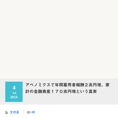
アベノミクスで年間雇用者報酬２兆円増、家
4
計の金融資産１７０兆円増という真実
Jul
2015
支持派
48