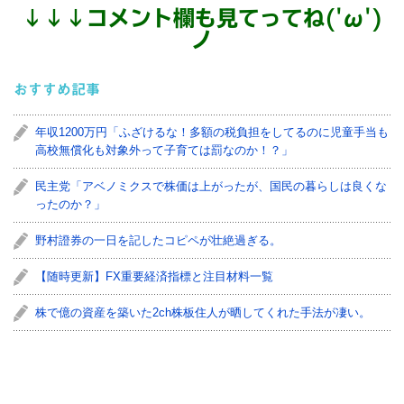
↓
↓
↓
コメント欄も見てってね('ω')
ノ
おすすめ記事
年収1200万円「ふざけるな！多額の税負担をしてるのに児童手当も
高校無償化も対象外って子育ては罰なのか！？」
民主党「アベノミクスで株価は上がったが、国民の暮らしは良くな
ったのか？」
野村證券の一日を記したコピペが壮絶過ぎる。
【随時更新】FX重要経済指標と注目材料一覧
株で億の資産を築いた2ch株板住人が晒してくれた手法が凄い。