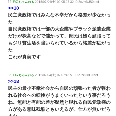
32:
FX2ちゃんねる
2015/07/04(土) 02:05:27.32 ID:ZpJlvNJS0.net
>>18
民主党政権ではみんな不幸だから格差が少なかっ
た
自民党政権では一部の大企業やブラック派遣企業
だけが株高などで儲かって、庶民は幾ら頑張って
もジリ貧生活を強いられているから格差が広がっ
た
これが真実です
36:
FX2ちゃんねる
2015/07/04(土) 02:07:46.51 ID:cJzcZl8F0.net
>>18
民主の最小不幸社会から自民の頑張った者が報わ
れる社会への転換がうまくいったという事だろう
ね。無能と有能の差が歴然と現れる自民党政権の
方がある意味残酷ともいえるが、仕方が無いだろ