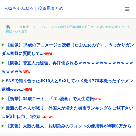
FX2ちゃんねる｜投資系まとめ
ホーム
支持派
アベノミクスで年間雇用者報酬２兆円増、家計の金融資産１７０兆
円増という真実
【画像】15歳のアニメージュ読者（たぶん女の子）、うっかりガン
ダム富野に質問して...
NEW!
【朗報】菅直人元総理、再評価されるｗｗｗｗｗｗｗｗｗｗｗｗｗ
ｗｗｗｗｗ
NEW!
SNSで知り合ったJK10人とS●Xしてハメ撮り770本撮ったイケメン
逮捕www...
NEW!
【衝撃】34歳ニート、『エ○漫画』で人生逆転
NEW!
最新の日本人が減り、外国人が増えた街市ランキングをご覧下さい
→5位川口市、4位京...
NEW!
【悲報】太鼓の達人、お馴染みのフォントの使用料が年間6万から
年間320万になった...
NEW!