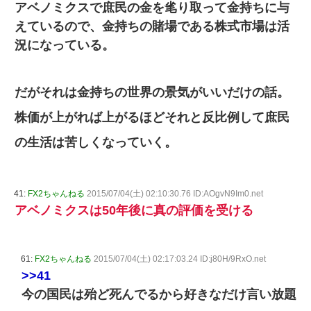
アベノミクスで庶民の金を毟り取って金持ちに与
えているので、金持ちの賭場である株式市場は活
況になっている。
だがそれは金持ちの世界の景気がいいだけの話。
株価が上がれば上がるほどそれと反比例して庶民
の生活は苦しくなっていく。
41:
FX2ちゃんねる
2015/07/04(土) 02:10:30.76 ID:AOgvN9Im0.net
アベノミクスは50年後に真の評価を受ける
61:
FX2ちゃんねる
2015/07/04(土) 02:17:03.24 ID:j80H/9RxO.net
>>41
今の国民は殆ど死んでるから好きなだけ言い放題