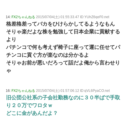
14:
FX2ちゃんねる
2015/07/04(土) 01:55:33.47 ID:YUhZ6qeF0.net
格差格差ってバカをひけらかしてるようなもん
そりゃ楽だよな株を勉強して日本企業に貢献する
より
パチンコで何も考えず椅子に座って運に任せてパ
チンコに貢ぐ方が楽なのは分かるよ
そりゃお前が悪いだろって話だよ俺から言わせり
ゃ
16:
FX2ちゃんねる
2015/07/04(土) 01:57:06.12 ID:qVL6PyaCO.net
旧公団公社系の子会社勤務なのに３０半ばで手取
り２０万でワロタｗ
どこに金があんだよ？