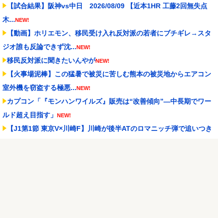
【試合結果】阪神vs中日 2026/08/09 【近本1HR 工藤2回無失点
木...
NEW!
【動画】ホリエモン、移民受け入れ反対派の若者にブチギレ→スタ
ジオ誰も反論できず沈...
NEW!
移民反対派に聞きたいんやが
NEW!
【火事場泥棒】この猛暑で被災に苦しむ熊本の被災地からエアコン
室外機を窃盗する極悪...
NEW!
カプコン「『モンハンワイルズ』販売は“改善傾向”―中長期でワー
ルド超え目指す」
NEW!
【J1第1節 東京V×川崎F】川崎が後半ATのロマニッチ弾で追いつき
辛くもドロー...
NEW!
【画像】愛さん「お菓子くれなきゃイタズラしちゃうぞ
」【ラブ
ライブ！虹ヶ咲】
NEW!
口を開けたマッコウクジラが正面から接近、素手で頭を押し返すダ
イバー「まだ子どもで...
NEW!