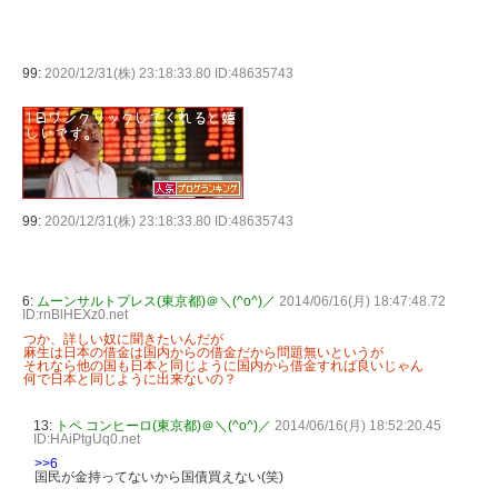
99:
2020/12/31(株) 23:18:33.80 ID:48635743
99:
2020/12/31(株) 23:18:33.80 ID:48635743
6:
ムーンサルトプレス(東京都)＠＼(^o^)／
2014/06/16(月) 18:47:48.72
ID:rnBlHEXz0.net
つか、詳しい奴に聞きたいんだが
麻生は日本の借金は国内からの借金だから問題無いというが
それなら他の国も日本と同じように国内から借金すれば良いじゃん
何で日本と同じように出来ないの？
13:
トペ コンヒーロ(東京都)＠＼(^o^)／
2014/06/16(月) 18:52:20.45
ID:HAiPtgUq0.net
>>6
国民が金持ってないから国債買えない(笑)