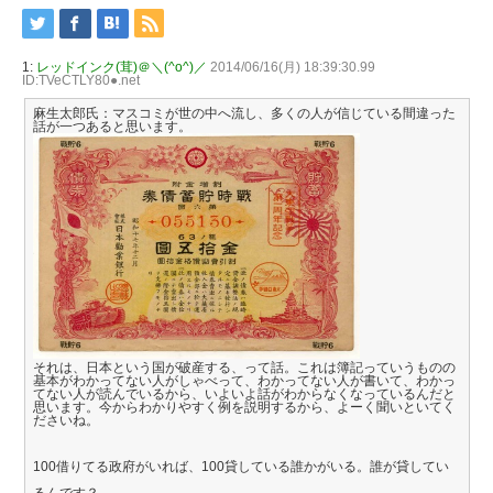
1:
レッドインク(茸)＠＼(^o^)／
2014/06/16(月) 18:39:30.99
ID:TVeCTLY80●.net
麻生太郎氏：マスコミが世の中へ流し、多くの人が信じている間違った
話が一つあると思います。
それは、日本という国が破産する、って話。これは簿記っていうものの
基本がわかってない人がしゃべって、わかってない人が書いて、わかっ
てない人が読んでいるから、いよいよ話がわからなくなっているんだと
思います。今からわかりやすく例を説明するから、よーく聞いといてく
ださいね。
100借りてる政府がいれば、100貸している誰かがいる。誰が貸してい