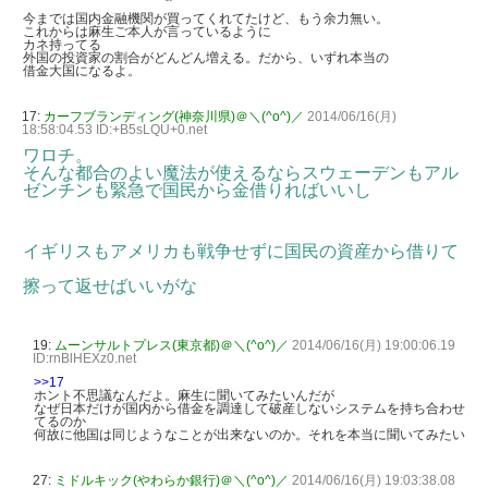
今までは国内金融機関が買ってくれてたけど、もう余力無い。
これからは麻生ご本人が言っているように
カネ持ってる
外国の投資家の割合がどんどん増える。だから、いずれ本当の
借金大国になるよ。
17:
カーフブランディング(神奈川県)＠＼(^o^)／
2014/06/16(月)
18:58:04.53 ID:+B5sLQU+0.net
ワロチ。
そんな都合のよい魔法が使えるならスウェーデンもアル
ゼンチンも緊急で国民から金借りればいいし
イギリスもアメリカも戦争せずに国民の資産から借りて
擦って返せばいいがな
19:
ムーンサルトプレス(東京都)＠＼(^o^)／
2014/06/16(月) 19:00:06.19
ID:rnBlHEXz0.net
>>17
ホント不思議なんだよ。麻生に聞いてみたいんだが
なぜ日本だけが国内から借金を調達して破産しないシステムを持ち合わせ
てるのか
何故に他国は同じようなことが出来ないのか。それを本当に聞いてみたい
27:
ミドルキック(やわらか銀行)＠＼(^o^)／
2014/06/16(月) 19:03:38.08