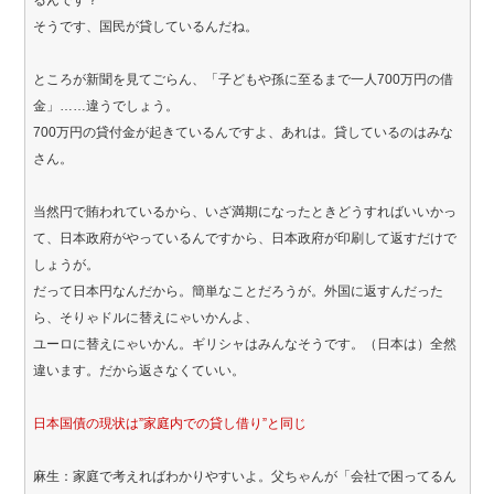
るんです？
そうです、国民が貸しているんだね。
ところが新聞を見てごらん、「子どもや孫に至るまで一人700万円の借
金」……違うでしょう。
700万円の貸付金が起きているんですよ、あれは。貸しているのはみな
さん。
当然円で賄われているから、いざ満期になったときどうすればいいかっ
て、日本政府がやっているんですから、日本政府が印刷して返すだけで
しょうが。
だって日本円なんだから。簡単なことだろうが。外国に返すんだった
ら、そりゃドルに替えにゃいかんよ、
ユーロに替えにゃいかん。ギリシャはみんなそうです。（日本は）全然
違います。だから返さなくていい。
日本国債の現状は”家庭内での貸し借り”と同じ
麻生：家庭で考えればわかりやすいよ。父ちゃんが「会社で困ってるん