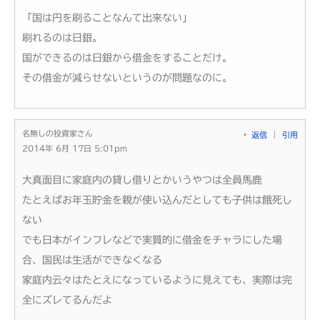
「国は円を刷ることなんて出来ない」
刷れるのは日銀。
国ができるのは日銀から借金をすることだけ。
その借金が減らせないというのが問題なのに。
名無しの投資家さん
返信
引用
2014年 6月 17日 5:01pm
大真面目に家庭内の貸し借りとかいうやつは全員馬鹿
たとえばお年玉貯金を親が使い込んだとしても子供は餓死し
ない
でも日本がインフレなどで実質的に借金をチャラにした場
合、国民は生活ができなくなる
家庭内云々はたとえになっているように見えても、実際は完
全にズレてるんだよ