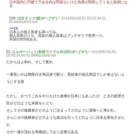
日本国内に円建てである内は問題ないけど為替が関係してくると面倒にな
る
158:
16文キック(庭)＠＼(^o^)／
2014/06/16(月) 20:25:34.21
ID:xeh6iubV0.net
>>19
日本人の個人資産を調べてみ。
個人資産のうち、現金の個人資産はブッチギリで世界一だ。
米国の約5倍ある。
21:
エルボーバット(新疆ウイグル自治区)＠＼(^o^)／
2014/06/16(月)
19:00:34.66 ID:dIMepJXw0.net
だからはよ刷れ、そして配れ
一番良いのは期限付き商品券で配り、受給者の地元周辺でしか使えないよ
うにする形
ただし、かつてこれをやりかけた政権が日本にもあったが、ときの総理大
臣がどのような末路をたどり、
そしてその後継者がどのように決まってどのように退陣へと導かれ、
さらにその後継者がどのような政治を行ってどのように日本を変化させた
か、
その一連の流れを再確認しておく必要がある