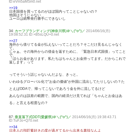
ID:eVm5aMSm0.net
>>19
日本国債を買ってるのがほぼ国内ってことじゃないの？
他国はそうじゃない
ユーロは紙幣発行勝手にできないし
34:
カーフブランディング(神奈川県)＠＼(^o^)／
2014/06/16(月)
19:08:52.31 ID:+B5sLQU+0.net
>>27
海外から借りてる金が払えないってことだろ？そこだけ見るんじゃなく
て。
じゃぁ、その海外からの借金を返すために、「緊急日本式国債」ってこと
で、
「ほらお金があります、私たちはちゃんとお金持ってます。だからこれで
返します」って
ってそういう話じゃないんだよな、きっと。
いわゆるグローバル化で”お金の価値”が外国に流出してたりしないの？た
とえばODAで、帰ってこないであろう金を外に流してるけど
あんなのは誤差の範囲で、国内の経済だけ見てれば「ちゃんとお金はあ
る」と言える程度なの？
87:
垂直落下式DDT(愛媛県)＠＼(^o^)／
2014/06/16(月) 19:38:43.71
ID:TuFJo+Q70.net
>>34
日本人の預貯蓄好きの度が過ぎてるから出来る裏技なんよ