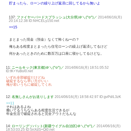
貯まったら、ローンの繰り上げ返済に回してるから無いよ
137:
ファイヤーバードスプラッシュ(大分県)＠＼(^o^)／
2014/06/16(月)
20:14:12.38 ID:NHCELy150.net
>>15
まとまった現金（預金）なくて怖くねーの？
俺もある程度まとまったら住宅ローンの繰上げ返済してるけど
何かあったときのために数百万は口座に寝かしてるけどな。
11:
ニールキック(東京都)＠＼(^o^)／
2014/06/16(月) 18:51:05.52
ID:tK+YuBo/0.net
いずれ全部破綻だけどね
破綻するなら早い方がいい
俺が若いうちに破綻してくれ
12:
名無しさんがお送りします
2014/06/16(月) 18:58:42.97 ID:gvPd/L3zK
>>11
それはあるよね
働いてるうちならある程度生活できるが
年金生活で破綻されると完全アウトだもんな
14:
ローリングソバット(新疆ウイグル自治区)＠＼(^o^)／
2014/06/16(月)
18:53:03.25 ID:5nXdS+Qj0.net