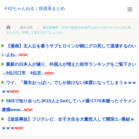
FX2ちゃんねる｜投資系まとめ
ホーム
麻生太郎
麻生財務相「日本の借金1000兆円は左から右のポッケに入れ替
えただけ。印刷して返すだけでしょうが」
【漫画】主人公を慕うサブヒロインが雑にグロ死して退場するのい
いよね…
NEW!
最新の日本人が減り、外国人が増えた街市ランキングをご覧下さい
→5位川口市、4位京...
NEW!
ワイ、「着衣おっばい」でしか抜けない体質になってしまうｗｗｗ
ｗｗ
NEW!
SNSで知り合ったJK10人とS●Xしてハメ撮り770本撮ったイケメン
逮捕www...
NEW!
【放送事故】フジテレビ、女子大生を大量投入して闇深エ○番組ｗ
ｗｗｗ
NEW!
京大病院、脳腫瘍摘出手術で誤って腫瘍の無い部位を摘出 脳幹な