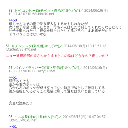
73:
トペ コンヒーロ(チベット自治区)＠＼(^o^)／
2014/06/16(月)
19:27:42.07 ID:58IJdhiR0.net
>>50
母ちゃんはその場で泣き寝入りするかもしれないが
次に息子が金に困ったとき、母ちゃんはただで貸してくれなくなるだろう
利子を取られたり、担保を取られたりするだろう、まあ親子だから
そういうことはないかな
51:
キチンシンク(東京都)＠＼(^o^)／
2014/06/16(月) 19:18:57.13
ID:p3mC88HY0.net
ニュー速経済部の皆さんからするとこの論はどうなの？正しいの？
57:
パイルドライバー(関東・甲信越)＠＼(^o^)／
2014/06/16(月)
19:22:17.90 ID:B0U/zryKO.net
>>51
経済もくそも
左から右のポッケは
右から左のポッケが成り立ってない時点で論として破綻してる
論が破綻してるからこそ最後は刷って返せば良いと言っている
完全な詭弁だよ
95:
イス攻撃(神奈川県)＠＼(^o^)／
2014/06/16(月) 19:47:04.57
ID:Mtu6xw1k0.net
>>51