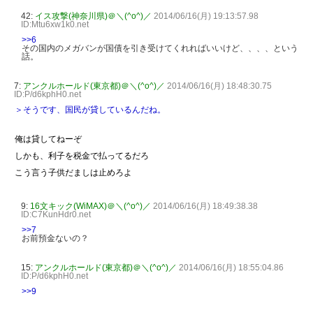
42:
イス攻撃(神奈川県)＠＼(^o^)／
2014/06/16(月) 19:13:57.98
ID:Mtu6xw1k0.net
>>6
その国内のメガバンが国債を引き受けてくれればいいけど、、、、という
話。
7:
アンクルホールド(東京都)＠＼(^o^)／
2014/06/16(月) 18:48:30.75
ID:P/d6kphH0.net
＞そうです、国民が貸しているんだね。
俺は貸してねーぞ
しかも、利子を税金で払ってるだろ
こう言う子供だましは止めろよ
9:
16文キック(WiMAX)＠＼(^o^)／
2014/06/16(月) 18:49:38.38
ID:C7KunHdr0.net
>>7
お前預金ないの？
15:
アンクルホールド(東京都)＠＼(^o^)／
2014/06/16(月) 18:55:04.86
ID:P/d6kphH0.net
>>9