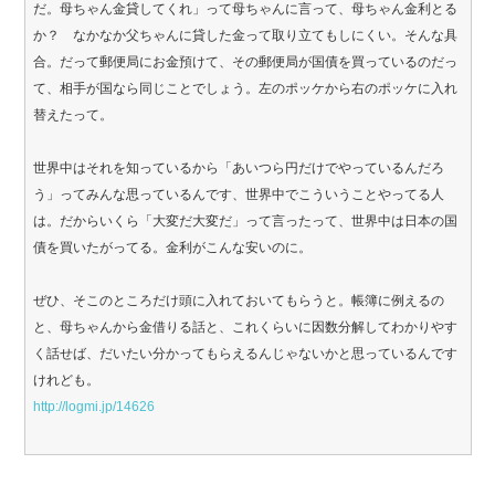
だ。母ちゃん金貸してくれ」って母ちゃんに言って、母ちゃん金利とる
か？ なかなか父ちゃんに貸した金って取り立てもしにくい。そんな具
合。だって郵便局にお金預けて、その郵便局が国債を買っているのだっ
て、相手が国なら同じことでしょう。左のポッケから右のポッケに入れ
替えたって。
世界中はそれを知っているから「あいつら円だけでやっているんだろ
う」ってみんな思っているんです、世界中でこういうことやってる人
は。だからいくら「大変だ大変だ」って言ったって、世界中は日本の国
債を買いたがってる。金利がこんな安いのに。
ぜひ、そこのところだけ頭に入れておいてもらうと。帳簿に例えるの
と、母ちゃんから金借りる話と、これくらいに因数分解してわかりやす
く話せば、だいたい分かってもらえるんじゃないかと思っているんです
けれども。
http://logmi.jp/14626