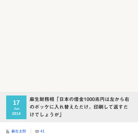
Powered by livedoor 相互RSS
麻生財務相「日本の借金1000兆円は左から右
17
のポッケに入れ替えただけ。印刷して返すだ
Jun
2014
けでしょうが」
麻生太郎
41