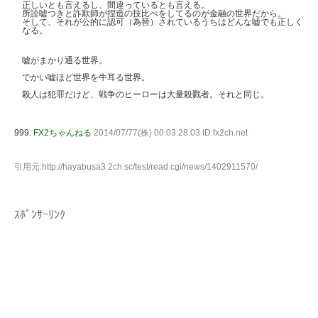
正しいとも言えるし、間違っているとも言える。
所詮嘘つきと詐欺師が捏造の技比べをしてるのが金融の世界だから。
そして、それが公的に認可（為替）されているうちはどんな嘘でも正しく
なる。
嘘がまかり通る世界。
でかい嘘ほど世界を牛耳る世界。
殺人は犯罪だけど、戦争のヒーローは大量殺戮者。それと同じ。
999:
FX2ちゃんねる
2014/07/77(株) 00:03:28.03 ID:fx2ch.net
引用元:http://hayabusa3.2ch.sc/test/read.cgi/news/1402911570/
ｽﾎﾟﾝｻｰﾘﾝｸ