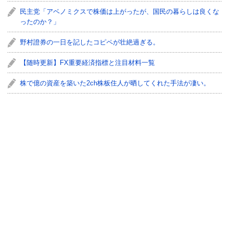
民主党「アベノミクスで株価は上がったが、国民の暮らしは良くな
ったのか？」
野村證券の一日を記したコピペが壮絶過ぎる。
【随時更新】FX重要経済指標と注目材料一覧
株で億の資産を築いた2ch株板住人が晒してくれた手法が凄い。