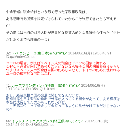
中途半端に現金給付という形で行った某政権政党は、
ある意味与党脱落を決定づけられていたからこそ強行できたとも言える
が、
その際には当時の財務大臣が世界的な嘲笑の的となる犠牲も伴った（※た
だしあくまでも理由の一つ）
32:
トペ コンヒーロ(東日本)＠＼(^o^)／
2014/06/16(月) 19:08:46.91
ID:qxiVmbAC0.net
ユーロの場合、例えばスペイン人の預金はドイツの国債に流れる
なぜなら通貨が同じで為替リスクがないなら安全な国の国債を買うからな
つまりスペイン人の預金は自国のためじゃなく、ドイツのために使われる
ユーロの根本的な問題はこれ
41:
カーフブランディング(神奈川県)＠＼(^o^)／
2014/06/16(月)
19:13:04.24 ID:+B5sLQU+0.net
あと、経済規模？国の発展に関してなんだけど、
朝鮮特需や日本製品の輸出で外需が入ってくる機会があって、ある程度は
本当に成長してたのかもしれないけど、
「世界第二位」って借金して金持ってるように見せかけてるだけじゃない
の？
44:
ミッドナイトエクスプレス(埼玉県)＠＼(^o^)／
2014/06/16(月)
19:14:57.66 ID:k3RrGdgZ0.net