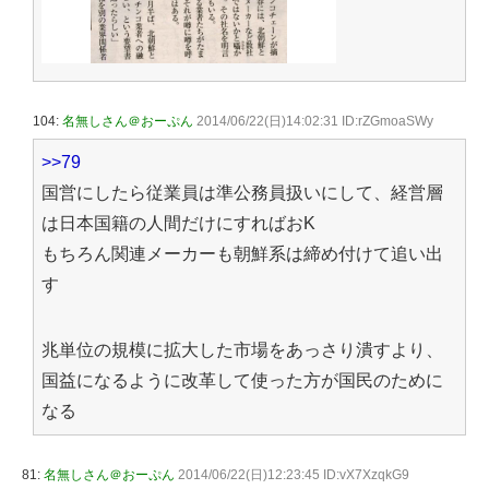
104:
名無しさん＠おーぷん
2014/06/22(日)14:02:31 ID:rZGmoaSWy
>>79
国営にしたら従業員は準公務員扱いにして、経営層
は日本国籍の人間だけにすればおK
もちろん関連メーカーも朝鮮系は締め付けて追い出
す
兆単位の規模に拡大した市場をあっさり潰すより、
国益になるように改革して使った方が国民のために
なる
81:
名無しさん＠おーぷん
2014/06/22(日)12:23:45 ID:vX7XzqkG9