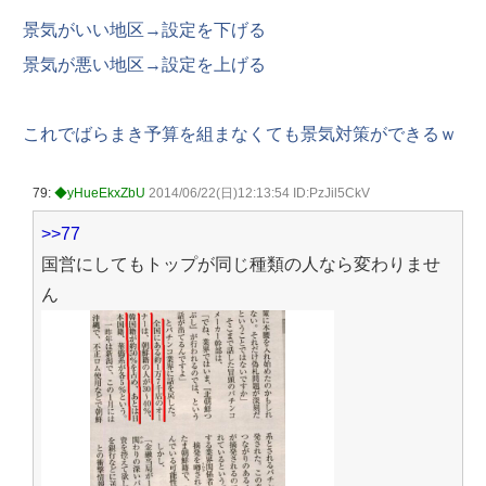
景気がいい地区→設定を下げる
景気が悪い地区→設定を上げる
これでばらまき予算を組まなくても景気対策ができるｗ
79:
◆yHueEkxZbU
2014/06/22(日)12:13:54 ID:PzJil5CkV
>>77
国営にしてもトップが同じ種類の人なら変わりませ
ん