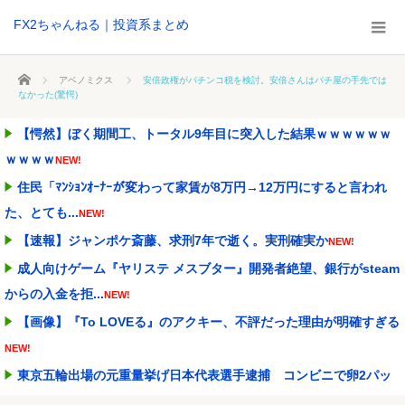
FX2ちゃんねる｜投資系まとめ
ホーム
アベノミクス
安倍政権がパチンコ税を検討。安倍さんはパチ屋の手先では
なかった(驚愕)
【愕然】ぼく期間工、トータル9年目に突入した結果ｗｗｗｗｗｗ
ｗｗｗｗ
NEW!
住民「ﾏﾝｼｮﾝｵｰﾅｰが変わって家賃が8万円→12万円にすると言われ
た、とても...
NEW!
【速報】ジャンポケ斎藤、求刑7年で逝く。実刑確実か
NEW!
成人向けゲーム『ヤリステ メスブター』開発者絶望、銀行がsteam
からの入金を拒...
NEW!
【画像】『To LOVEる』のアクキー、不評だった理由が明確すぎる
NEW!
東京五輪出場の元重量挙げ日本代表選手逮捕 コンビニで卵2パッ
クとしょうゆ1本(8...
NEW!