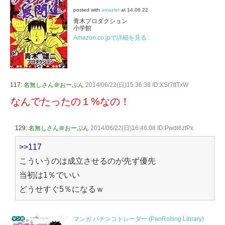
posted with
amazlet
at 14.06.22
青木プロダクション
小学館
Amazon.co.jpで詳細を見る
117:
名無しさん＠おーぷん
2014/06/22(日)15:36:38 ID:XSr7ttTxW
なんでたったの１%なの！
129:
名無しさん＠おーぷん
2014/06/22(日)16:46:08 ID:Pwdi6zfPx
>>117
こういうのは成立させるのが先ず優先
当初は1％でいい
どうせすぐ5％になるｗ
マンガ パチンコトレーダー (PanRolling Library)