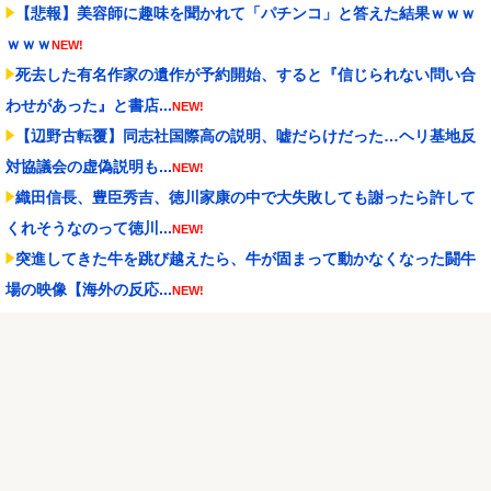
【悲報】美容師に趣味を聞かれて「パチンコ」と答えた結果ｗｗｗ
ｗｗｗ
NEW!
死去した有名作家の遺作が予約開始、すると『信じられない問い合
わせがあった』と書店...
NEW!
【辺野古転覆】同志社国際高の説明、嘘だらけだった…ヘリ基地反
対協議会の虚偽説明も...
NEW!
織田信長、豊臣秀吉、徳川家康の中で大失敗しても謝ったら許して
くれそうなのって徳川...
NEW!
突進してきた牛を跳び越えたら、牛が固まって動かなくなった闘牛
場の映像【海外の反応...
NEW!
【遊戯王】ヤドカリューで900レス目指すスレ
NEW!
家庭菜園やってるけど、最近空芯菜が評価され過ぎだと思
う！！！！！
NEW!
ストリートファイター6 スマスロ新台｜初打ち評価＆感想、Twitter
報告まとめ
NEW!