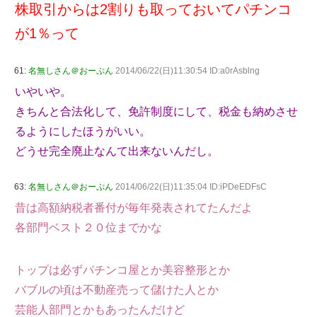
株取引からは2割りも取っておいてパチンコ
が1％って
61:
名無しさん＠おーぷん
2014/06/22(日)11:30:54 ID:a0rAsblng
いやいや。
きちんと合法化して、免許制度にして、税金も納めさせ
るようにしたほうがいい。
どうせ完全廃止なんて出来ないんだし。
63:
名無しさん＠おーぷん
2014/06/22(日)11:35:04 ID:iPDeEDFsC
昔は高額納税者番付が毎年発表されてたんだよ
各部門ベスト２０位までかな
トップは必ずパチンコ屋とか美容整形とか
バブルの頃は不動産売って儲けた人とか
芸能人部門とかもあったんだけど