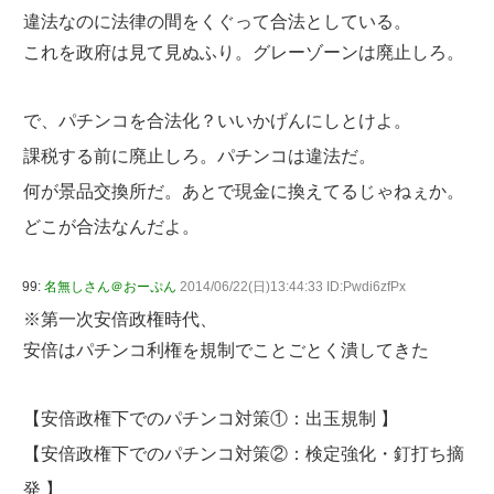
違法なのに法律の間をくぐって合法としている。
これを政府は見て見ぬふり。グレーゾーンは廃止しろ。
で、パチンコを合法化？いいかげんにしとけよ。
課税する前に廃止しろ。パチンコは違法だ。
何が景品交換所だ。あとで現金に換えてるじゃねぇか。
どこが合法なんだよ。
99:
名無しさん＠おーぷん
2014/06/22(日)13:44:33 ID:Pwdi6zfPx
※第一次安倍政権時代、
安倍はパチンコ利権を規制でことごとく潰してきた
【安倍政権下でのパチンコ対策①：出玉規制 】
【安倍政権下でのパチンコ対策②：検定強化・釘打ち摘
発 】