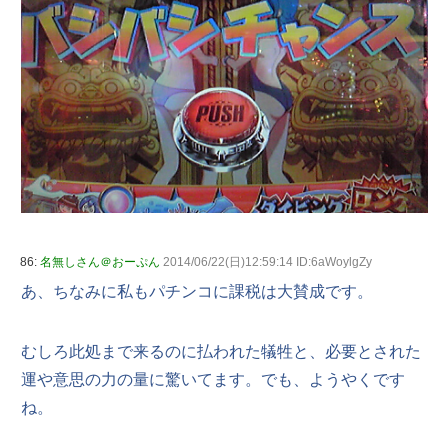
86:
名無しさん＠おーぷん
2014/06/22(日)12:59:14 ID:6aWoylgZy
あ、ちなみに私もパチンコに課税は大賛成です。
むしろ此処まで来るのに払われた犠牲と、必要とされた
運や意思の力の量に驚いてます。でも、ようやくです
ね。