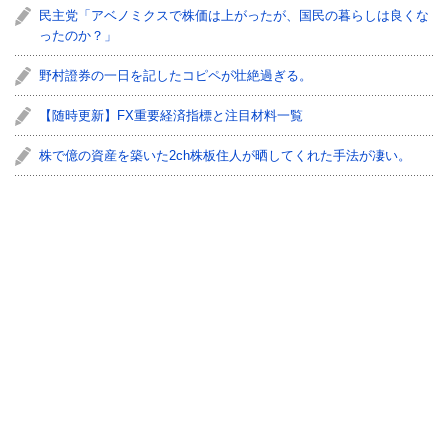
民主党「アベノミクスで株価は上がったが、国民の暮らしは良くな
ったのか？」
野村證券の一日を記したコピペが壮絶過ぎる。
【随時更新】FX重要経済指標と注目材料一覧
株で億の資産を築いた2ch株板住人が晒してくれた手法が凄い。