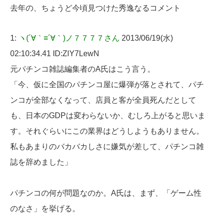
去年の、ちょうど今頃見つけた秀逸なるコメント
1:
ヽ(´∀｀≡´∀｀)ノ７７７７さん
2013/06/19(水)
02:10:34.41 ID:ZlY7LewN
元パチンコ雑誌編集者のA氏はこう言う。
「今、仮に全国のパチンコ屋に爆弾が落とされて、パチ
ンコが全部なくなって、店員と客が全員死んだとして
も、日本のGDPは変わらないか、むしろ上がると思いま
す。それぐらいにこの業界はどうしようもありません。
私もあまりのバカバカしさに嫌気が差して、パチンコ雑
誌を辞めました」
パチンコの何が問題なのか。A氏は、まず、「ゲーム性
のなさ」を挙げる。