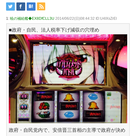
1:
暁の補給艦◆EX8DfCLL3U
2014/06/22(日)08:44:32 ID:U4IXsZrEl
■政府・自民、法人税率下げ減収の穴埋め
政府・自民党内で、安倍晋三首相の主導で政府が決め