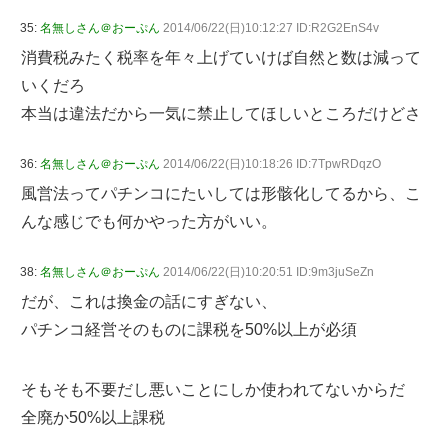
35:
名無しさん＠おーぷん
2014/06/22(日)10:12:27 ID:R2G2EnS4v
消費税みたく税率を年々上げていけば自然と数は減って
いくだろ
本当は違法だから一気に禁止してほしいところだけどさ
36:
名無しさん＠おーぷん
2014/06/22(日)10:18:26 ID:7TpwRDqzO
風営法ってパチンコにたいしては形骸化してるから、こ
んな感じでも何かやった方がいい。
38:
名無しさん＠おーぷん
2014/06/22(日)10:20:51 ID:9m3juSeZn
だが、これは換金の話にすぎない、
パチンコ経営そのものに課税を50%以上が必須
そもそも不要だし悪いことにしか使われてないからだ
全廃か50%以上課税