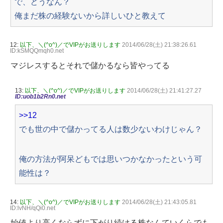
で、どうなん？
俺まだ株の経験ないから詳しいひと教えて
12:
以下、＼(^o^)／でVIPがお送りします
2014/06/28(土) 21:38:26.61
ID:kSMQQmqh0.net
マジレスするとそれで儲かるなら皆やってる
13:
以下、＼(^o^)／でVIPがお送りします
2014/06/28(土) 21:41:27.27
ID:uob1b2Rn0.net
>>12
でも世の中で儲かってる人は数少ないわけじゃん？
俺の方法が阿呆どもでは思いつかなかったという可
能性は？
14:
以下、＼(^o^)／でVIPがお送りします
2014/06/28(土) 21:43:05.81
ID:lvNH/qQi0.net
始値より高くならずに下がり続ける株なんていくらでも