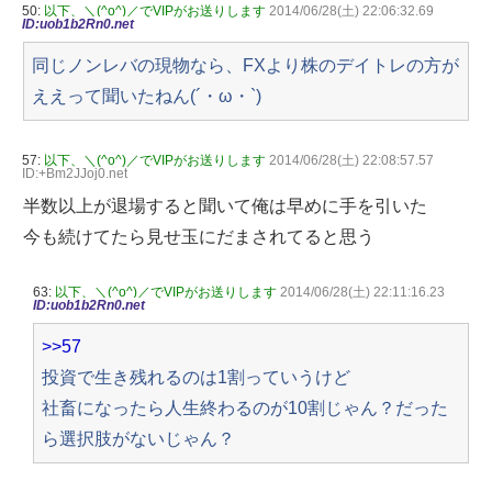
50:
以下、＼(^o^)／でVIPがお送りします
2014/06/28(土) 22:06:32.69
ID:uob1b2Rn0.net
同じノンレバの現物なら、FXより株のデイトレの方が
ええって聞いたねん(´・ω・`)
57:
以下、＼(^o^)／でVIPがお送りします
2014/06/28(土) 22:08:57.57
ID:+Bm2JJoj0.net
半数以上が退場すると聞いて俺は早めに手を引いた
今も続けてたら見せ玉にだまされてると思う
63:
以下、＼(^o^)／でVIPがお送りします
2014/06/28(土) 22:11:16.23
ID:uob1b2Rn0.net
>>57
投資で生き残れるのは1割っていうけど
社畜になったら人生終わるのが10割じゃん？だった
ら選択肢がないじゃん？