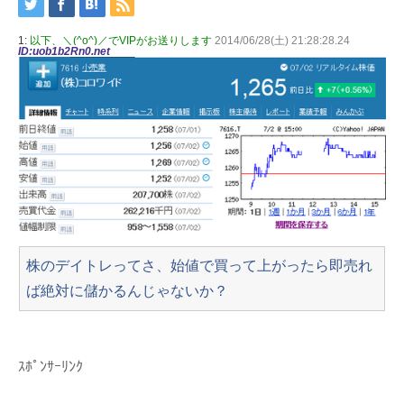
1:
以下、＼(^o^)／でVIPがお送りします
2014/06/28(土) 21:28:28.24
ID:uob1b2Rn0.net
株のデイトレってさ、始値で買って上がったら即売れ
ば絶対に儲かるんじゃないか？
ｽﾎﾟﾝｻｰﾘﾝｸ