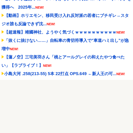
獲得へ 2025年...
NEW!
【動画】ホリエモン、移民受け入れ反対派の若者にブチギレ→スタ
ジオ誰も反論できず沈...
NEW!
【超速報】靖國神社、ようやく気づくｗｗｗｗｗｗｗｗｗｗ
NEW!
「抜くに抜けない……」自転車の青切符導入で”車道ハミ出し”が急
増中
NEW!
【蓮ノ空】三宅美羽さん「桃とアールグレイの和えたやつ食べた
い」【ラブライブ！】
NEW!
小島大河 .258(213-55) 5本 22打点 OPS.649 ←新人王の可...
NEW!
実際『ゼルダ 時オカ』→『風タク』の時の空気感を知りたい
NEW!
【試合実況】西武２軍スタメン 先発:杉山遙希（2026.8.9）
NEW!
Powered by livedoor 相互RSS