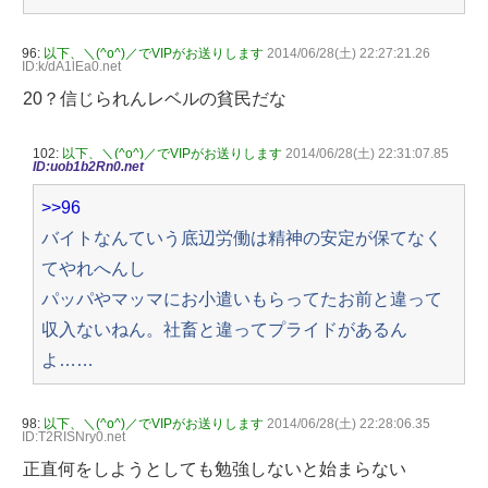
96:
以下、＼(^o^)／でVIPがお送りします
2014/06/28(土) 22:27:21.26
ID:k/dA1lEa0.net
20？信じられんレベルの貧民だな
102:
以下、＼(^o^)／でVIPがお送りします
2014/06/28(土) 22:31:07.85
ID:uob1b2Rn0.net
>>96
バイトなんていう底辺労働は精神の安定が保てなく
てやれへんし
パッパやマッマにお小遣いもらってたお前と違って
収入ないねん。社畜と違ってプライドがあるん
よ……
98:
以下、＼(^o^)／でVIPがお送りします
2014/06/28(土) 22:28:06.35
ID:T2RISNry0.net
正直何をしようとしても勉強しないと始まらない