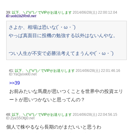
39:
以下、＼(^o^)／でVIPがお送りします
2014/06/28(土) 22:00:12.04
ID:uob1b2Rn0.net
さよか、相場は恐いな(´・ω・`)
やっぱ真面目に投機の勉強する以外はないんやな。
つい人生が不安で必勝法考えてまうんや(´・ω・`)
41:
以下、＼(^o^)／でVIPがお送りします
2014/06/28(土) 22:01:46.16
ID:YaQyoxkI0.net
>>39
お前みたいな馬鹿が思いつくことを世界中の投資エリ
ートが思いつかないと思ってんの？
48:
以下、＼(^o^)／でVIPがお送りします
2014/06/28(土) 22:04:56.15
ID:ZyaS5Ofg0.net
個人で株やるなら長期のがまだいいと思うわ