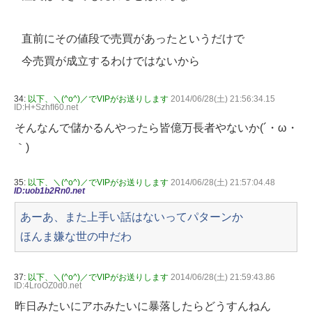
直前にその値段で売買があったというだけで
今売買が成立するわけではないから
34:
以下、＼(^o^)／でVIPがお送りします
2014/06/28(土) 21:56:34.15
ID:H+SzhfI60.net
そんなんで儲かるんやったら皆億万長者やないか(´・ω・
｀)
35:
以下、＼(^o^)／でVIPがお送りします
2014/06/28(土) 21:57:04.48
ID:uob1b2Rn0.net
あーあ、また上手い話はないってパターンか
ほんま嫌な世の中だわ
37:
以下、＼(^o^)／でVIPがお送りします
2014/06/28(土) 21:59:43.86
ID:4LroOZ0d0.net
昨日みたいにアホみたいに暴落したらどうすんねん