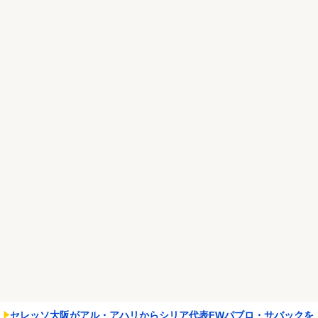
【画像あり】NASAが開発、着るだけで瞬時に「-15℃冷却」する冷
感ポンチョ3,...
NEW!
【悲報】ちいかわ作者さん、「総額30億超」の大豪邸を建てる！？
ｗｗｗｗｗ
NEW!
Powered by livedoor 相互RSS
セレッソ大阪がアル・アハリからシリア代表FWパブロ・サバックを