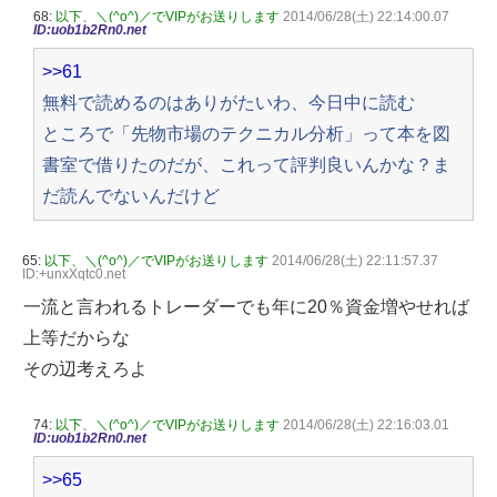
68:
以下、＼(^o^)／でVIPがお送りします
2014/06/28(土) 22:14:00.07
ID:uob1b2Rn0.net
>>61
無料で読めるのはありがたいわ、今日中に読む
ところで「先物市場のテクニカル分析」って本を図
書室で借りたのだが、これって評判良いんかな？ま
だ読んでないんだけど
65:
以下、＼(^o^)／でVIPがお送りします
2014/06/28(土) 22:11:57.37
ID:+unxXqtc0.net
一流と言われるトレーダーでも年に20％資金増やせれば
上等だからな
その辺考えろよ
74:
以下、＼(^o^)／でVIPがお送りします
2014/06/28(土) 22:16:03.01
ID:uob1b2Rn0.net
>>65