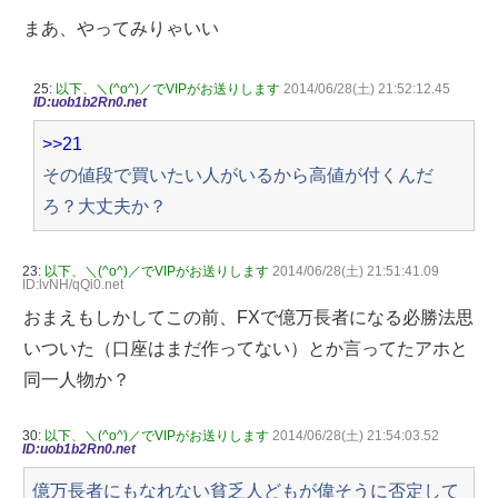
まあ、やってみりゃいい
25:
以下、＼(^o^)／でVIPがお送りします
2014/06/28(土) 21:52:12.45
ID:uob1b2Rn0.net
>>21
その値段で買いたい人がいるから高値が付くんだ
ろ？大丈夫か？
23:
以下、＼(^o^)／でVIPがお送りします
2014/06/28(土) 21:51:41.09
ID:lvNH/qQi0.net
おまえもしかしてこの前、FXで億万長者になる必勝法思
いついた（口座はまだ作ってない）とか言ってたアホと
同一人物か？
30:
以下、＼(^o^)／でVIPがお送りします
2014/06/28(土) 21:54:03.52
ID:uob1b2Rn0.net
億万長者にもなれない貧乏人どもが偉そうに否定して