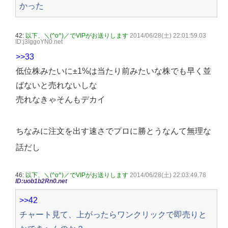
かった
42:
以下、＼(^o^)／でVIPがお送りします
2014/06/28(土) 22:01:59.03
ID:j3IggoYN0.net
>>33
低位株みたいに±1%は当たり前みたいな株でも早く並
ばないと売れないしな
売れなきゃそんもデカイ
ちなみに注文を出す速さでプロに勝とうなんて無理な
話だし
46:
以下、＼(^o^)／でVIPがお送りします
2014/06/28(土) 22:03:49.78
ID:uob1b2Rn0.net
>>42
チャート見て、上がったらワンクリックで即売りと