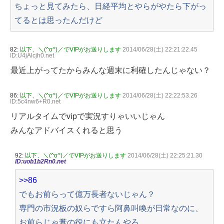
ちょっと見てみたら、日経平均とやらがやたら下がっ
てるとは思ったんだけど
82:
以下、＼(^o^)／でVIPがお送りします
2014/06/28(土) 22:21:22.45
ID:U4jAlcjh0.net
最近上がってたからみんな週末に利確したんじゃない？
86:
以下、＼(^o^)／でVIPがお送りします
2014/06/28(土) 22:22:53.26
ID:5c4nw6+R0.net
リアルタイムでvipで実況すりゃいいじゃん
みんなアドバイスくれると思う
92:
以下、＼(^o^)／でVIPがお送りします
2014/06/28(土) 22:25:21.30
ID:uob1b2Rn0.net
>>86
でもお前らって億万長者ないじゃん？
専門の市況板の奴らですら阿鼻叫喚が日常なのに、
お前らじゃ糞の役にも立たんやろ