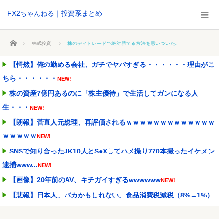
FX2ちゃんねる｜投資系まとめ
ホーム
株式投資
株のデイトレードで絶対勝てる方法を思いついた。
【愕然】俺の勤める会社、ガチでヤバすぎる・・・・・・理由がこ
ちら・・・・・・
NEW!
株の資産7億円あるのに「株主優待」で生活してガンになる人
生・・・
NEW!
【朗報】菅直人元総理、再評価されるｗｗｗｗｗｗｗｗｗｗｗｗｗ
ｗｗｗｗｗ
NEW!
SNSで知り合ったJK10人とS●Xしてハメ撮り770本撮ったイケメン
逮捕www...
NEW!
【画像】20年前のAV、キチガイすぎるwwwwww
NEW!
【悲報】日本人、バカかもしれない。食品消費税減税（8%→1%）
に93.2%が賛成...
NEW!