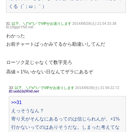
くる（´；ω；｀）
31:
以下、＼(^o^)／でVIPがお送りします
2014/06/28(土) 21:54:33.38
ID:j3IggoYN0.net
わかった
お前チャートばっかみてるから勘違いしてんだ
ローソク足じゃなくて数字見ろ
高値＋1%いかない日なんてザラにあるぞ
33:
以下、＼(^o^)／でVIPがお送りします
2014/06/28(土) 21:56:22.72
ID:uob1b2Rn0.net
>>31
えっそうなん？
寄り天がそんなにあるってのは信じられんが、+1%
行かないってのはありそうだな。しまった考えてな