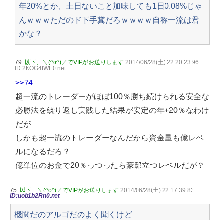
年20%とか、土日ないこと加味しても1日0.08%じゃ
んｗｗｗただのド下手糞だろｗｗｗｗ自称一流は君
かな？
79:
以下、＼(^o^)／でVIPがお送りします
2014/06/28(土) 22:20:23.96
ID:2KOG4tWE0.net
>>74
超一流のトレーダーがほぼ100％勝ち続けられる安全な
必勝法を繰り返し実践した結果が安定の年+20％なわけ
だが
しかも超一流のトレーダーなんだから資金量も億レベ
ルになるだろ？
億単位のお金で20％っつったら豪邸立つレベルだが？
75:
以下、＼(^o^)／でVIPがお送りします
2014/06/28(土) 22:17:39.83
ID:uob1b2Rn0.net
機関だのアルゴだのよく聞くけど