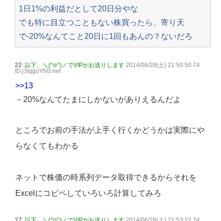
1日1%の利益だとして20日分やな
でも特に目立つこともない株買ったら、寄り天
で-20%なんてこと20日に1回もあんの？ないだろ
22:
以下、＼(^o^)／でVIPがお送りします
2014/06/28(土) 21:50:50.74
ID:j3IggoYN0.net
>>13
－20%なんてたまにしかないがありえるんだよ
ところでお前の手法が上手く行くかどうかは実際にや
らなくてもわかる
ネットで株価の時系列データ取得できるからそれを
Excelにコピペしていろいろ計算してみろ
27:
以下、＼(^o^)／でVIPがお送りします
2014/06/28(土) 21:53:22.24