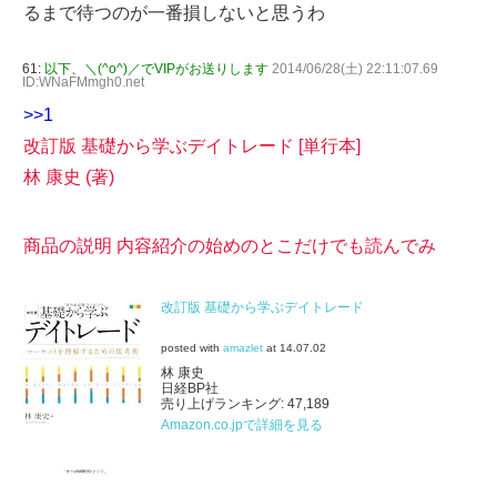
るまで待つのが一番損しないと思うわ
61:
以下、＼(^o^)／でVIPがお送りします
2014/06/28(土) 22:11:07.69
ID:WNaFMmgh0.net
>>1
改訂版 基礎から学ぶデイトレード [単行本]
林 康史 (著)
商品の説明 内容紹介の始めのとこだけでも読んでみ
改訂版 基礎から学ぶデイトレード
posted with
amazlet
at 14.07.02
林 康史
日経BP社
売り上げランキング: 47,189
Amazon.co.jpで詳細を見る