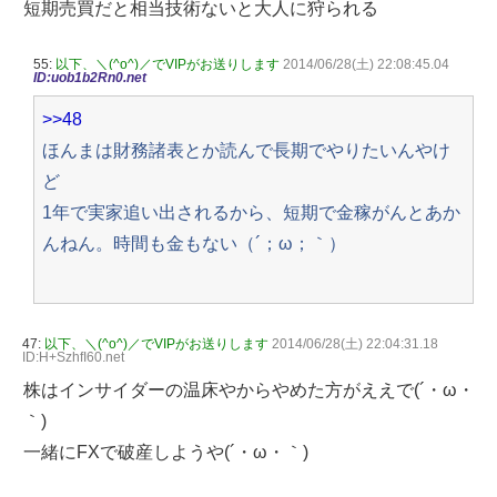
短期売買だと相当技術ないと大人に狩られる
55:
以下、＼(^o^)／でVIPがお送りします
2014/06/28(土) 22:08:45.04
ID:uob1b2Rn0.net
>>48
ほんまは財務諸表とか読んで長期でやりたいんやけ
ど
1年で実家追い出されるから、短期で金稼がんとあか
んねん。時間も金もない（´；ω；｀）
47:
以下、＼(^o^)／でVIPがお送りします
2014/06/28(土) 22:04:31.18
ID:H+SzhfI60.net
株はインサイダーの温床やからやめた方がええで(´・ω・
｀)
一緒にFXで破産しようや(´・ω・｀)