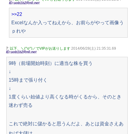
ID:uob1b2Rn0.net
>>22
Excelなんか入ってねえから、お前らがやって画像う
ｐれや
7:
以下、＼(^o^)／でVIPがお送りします
2014/06/28(土) 21:35:31.69
ID:uob1b2Rn0.net
9時（前場開始時刻）に適当な株を買う
↓
15時まで張り付く
↓
1度くらい始値より高くなる時がくるから、そのとき
迷わず売る
これで絶対に儲かると思うんだよ、あとは資金さえあ
れば大儲け