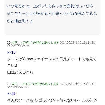
いつ売るかは、上がったらさっさと売ればいいだろ、
そこでもっと上がるかもとか思ったバカが死んでるん
だと俺は思うよ
26:
以下、＼(^o^)／でVIPがお送りします
2014/06/28(土) 21:52:13.32
ID:ZyaS5Ofg0.net
>>15
ソースはYahooファイナンスの日足チャートでも見て
こいよ
山ほどあるから
28:
以下、＼(^o^)／でVIPがお送りします
2014/06/28(土) 21:53:34.14
ID:lvNH/qQi0.net
>>26
そんなソースも人に訊かなきゃ解んないレベルの知識