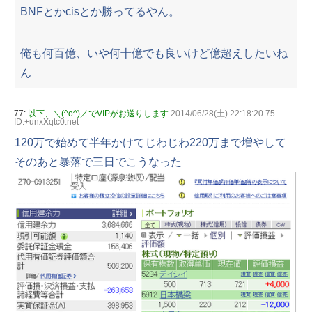
BNFとかcisとか勝ってるやん。
俺も何百億、いや何十億でも良いけど億超えしたいね
ん
77:
以下、＼(^o^)／でVIPがお送りします
2014/06/28(土) 22:18:20.75
ID:+unxXqtc0.net
120万で始めて半年かけてじわじわ220万まで増やして
そのあと暴落で三日でこうなった