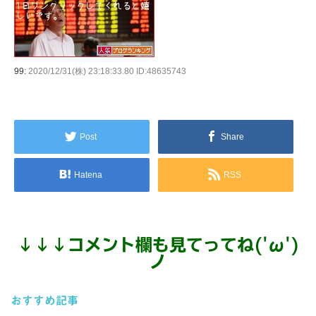
99:
2020/12/31(株) 23:18:33.80 ID:48635743
Post
Share
Hatena
RSS
↓
↓
↓
コメント欄も見てってね('ω')
ノ
おすすめ記事