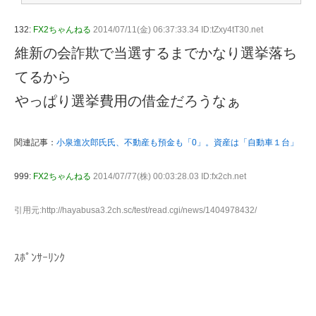
132:
FX2ちゃんねる
2014/07/11(金) 06:37:33.34 ID:tZxy4tT30.net
維新の会詐欺で当選するまでかなり選挙落ち
てるから
やっぱり選挙費用の借金だろうなぁ
関連記事：
小泉進次郎氏氏、不動産も預金も「0」。資産は「自動車１台」
999:
FX2ちゃんねる
2014/07/77(株) 00:03:28.03 ID:fx2ch.net
引用元:http://hayabusa3.2ch.sc/test/read.cgi/news/1404978432/
ｽﾎﾟﾝｻｰﾘﾝｸ