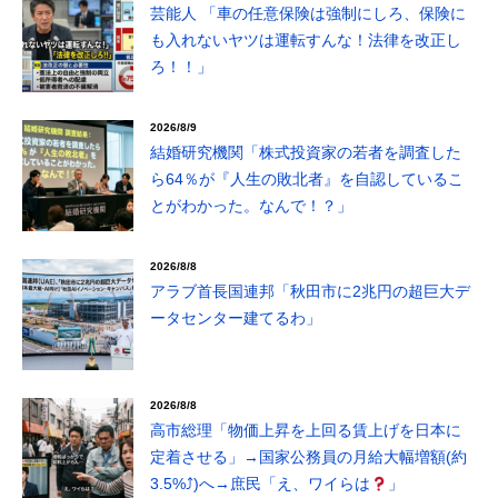
芸能人 「車の任意保険は強制にしろ、保険に
も入れないヤツは運転すんな！法律を改正し
ろ！！」
2026/8/9
結婚研究機関「株式投資家の若者を調査した
ら64％が『人生の敗北者』を自認しているこ
とがわかった。なんで！？」
2026/8/8
アラブ首長国連邦「秋田市に2兆円の超巨大デ
ータセンター建てるわ」
2026/8/8
高市総理「物価上昇を上回る賃上げを日本に
定着させる」→国家公務員の月給大幅増額(約
3.5%⤴)へ→庶民「え、ワイらは
」