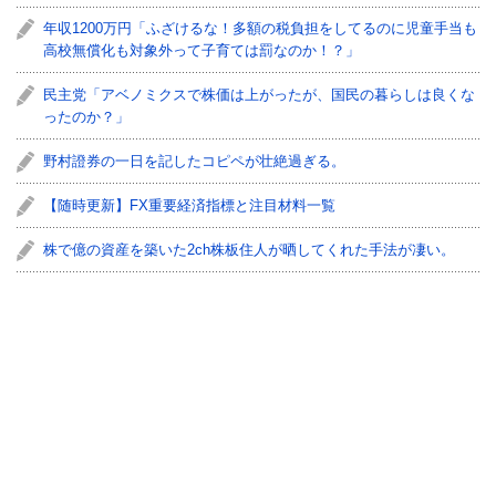
年収1200万円「ふざけるな！多額の税負担をしてるのに児童手当も
高校無償化も対象外って子育ては罰なのか！？」
民主党「アベノミクスで株価は上がったが、国民の暮らしは良くな
ったのか？」
野村證券の一日を記したコピペが壮絶過ぎる。
【随時更新】FX重要経済指標と注目材料一覧
株で億の資産を築いた2ch株板住人が晒してくれた手法が凄い。