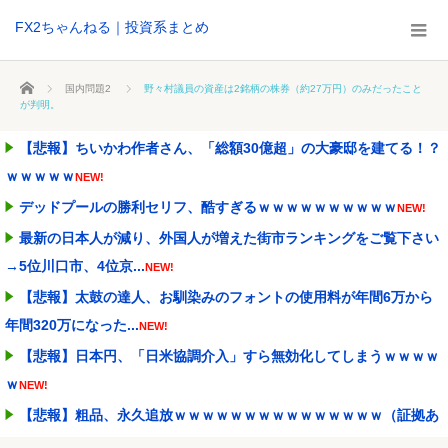
FX2ちゃんねる｜投資系まとめ
ホーム
国内問題2
野々村議員の資産は2銘柄の株券（約27万円）のみだったこと
が判明。
【悲報】ちいかわ作者さん、「総額30億超」の大豪邸を建てる！？
ｗｗｗｗｗ
NEW!
デッドプールの勝利セリフ、酷すぎるｗｗｗｗｗｗｗｗｗｗ
NEW!
最新の日本人が減り、外国人が増えた街市ランキングをご覧下さい
→5位川口市、4位京...
NEW!
【悲報】太鼓の達人、お馴染みのフォントの使用料が年間6万から
年間320万になった...
NEW!
【悲報】日本円、「日米協調介入」すら無効化してしまうｗｗｗｗ
ｗ
NEW!
【悲報】粗品、永久追放ｗｗｗｗｗｗｗｗｗｗｗｗｗｗｗ（証拠あ
り）
NEW!