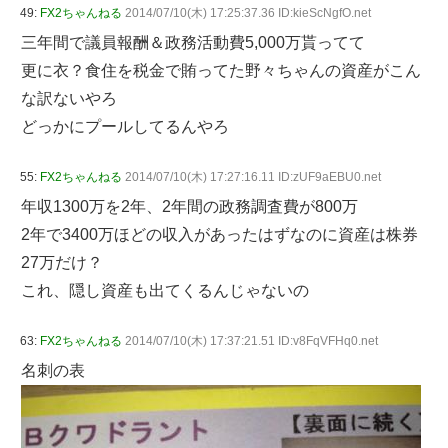
49:
FX2ちゃんねる
2014/07/10(木) 17:25:37.36 ID:kieScNgfO.net
三年間で議員報酬＆政務活動費5,000万貰ってて
更に衣？食住を税金で賄ってた野々ちゃんの資産がこん
な訳ないやろ
どっかにプールしてるんやろ
55:
FX2ちゃんねる
2014/07/10(木) 17:27:16.11 ID:zUF9aEBU0.net
年収1300万を2年、2年間の政務調査費が800万
2年で3400万ほどの収入があったはずなのに資産は株券
27万だけ？
これ、隠し資産も出てくるんじゃないの
63:
FX2ちゃんねる
2014/07/10(木) 17:37:21.51 ID:v8FqVFHq0.net
名刺の表