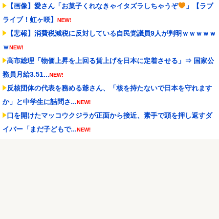
【画像】愛さん「お菓子くれなきゃイタズラしちゃうぞ
」【ラブ
ライブ！虹ヶ咲】
NEW!
【悲報】消費税減税に反対している自民党議員9人が判明ｗｗｗｗｗ
ｗ
NEW!
高市総理「物価上昇を上回る賃上げを日本に定着させる」⇒ 国家公
務員月給3.51...
NEW!
反核団体の代表を務める爺さん、「核を持たないで日本を守れます
か」と中学生に詰問さ...
NEW!
口を開けたマッコウクジラが正面から接近、素手で頭を押し返すダ
イバー「まだ子どもで...
NEW!
【百合】日曜夜のミミ×シーナ画像スレその7
NEW!
琵琶湖三市同時花火大会、開催中止を発表 場所時刻不明・許可な
し・交通整理なし・市...
NEW!
日本生命カップ 日本65-67モンゴル ハーパーは猛DFから15得
点、しかしラス...
NEW!