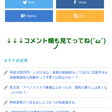
Post
Share
Hatena
RSS
↓
↓
↓
コメント欄も見てってね('ω')
ノ
おすすめ記事
年収1200万円「ふざけるな！多額の税負担をしてるのに児童手当も
高校無償化も対象外って子育ては罰なのか！？」
民主党「アベノミクスで株価は上がったが、国民の暮らしは良くな
ったのか？」
野村證券の一日を記したコピペが壮絶過ぎる。