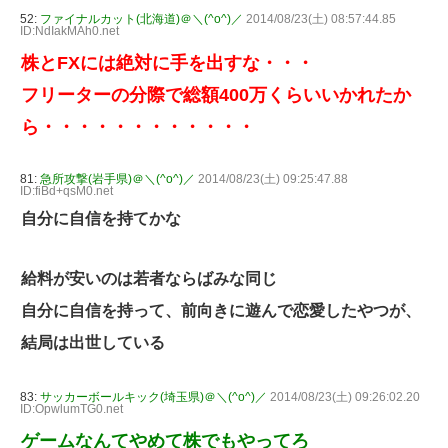
52:
ファイナルカット(北海道)＠＼(^o^)／
2014/08/23(土) 08:57:44.85
ID:NdIakMAh0.net
株とFXには絶対に手を出すな・・・
フリーターの分際で総額400万くらいいかれたか
ら・・・・・・・・・・・・
81:
急所攻撃(岩手県)＠＼(^o^)／
2014/08/23(土) 09:25:47.88
ID:fiBd+qsM0.net
自分に自信を持てかな
給料が安いのは若者ならばみな同じ
自分に自信を持って、前向きに遊んで恋愛したやつが、
結局は出世している
83:
サッカーボールキック(埼玉県)＠＼(^o^)／
2014/08/23(土) 09:26:02.20
ID:OpwlumTG0.net
ゲームなんてやめて株でもやってろ