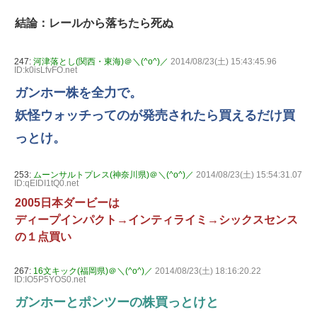
結論：レールから落ちたら死ぬ
247:
河津落とし(関西・東海)＠＼(^o^)／
2014/08/23(土) 15:43:45.96
ID:k0isLfvFO.net
ガンホー株を全力で。
妖怪ウォッチってのが発売されたら買えるだけ買
っとけ。
253:
ムーンサルトプレス(神奈川県)＠＼(^o^)／
2014/08/23(土) 15:54:31.07
ID:qEIDI1tQ0.net
2005日本ダービーは
ディープインパクト→インティライミ→シックスセンス
の１点買い
267:
16文キック(福岡県)＠＼(^o^)／
2014/08/23(土) 18:16:20.22
ID:IO5P5YOS0.net
ガンホーとポンツーの株買っとけと