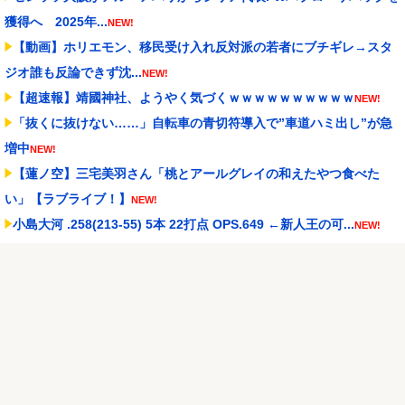
獲得へ 2025年...
NEW!
【動画】ホリエモン、移民受け入れ反対派の若者にブチギレ→スタ
ジオ誰も反論できず沈...
NEW!
【超速報】靖國神社、ようやく気づくｗｗｗｗｗｗｗｗｗｗ
NEW!
「抜くに抜けない……」自転車の青切符導入で”車道ハミ出し”が急
増中
NEW!
【蓮ノ空】三宅美羽さん「桃とアールグレイの和えたやつ食べた
い」【ラブライブ！】
NEW!
小島大河 .258(213-55) 5本 22打点 OPS.649 ←新人王の可...
NEW!
実際『ゼルダ 時オカ』→『風タク』の時の空気感を知りたい
NEW!
【試合実況】西武２軍スタメン 先発:杉山遙希（2026.8.9）
NEW!
Powered by livedoor 相互RSS