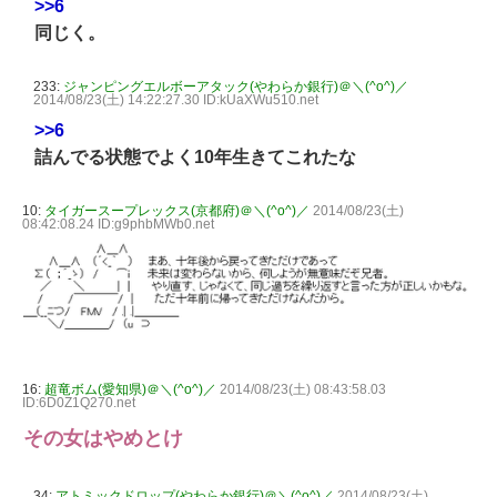
>>6
同じく。
233:
ジャンピングエルボーアタック(やわらか銀行)＠＼(^o^)／
2014/08/23(土) 14:22:27.30 ID:kUaXWu510.net
>>6
詰んでる状態でよく10年生きてこれたな
10:
タイガースープレックス(京都府)＠＼(^o^)／
2014/08/23(土)
08:42:08.24 ID:g9phbMWb0.net
16:
超竜ボム(愛知県)＠＼(^o^)／
2014/08/23(土) 08:43:58.03
ID:6D0Z1Q270.net
その女はやめとけ
34:
アトミックドロップ(やわらか銀行)＠＼(^o^)／
2014/08/23(土)