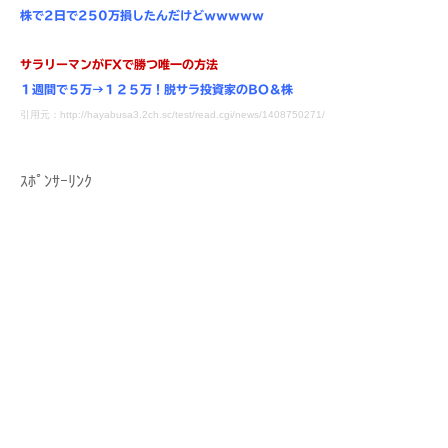
株で2日で250万損したんだけどｗｗｗｗｗ
サラリーマンがFXで勝つ唯一の方法
１週間で５万→１２５万！脱サラ投資家のBO＆株
引用元：http://hayabusa3.2ch.sc/test/read.cgi/news/1408750271/
ｽﾎﾟﾝｻｰﾘﾝｸ