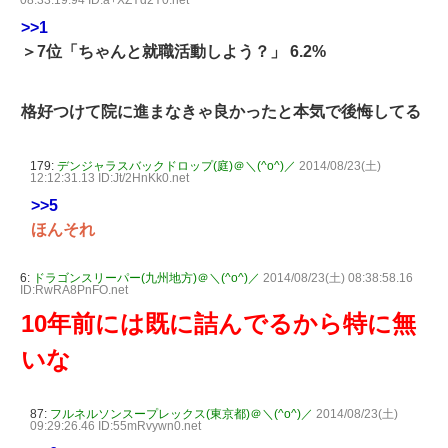
08:33:19.94 ID:a+XZYd2Y0.net
>>1
＞7位「ちゃんと就職活動しよう？」 6.2%
格好つけて院に進まなきゃ良かったと本気で後悔してる
179:
デンジャラスバックドロップ(庭)＠＼(^o^)／
2014/08/23(土)
12:12:31.13 ID:Jt/2HnKk0.net
>>5
ほんそれ
6:
ドラゴンスリーパー(九州地方)＠＼(^o^)／
2014/08/23(土) 08:38:58.16
ID:RwRA8PnFO.net
10年前には既に詰んでるから特に無
いな
87:
フルネルソンスープレックス(東京都)＠＼(^o^)／
2014/08/23(土)
09:29:26.46 ID:55mRvywn0.net