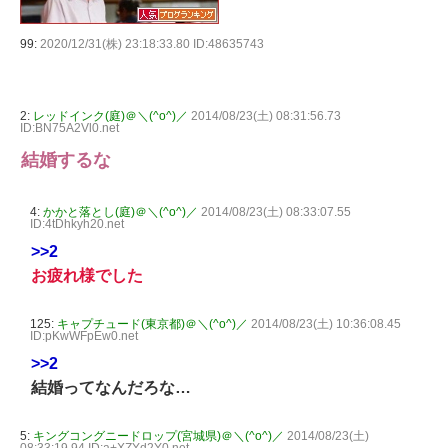
99:
2020/12/31(株) 23:18:33.80 ID:48635743
2:
レッドインク(庭)＠＼(^o^)／
2014/08/23(土) 08:31:56.73
ID:BN75A2Vl0.net
結婚するな
4:
かかと落とし(庭)＠＼(^o^)／
2014/08/23(土) 08:33:07.55
ID:4tDhkyh20.net
>>2
お疲れ様でした
125:
キャプチュード(東京都)＠＼(^o^)／
2014/08/23(土) 10:36:08.45
ID:pKwWFpEw0.net
>>2
結婚ってなんだろな…
5:
キングコングニードロップ(宮城県)＠＼(^o^)／
2014/08/23(土)