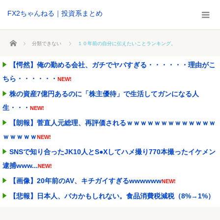
FX2ちゃんねる｜投資系まとめ
ホーム
分類できない
１０年前の自分に伝えたいことランキング。
【愕然】俺の勤める会社、ガチでヤバすぎる・・・・・・理由がこ
ちら・・・・・・
NEW!
株の資産7億円あるのに「株主優待」で生活してガンになる人
生・・・
NEW!
【朗報】菅直人元総理、再評価されるｗｗｗｗｗｗｗｗｗｗｗｗｗ
ｗｗｗｗｗ
NEW!
SNSで知り合ったJK10人とS●Xしてハメ撮り770本撮ったイケメン
逮捕www...
NEW!
【画像】20年前のAV、キチガイすぎるwwwwww
NEW!
【悲報】日本人、バカかもしれない。食品消費税減税（8%→1%）
に93.2%が賛成...
NEW!