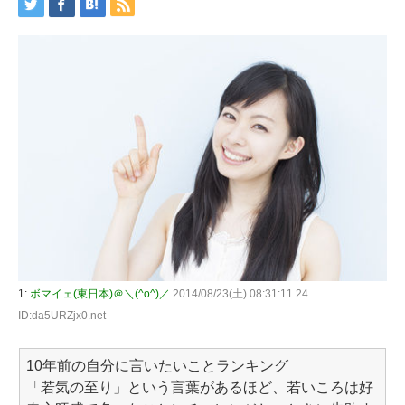
1:
ボマイェ(東日本)＠＼(^o^)／
2014/08/23(土) 08:31:11.24
ID:da5URZjx0.net
10年前の自分に言いたいことランキング
「若気の至り」という言葉があるほど、若いころは好