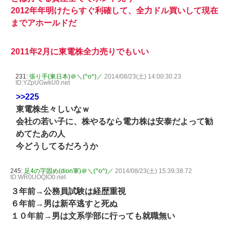
2012年年明けたらすぐ利確して、全力ドル買いして現在
までアホールドだ
2011年2月に東電株全力売りでもいい
231:
張り手(東日本)＠＼(^o^)／
2014/08/23(土) 14:00:30.23
ID:YZpUGwkU0.net
>>225
東電株生々しいなｗ
会社の若い子に、株やるなら電力株は安泰だよって勧
めてたあの人
今どうしてるだろうか
245:
足4の字固め(dion軍)＠＼(^o^)／
2014/08/23(土) 15:39:38.72
ID:WR0UOQIO0.net
３年前→公務員試験は経歴重視
６年前→男は新卒逃すと死ぬ
１０年前→男は文系学部に行っても就職無い