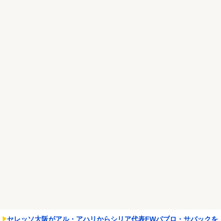
【画像あり】NASAが開発、着るだけで瞬時に「-15℃冷却」する冷
感ポンチョ3,...
NEW!
【悲報】ちいかわ作者さん、「総額30億超」の大豪邸を建てる！？
ｗｗｗｗｗ
NEW!
Powered by livedoor 相互RSS
セレッソ大阪がアル・アハリからシリア代表FWパブロ・サバックを