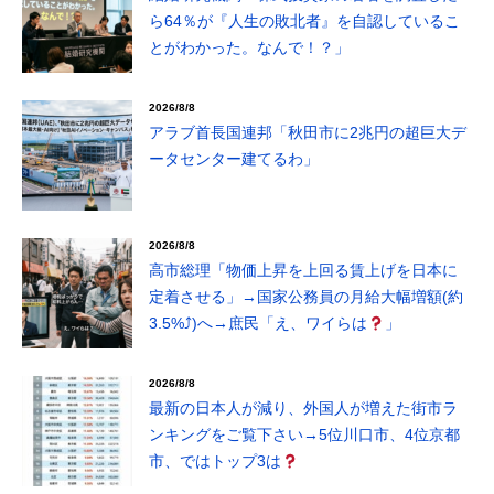
ら64％が『人生の敗北者』を自認しているこ
とがわかった。なんで！？」
2026/8/8
アラブ首長国連邦「秋田市に2兆円の超巨大デ
ータセンター建てるわ」
2026/8/8
高市総理「物価上昇を上回る賃上げを日本に
定着させる」→国家公務員の月給大幅増額(約
3.5%⤴)へ→庶民「え、ワイらは
」
2026/8/8
最新の日本人が減り、外国人が増えた街市ラ
ンキングをご覧下さい→5位川口市、4位京都
市、ではトップ3は