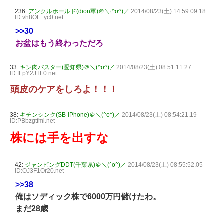
236:
アンクルホールド(dion軍)＠＼(^o^)／
2014/08/23(土) 14:59:09.18
ID:vh8OF+yc0.net
>>30
お盆はもう終わっただろ
33:
キン肉バスター(愛知県)＠＼(^o^)／
2014/08/23(土) 08:51:11.27
ID:fLpY2JTF0.net
頭皮のケアをしろよ！！！
38:
キチンシンク(SB-iPhone)＠＼(^o^)／
2014/08/23(土) 08:54:21.19
ID:PBbzgtfmi.net
株には手を出すな
42:
ジャンピングDDT(千葉県)＠＼(^o^)／
2014/08/23(土) 08:55:52.05
ID:OJ3F1Or20.net
>>38
俺はソディック株で6000万円儲けたわ。
まだ28歳