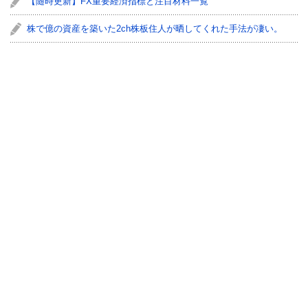
【随時更新】FX重要経済指標と注目材料一覧
株で億の資産を築いた2ch株板住人が晒してくれた手法が凄い。