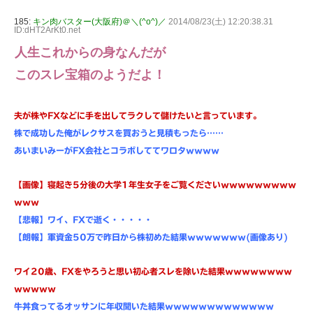
185:
キン肉バスター(大阪府)＠＼(^o^)／
2014/08/23(土) 12:20:38.31
ID:dHT2ArKt0.net
人生これからの身なんだが
このスレ宝箱のようだよ！
夫が株やFXなどに手を出してラクして儲けたいと言っています。
株で成功した俺がレクサスを買おうと見積もったら……
あいまいみーがFX会社とコラボしててワロタｗｗｗｗ
【画像】寝起き5分後の大学1年生女子をご覧くださいｗｗｗｗｗｗｗｗｗ
ｗｗｗ
【悲報】ワイ、FXで逝く・・・・・
【朗報】軍資金50万で昨日から株初めた結果ｗｗｗｗｗｗｗ(画像あり)
ワイ20歳、FXをやろうと思い初心者スレを除いた結果ｗｗｗｗｗｗｗｗ
ｗｗｗｗｗ
牛丼食ってるオッサンに年収聞いた結果ｗｗｗｗｗｗｗｗｗｗｗｗｗ