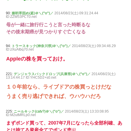
90:
膝靭帯固め(庭)＠＼(^o^)／
2014/08/23(土) 09:31:24.44
ID:ZZW53PCT0.net
母が一緒に旅行行こうと言った時断るな
その後末期癌が見つかりすぐ亡くなる
94:
トラースキック(神奈川県)＠＼(^o^)／
2014/08/23(土) 09:34:46.29
ID:zXuAIbq70.net
Appleの株を買っておけ。
221:
デンジャラスバックドロップ(兵庫県)＠＼(^o^)／
2014/08/23(土)
13:14:44.17 ID:YHC5D2+s0.net
１０年前なら、ライブドアの株買っとけだな
うまく売り逃げできれば、ウハウハだろ
225:
ニールキック(catv?)＠＼(^o^)／
2014/08/23(土) 13:33:08.95
ID:M2utMRLp0.net
まずポンド買って、2007年7月になったら全部利確、あ
とは持てる資産全てでポンド売り