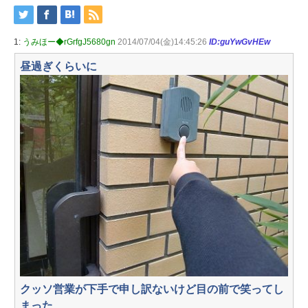
1:
うみほー◆rGrfgJ5680gn
2014/07/04(金)14:45:26
ID:guYwGvHEw
昼過ぎくらいに
クッソ営業が下手で申し訳ないけど目の前で笑ってし
まった