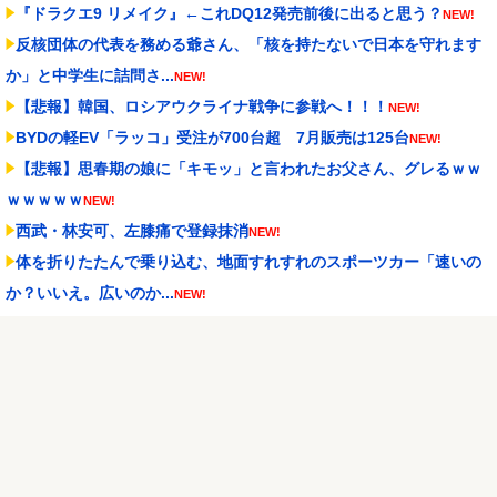
『ドラクエ9 リメイク』←これDQ12発売前後に出ると思う？
NEW!
反核団体の代表を務める爺さん、「核を持たないで日本を守れます
か」と中学生に詰問さ...
NEW!
【悲報】韓国、ロシアウクライナ戦争に参戦へ！！！
NEW!
BYDの軽EV「ラッコ」受注が700台超 7月販売は125台
NEW!
【悲報】思春期の娘に「キモッ」と言われたお父さん、グレるｗｗ
ｗｗｗｗｗ
NEW!
西武・林安可、左膝痛で登録抹消
NEW!
体を折りたたんで乗り込む、地面すれすれのスポーツカー「速いの
か？いいえ。広いのか...
NEW!
セレッソ大阪がアル・アハリからシリア代表FWパブロ・サバックを
獲得へ 2025年...
NEW!
Powered by livedoor 相互RSS