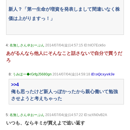
新人？「第一生命が増資を発表しまして間違いなく株
価は上がりますっ！」
4:
名無しさん＠おーぷん
2014/07/04(金)14:57:15 ID:hIO7Eck6o
あがるんなら他人にそんなこと話さないで自分で買うだ
ろ
8:
うみほー◆rGrfgJ5680gn
2014/07/04(金)14:59:18
ID:oQcxyvk3e
>>4
俺も思ったけど新人っぽかったから親心働いて勉強
させようと考えちゃった
5:
名無しさん＠おーぷん
2014/07/04(金)14:57:22 ID:szXN0vB2A
いつも、ならキミが買えよで追い返す