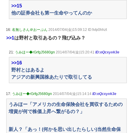
>>15
他の証券会社も第一生命やってんのか
16:
名無しさん＠おーぷん
2014/07/04(金)15:09:12 ID:fvIp0hhzt
>>1
は野村と取引あるの？飛び込み？
21:
うみほー◆rGrfgJ5680gn
2014/07/04(金)15:20:41
ID:oQcxyvk3e
>>16
野村とはあるよ
アジアの新興国株あたりで取引してる
17:
うみほー◆rGrfgJ5680gn
2014/07/04(金)15:14:14
ID:oQcxyvk3e
うみほー「アメリカの生命保険会社を買収するための
増資が何で株価上昇へ繋がるの？」
新人？「あっ！(何かを思い出したらしい)当然生命保