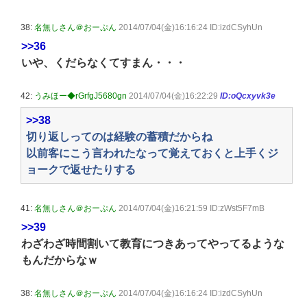
38:
名無しさん＠おーぷん
2014/07/04(金)16:16:24 ID:izdCSyhUn
>>36
いや、くだらなくてすまん・・・
42:
うみほー◆rGrfgJ5680gn
2014/07/04(金)16:22:29
ID:oQcxyvk3e
>>38
切り返しってのは経験の蓄積だからね
以前客にこう言われたなって覚えておくと上手くジ
ョークで返せたりする
41:
名無しさん＠おーぷん
2014/07/04(金)16:21:59 ID:zWst5F7mB
>>39
わざわざ時間割いて教育につきあってやってるような
もんだからなｗ
38:
名無しさん＠おーぷん
2014/07/04(金)16:16:24 ID:izdCSyhUn