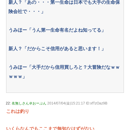
新人？「あの・・・第一生命は日本でも大手の生命保
険会社で・・・」
うみほー「うん第一生命有名だよね知ってる」
新人？「だからこそ信用があると思います！」
うみほー「大手だから信用買しろと？大冒険だなｗｗ
ｗｗｗ」
22:
名無しさん＠おーぷん
2014/07/04(金)15:21:17 ID:xfTzOaz9B
これは釣り
いくらなんでもここまで無知なはずがない