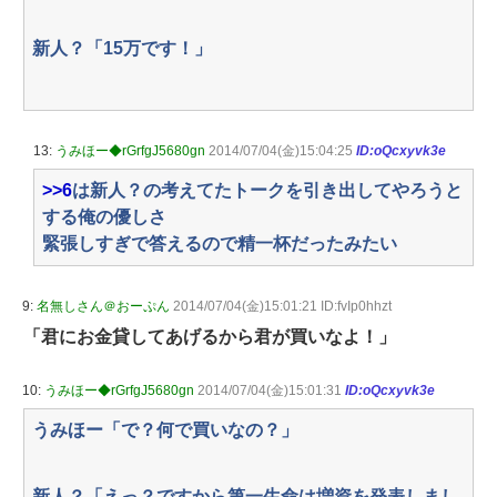
新人？「15万です！」
13:
うみほー◆rGrfgJ5680gn
2014/07/04(金)15:04:25
ID:oQcxyvk3e
>>6
は新人？の考えてたトークを引き出してやろうと
する俺の優しさ
緊張しすぎで答えるので精一杯だったみたい
9:
名無しさん＠おーぷん
2014/07/04(金)15:01:21 ID:fvIp0hhzt
「君にお金貸してあげるから君が買いなよ！」
10:
うみほー◆rGrfgJ5680gn
2014/07/04(金)15:01:31
ID:oQcxyvk3e
うみほー「で？何で買いなの？」
新人？「えっ？ですから第一生命は増資を発表しまし