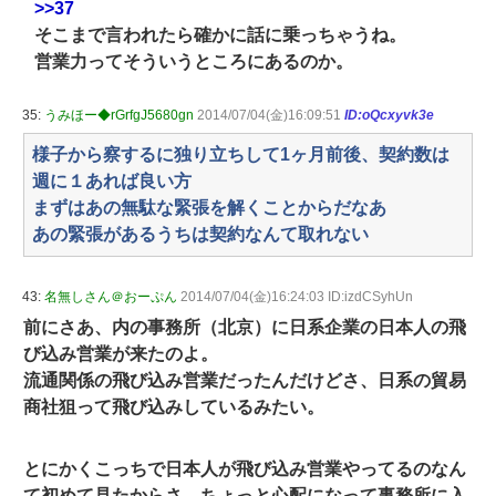
>>37
そこまで言われたら確かに話に乗っちゃうね。
営業力ってそういうところにあるのか。
35:
うみほー◆rGrfgJ5680gn
2014/07/04(金)16:09:51
ID:oQcxyvk3e
様子から察するに独り立ちして1ヶ月前後、契約数は
週に１あれば良い方
まずはあの無駄な緊張を解くことからだなあ
あの緊張があるうちは契約なんて取れない
43:
名無しさん＠おーぷん
2014/07/04(金)16:24:03 ID:izdCSyhUn
前にさあ、内の事務所（北京）に日系企業の日本人の飛
び込み営業が来たのよ。
流通関係の飛び込み営業だったんだけどさ、日系の貿易
商社狙って飛び込みしているみたい。
とにかくこっちで日本人が飛び込み営業やってるのなん
て初めて見たからさ、ちょっと心配になって事務所に入