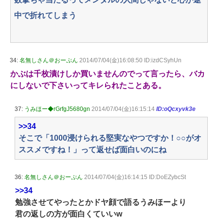
中で折れてしまう
34:
名無しさん＠おーぷん
2014/07/04(金)16:08:50 ID:izdCSyhUn
かぶは千枚漬けしか買いませんのでって言ったら、バカ
にしないで下さいってキレられたことある。
37:
うみほー◆rGrfgJ5680gn
2014/07/04(金)16:15:14
ID:oQcxyvk3e
>>34
そこで「1000浸けられる堅実なやつですか！○○がオ
ススメですね！」って返せば面白いのにね
36:
名無しさん＠おーぷん
2014/07/04(金)16:14:15 ID:DoEZybcSt
>>34
勉強させてやったとかドヤ顔で語るうみほーより
君の返しの方が面白くていいw