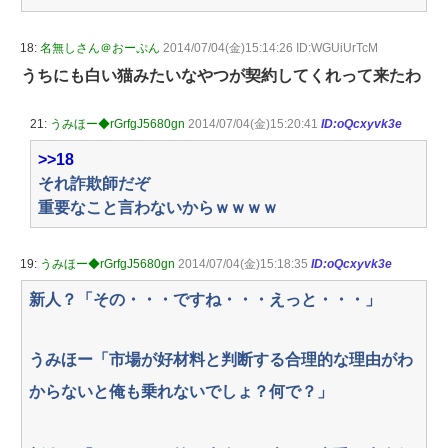
18:
名無しさん＠おーぷん
2014/07/04(金)15:14:26 ID:WGUiUrTcM
うちにも白い猫みたいなやつが契約してくれって来たわ
21:
うみほー◆rGrfgJ5680gn
2014/07/04(金)15:20:41
ID:oQcxyvk3e
>>18
それ詐欺師だぞ
重要なこと言わないからｗｗｗｗ
19:
うみほー◆rGrfgJ5680gn
2014/07/04(金)15:18:35
ID:oQcxyvk3e
新人？「その・・・ですね・・・えっと・・・」
うみほー「市場が好材料と判断する合理的な理由がわ
からないと俺も乗れないでしょ？何で？」