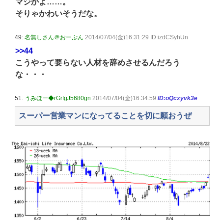
マジかよ……。
そりゃかわいそうだな。
49:
名無しさん＠おーぷん
2014/07/04(金)16:31:29 ID:izdCSyhUn
>>44
こうやって要らない人材を辞めさせるんだろう
な・・・
51:
うみほー◆rGrfgJ5680gn
2014/07/04(金)16:34:59
ID:oQcxyvk3e
スーパー営業マンになってることを切に願おうぜ