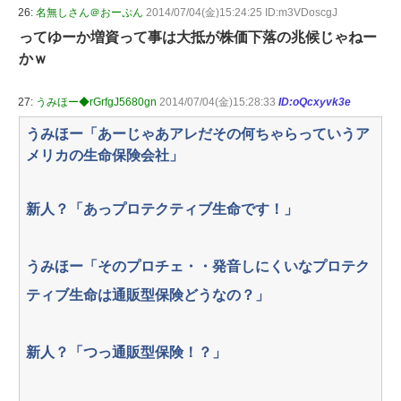
26:
名無しさん＠おーぷん
2014/07/04(金)15:24:25 ID:m3VDoscgJ
ってゆーか増資って事は大抵が株価下落の兆候じゃねー
かｗ
27:
うみほー◆rGrfgJ5680gn
2014/07/04(金)15:28:33
ID:oQcxyvk3e
うみほー「あーじゃあアレだその何ちゃらっていうア
メリカの生命保険会社」
新人？「あっプロテクティブ生命です！」
うみほー「そのプロチェ・・発音しにくいなプロテク
ティブ生命は通販型保険どうなの？」
新人？「つっ通販型保険！？」