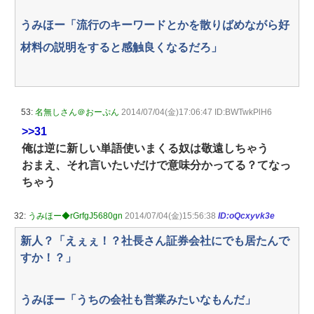
うみほー「流行のキーワードとかを散りばめながら好
材料の説明をすると感触良くなるだろ」
53:
名無しさん＠おーぷん
2014/07/04(金)17:06:47 ID:BWTwkPlH6
>>31
俺は逆に新しい単語使いまくる奴は敬遠しちゃう
おまえ、それ言いたいだけで意味分かってる？てなっ
ちゃう
32:
うみほー◆rGrfgJ5680gn
2014/07/04(金)15:56:38
ID:oQcxyvk3e
新人？「えぇぇ！？社長さん証券会社にでも居たんで
すか！？」
うみほー「うちの会社も営業みたいなもんだ」