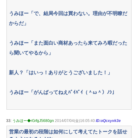
うみほー「で、結局今回は買わない。理由が不明瞭だ
からだ」
うみほー「また面白い商材あったら来てみろ暇だった
ら聞いてやるから」
新人？「はいっ！ありがとうございました！」
うみほー「がんばってねえﾊﾞｲﾊﾞｲ（＾ω＾）ﾉｼ」
33:
うみほー◆rGrfgJ5680gn
2014/07/04(金)16:05:40
ID:oQcxyvk3e
営業の最初の段階は如何にして考えてたトークを話せ