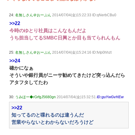
24:
名無しさん＠おーぷん
2014/07/04(金)15:22:33 ID:qNerbCBu0
>>22
今時のゆとり社員はこんなもんだよ
うち担当してるSMBC日興とか目も当てられんもん
25:
名無しさん＠おーぷん
2014/07/04(金)15:24:16 ID:fvIp0hhzt
>>24
確かになぁ
そういや銀行員がニーサ勧めてきたけど突っ込んだら
アタフタしてたわ
30:
うみほー◆rGrfgJ5680gn
2014/07/04(金)15:32:51
ID:guYwGvHEw
>>22
知ってるのと喋れるのは違うんだ
営業やらないとわからないだろうけど