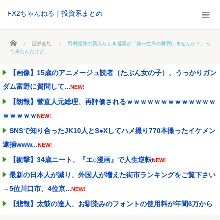
FX2ちゃんねる｜投資系まとめ
ホーム
証券会社
野村證券の新人らしき営業が「第一生命の株買いませんか？」っ
て来たんだけど。
【画像】15歳のアニメージュ読者（たぶん女の子）、うっかりガン
ダム富野に質問して...
NEW!
【朗報】菅直人元総理、再評価されるｗｗｗｗｗｗｗｗｗｗｗｗｗ
ｗｗｗｗｗ
NEW!
SNSで知り合ったJK10人とS●Xしてハメ撮り770本撮ったイケメン
逮捕www...
NEW!
【衝撃】34歳ニート、『エ○漫画』で人生逆転
NEW!
最新の日本人が減り、外国人が増えた街市ランキングをご覧下さい
→5位川口市、4位京...
NEW!
【悲報】太鼓の達人、お馴染みのフォントの使用料が年間6万から
年間320万になった...
NEW!