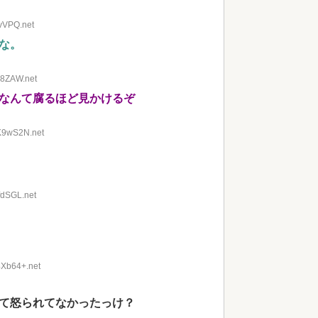
SvVPQ.net
な。
y8ZAW.net
なんて腐るほど見かけるぞ
6K9wS2N.net
fdSGL.net
4Xb64+.net
て怒られてなかったっけ？