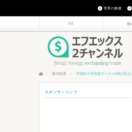
世界の株価
FX
株
ホーム
株式投資
早稲田大学投資サークルOBが見せ
スポンサーリンク