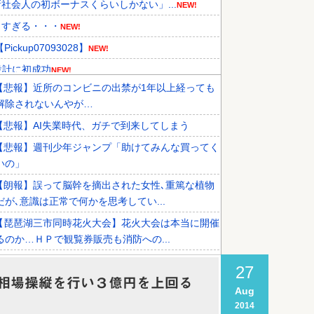
会人の初ボーナスくらいしかない」...
NEW!
トすぎる・・・
NEW!
up07093028】
NEW!
設計に初成功
NEW!
【悲報】近所のコンビニの出禁が1年以上経っても
⇒･･･！！！
NEW!
解除されないんやが…
祥事を詳細に報道！」→「国際的ス...
NEW!
【悲報】AI失業時代、ガチで到来してしまう
的な接待リストに衝撃の声！」→「...
【悲報】週刊少年ジャンプ「助けてみんな買ってく
いの」
【朗報】誤って脳幹を摘出された女性､重篤な植物
だが､意識は正常で何かを思考してい...
【琵琶湖三市同時花火大会】花火大会は本当に開催
るのか…ＨＰで観覧券販売も消防への...
Apple vs Microsoftならどっちが強いんや？
27
相場操縦を行い３億円を上回る
【正論】岸谷蘭丸「喫煙者の権利がマジで侵害され
Aug
。合法ですから、これ。いくら税金を...
2014