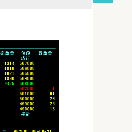
red by livedoor 相互RSS