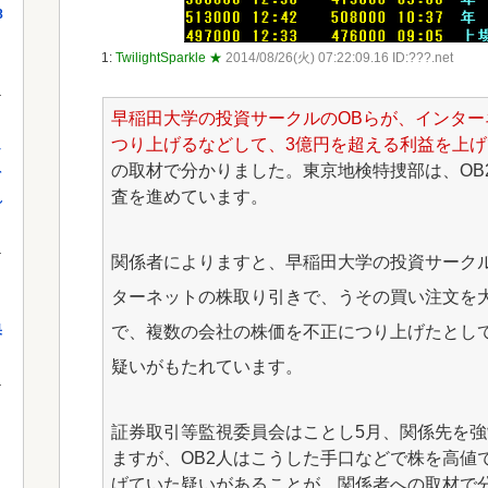
8
1:
TwilightSparkle ★
2014/08/26(火) 07:22:09.16 ID:???.net
早稲田大学の投資サークルのOBらが、インタ
つり上げるなどして、3億円を超える利益を上
し
の取材で分かりました。東京地検特捜部は、OB
を
査を進めています。
れ
関係者によりますと、早稲田大学の投資サークル
ターネットの株取り引きで、うその買い注文を
果
で、複数の会社の株価を不正につり上げたとし
疑いがもたれています。
証券取引等監視委員会はことし5月、関係先を
ますが、OB2人はこうした手口などで株を高値
げていた疑いがあることが、関係者への取材で