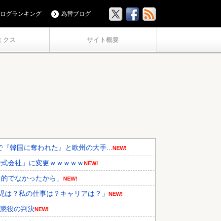
ログランキング
為替ブログ
ミクス
サイト概要
『韓国に奪われた』と欧州の大手...
NEW!
株式会社」に変更ｗｗｗｗｗ
NEW!
力的でなかったから」
NEW!
児は？私の仕事は？キャリアは？」
NEW!
期懲役の判決
NEW!