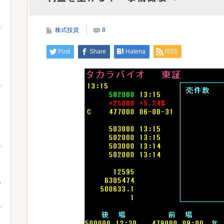
惑が生まれるｗｗｗｗｗｗｗ
株式投資
8
Powe
Powered by livedoor 相互RSS
Post
Share
Hatena
RSS
っ