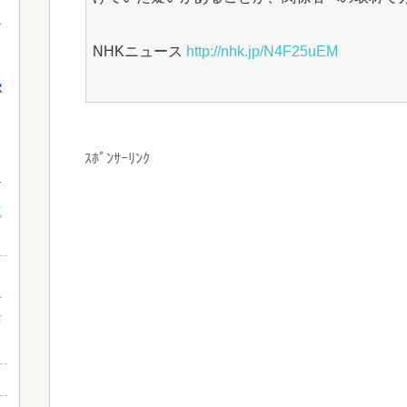
NHKニュース
http://nhk.jp/N4F25uEM
獄
ｽﾎﾟﾝｻｰﾘﾝｸ
流
当
へ
声