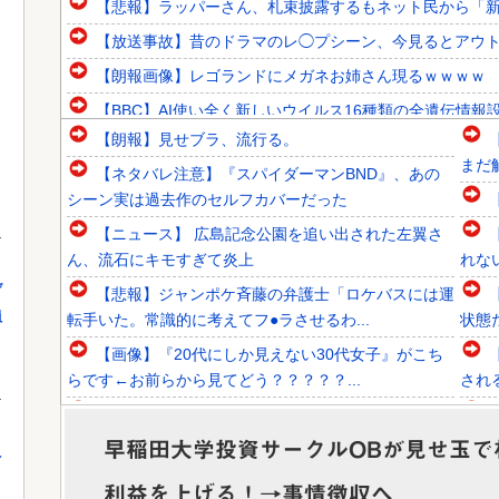
【悲報】ラッパーさん、札束披露するもネット民から「新社
【放送事故】昔のドラマのレ◯プシーン、今見るとアウ
【朗報画像】レゴランドにメガネお姉さん現るｗｗｗｗ 【Pick
【BBC】AI使い全く新しいウイルス16種類の全遺伝情報
【朗報】見せブラ、流行る。
【驚愕】性行為をしない『友情結婚』をした夫婦、こうなる
まだ
【ネタバレ注意】『スパイダーマンBND』、あの
韓国人「フランスの有力紙も大韓サッカー協会前代未聞の不
シーン実は過去作のセルフカバーだった
韓国人「日本人審判も多数含まれていたサッカー協会の衝撃
【ニュース】 広島記念公園を追い出された左翼さ
ん、流石にキモすぎて炎上
れな
げ
【悲報】ジャンポケ斉藤の弁護士「ロケバスには運
員
転手いた。常識的に考えてフ●ラさせるわ...
状態
Powered by livedoor 相互RSS
【画像】『20代にしか見えない30代女子』がこち
らです←お前らから見てどう？？？？？...
され
早大生さん、ポイント不正で無銭飲食ｗｗｗ大学が
異例の警告へ
早稲田大学投資サークルOBが見せ玉で
え
みい山作者、みいちゃんでチー牛なのではという疑
てる
利益を上げる！→事情徴収へ