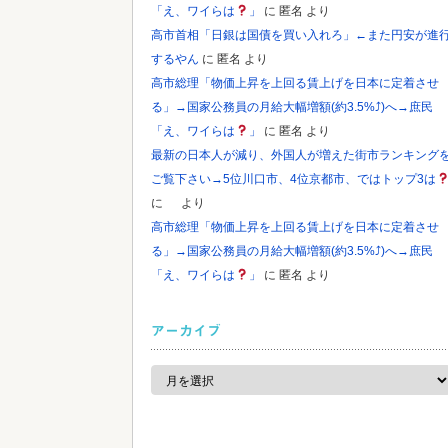
「え、ワイらは
」
に
匿名
より
高市首相「日銀は国債を買い入れろ」←また円安が進
するやん
に
匿名
より
高市総理「物価上昇を上回る賃上げを日本に定着させ
る」→国家公務員の月給大幅増額(約3.5%⤴)へ→庶民
「え、ワイらは
」
に
匿名
より
最新の日本人が減り、外国人が増えた街市ランキング
ご覧下さい→5位川口市、4位京都市、ではトップ3は
に
より
高市総理「物価上昇を上回る賃上げを日本に定着させ
る」→国家公務員の月給大幅増額(約3.5%⤴)へ→庶民
「え、ワイらは
」
に
匿名
より
アーカイブ
ア
ー
カ
イ
ブ