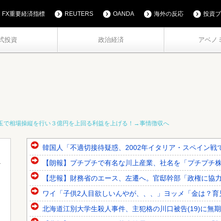
FX重要経済指標
REUTERS
OANDA
海外の反応
投資ブ
式投資
政治経済
アベノ
玉で相場操縦を行い３億円を上回る利益を上げる！→事情徴収へ
韓国人「不適切接待疑惑、2002年イタリア・スペイン戦で
【朗報】プチプチで有名な川上産業、社名を「プチプチ
【悲報】財務省のエース、左遷へ。官邸幹部「政権に協
ワイ「子供2人目欲しいんやが、、、」ヨッメ「金は？育
北海道江別大学生殺人事件、主犯格の川口被告(19)に無