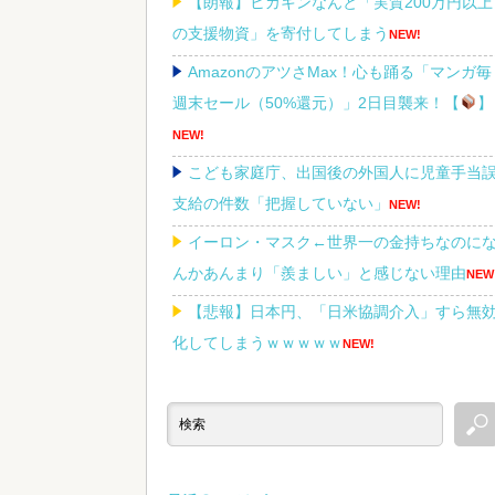
【朗報】ヒカキンなんと「実質200万円以上
の支援物資」を寄付してしまう
NEW!
AmazonのアツさMax！心も踊る「マンガ毎
週末セール（50%還元）」2日目襲来！【
】
NEW!
こども家庭庁、出国後の外国人に児童手当
支給の件数「把握していない」
NEW!
イーロン・マスク←世界一の金持ちなのに
んかあんまり「羨ましい」と感じない理由
NEW
【悲報】日本円、「日米協調介入」すら無
化してしまうｗｗｗｗｗ
NEW!
フリマ民「あと500円値下げ出来ませんか」
ワイ「ほ～い購入ｗ」
NEW!