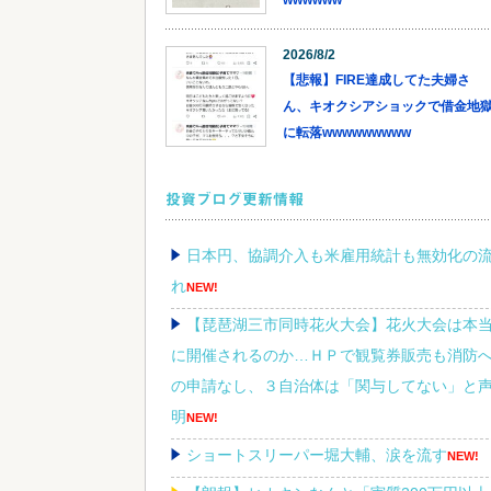
wwwwww
2026/8/2
【悲報】FIRE達成してた夫婦さ
ん、キオクシアショックで借金地
に転落wwwwwwwww
投資ブログ更新情報
日本円、協調介入も米雇用統計も無効化の
れ
NEW!
【琵琶湖三市同時花火大会】花火大会は本
に開催されるのか…ＨＰで観覧券販売も消防
の申請なし、３自治体は「関与してない」と
明
NEW!
ショートスリーパー堀大輔、涙を流す
NEW!