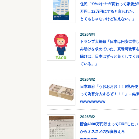
住民「ﾏﾝｼｮﾝｵｰﾅｰが変わって家賃が
万円→12万円にすると言われた、
とてもじゃないけど払えない。」
2026/8/4
トランプ大統領「日本は円安に苦
み助けを求めていた、真珠湾攻撃
除けば、日本はずっと良くしてく
ている。」
2026/8/2
日本政府「うおおおお！！9兆円使
って為替介入するぞ！！！」→結
wwwwwwwww
2026/8/2
貯金4000万円貯まってFIREしたい
からオススメの投資教えろ