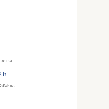
+Z0dJ.net
くれ
ROMfWN.net