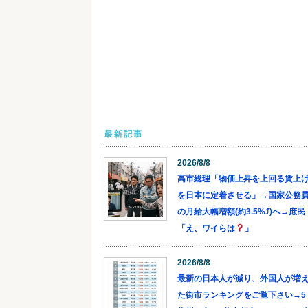
最新記事
2026/8/8
高市総理「物価上昇を上回る賃上
を日本に定着させる」→国家公務
の月給大幅増額(約3.5%⤴)へ→庶民
「え、ワイらは
」
2026/8/8
最新の日本人が減り、外国人が増
た街市ランキングをご覧下さい→5