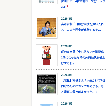
位川口市、4位京都市、ではトップ
3は
2026/8/6
高市首相「日銀は国債を買い入れ
ろ」←また円安が進行するやん
2026/8/6
町の弁当屋「申し訳ないが消費税
1%になったらその分商品代を値上
げするわ」
2026/8/6
【悲報】桐谷さん「人生かけて7億
円貯めたのにガンで死ぬかも。も
と素直に遊べばよかった。」
2026/8/5