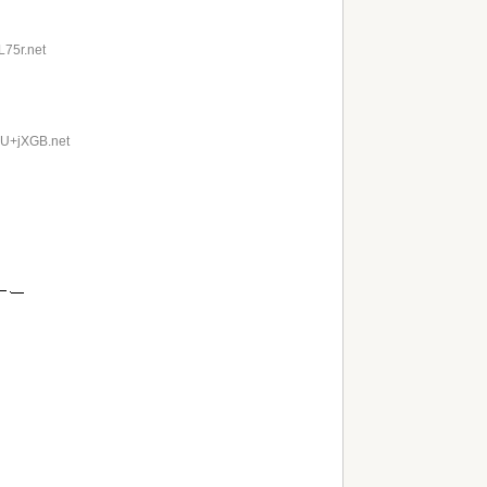
L75r.net
jU+jXGB.net