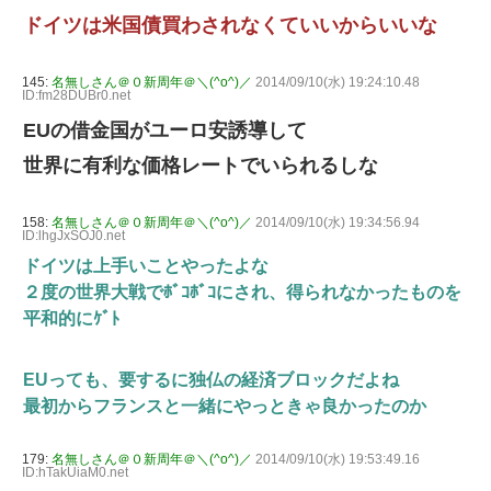
ドイツは米国債買わされなくていいからいいな
145:
名無しさん＠０新周年＠＼(^o^)／
2014/09/10(水) 19:24:10.48
ID:fm28DUBr0.net
EUの借金国がユーロ安誘導して
世界に有利な価格レートでいられるしな
158:
名無しさん＠０新周年＠＼(^o^)／
2014/09/10(水) 19:34:56.94
ID:lhgJxSOJ0.net
ドイツは上手いことやったよな
２度の世界大戦でﾎﾞｺﾎﾞｺにされ、得られなかったものを
平和的にｹﾞﾄ
EUっても、要するに独仏の経済ブロックだよね
最初からフランスと一緒にやっときゃ良かったのか
179:
名無しさん＠０新周年＠＼(^o^)／
2014/09/10(水) 19:53:49.16
ID:hTakUiaM0.net