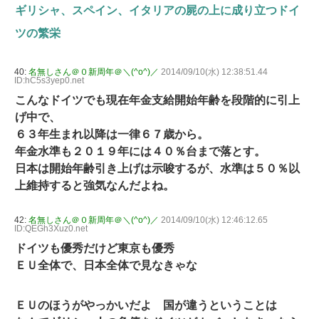
ギリシャ、スペイン、イタリアの屍の上に成り立つドイ
ツの繁栄
40:
名無しさん＠０新周年＠＼(^o^)／
2014/09/10(水) 12:38:51.44
ID:hC5s3yep0.net
こんなドイツでも現在年金支給開始年齢を段階的に引上
げ中で、
６３年生まれ以降は一律６７歳から。
年金水準も２０１９年には４０％台まで落とす。
日本は開始年齢引き上げは示唆するが、水準は５０％以
上維持すると強気なんだよね。
42:
名無しさん＠０新周年＠＼(^o^)／
2014/09/10(水) 12:46:12.65
ID:QEGh3Xuz0.net
ドイツも優秀だけど東京も優秀
ＥＵ全体で、日本全体で見なきゃな
ＥＵのほうがやっかいだよ 国が違うということは