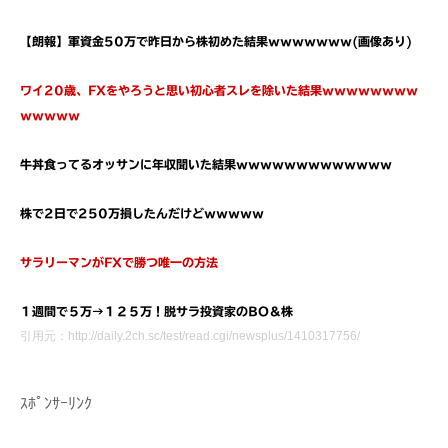
【朗報】軍資金50万で昨日から株初めた結果ｗｗｗｗｗｗｗ(画像あり)
ワイ20歳、FXをやろうと思い初心者スレを除いた結果ｗｗｗｗｗｗｗｗ
ｗｗｗｗｗ
牛丼食ってるオッサンに年収聞いた結果ｗｗｗｗｗｗｗｗｗｗｗｗｗ
株で2日で250万損したんだけどｗｗｗｗｗ
サラリーマンがFXで勝つ唯一の方法
１週間で５万→１２５万！脱サラ投資家のBO＆株
引用元：http://daily.2ch.sc/test/read.cgi/newsplus/1410317756/
ｽﾎﾟﾝｻｰﾘﾝｸ