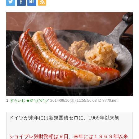
1:
すらいむ ★＠＼(^o^)／
2014/09/10(水) 11:55:56.03 ID:???0.net
ドイツが来年には新規国債ゼロに、1969年以来初
ショイブレ独財務相は９日、来年には１９６９年以来