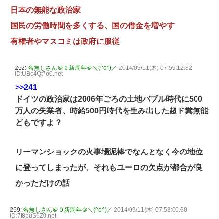
日本の無能な政治家
国民の労働時間を多くする、国の借金を増やす
有権者やマスコミは政府に服従
262:
名無しさん＠０新周年＠＼(^o^)／
2014/09/11(木) 07:59:12.82
ID:UBc4Qt7o0.net
>>241
ドイツの政治家は2006年ごろの土地バブル時代に500
万人の失業者、時給500円時代を生み出した超ド糞無能
どもですよ？
リーマンショックの火事場泥棒でなんとなく今の地位
に登ってしまったが、それもユーロの欠点が都合が良
かっただけの話
259:
名無しさん＠０新周年＠＼(^o^)／
2014/09/11(木) 07:53:00.60
ID:7t8puS6Z0.net