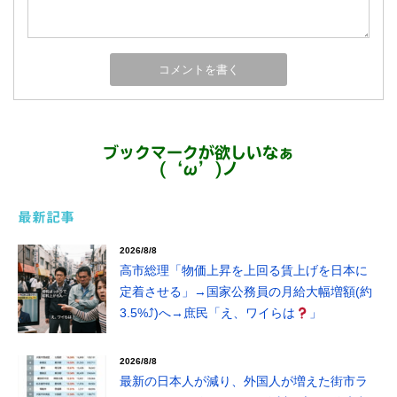
ブックマークが欲しいなぁ
(‘ω’)ノ
最新記事
2026/8/8
高市総理「物価上昇を上回る賃上げを日本に
定着させる」→国家公務員の月給大幅増額(約
3.5%⤴)へ→庶民「え、ワイらは
」
2026/8/8
最新の日本人が減り、外国人が増えた街市ラ