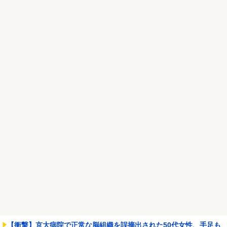
Google、Geminiが大赤字、「史上初のマイナスキャッシュフロ
ー」に陥る
NEW!
【朗報】真夏のピーク、去る
NEW!
Powered by livedoor 相互RSS
【衝撃】京大病院で正常な脳組織を誤摘出された50代女性、手足も