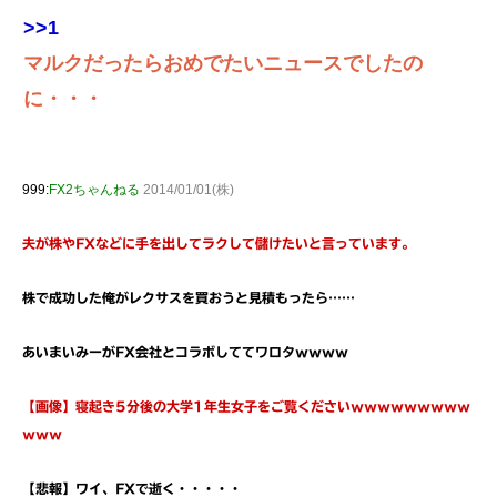
>>1
マルクだったらおめでたいニュースでしたの
に・・・
999:
FX2ちゃんねる
2014/01/01(株)
夫が株やFXなどに手を出してラクして儲けたいと言っています。
株で成功した俺がレクサスを買おうと見積もったら……
あいまいみーがFX会社とコラボしててワロタｗｗｗｗ
【画像】寝起き5分後の大学1年生女子をご覧くださいｗｗｗｗｗｗｗｗｗ
ｗｗｗ
【悲報】ワイ、FXで逝く・・・・・