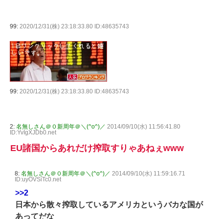
99:
2020/12/31(株) 23:18:33.80 ID:48635743
99:
2020/12/31(株) 23:18:33.80 ID:48635743
2:
名無しさん＠０新周年＠＼(^o^)／
2014/09/10(水) 11:56:41.80
ID:YvIgXJDb0.net
EU諸国からあれだけ搾取すりゃあねぇwww
8:
名無しさん＠０新周年＠＼(^o^)／
2014/09/10(水) 11:59:16.71
ID:uyOVSiTc0.net
>>2
日本から散々搾取しているアメリカというバカな国が
あってだな