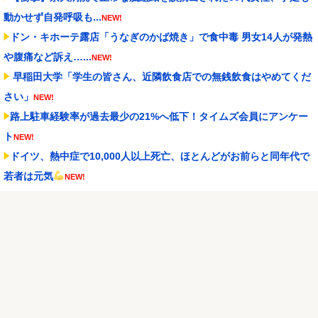
動かせず自発呼吸も...
NEW!
ドン・キホーテ露店「うなぎのかば焼き」で食中毒 男女14人が発熱
や腹痛など訴え…...
NEW!
早稲田大学「学生の皆さん、近隣飲食店での無銭飲食はやめてくだ
さい」
NEW!
路上駐車経験率が過去最少の21%へ低下！タイムズ会員にアンケー
ト
NEW!
ドイツ、熱中症で10,000人以上死亡、ほとんどがお前らと同年代で
若者は元気
NEW!
シュート選手が結婚を発表、ネモ選手とウメハラ選手が婚姻届の証
人に。
NEW!
スロッターさん「とある魔術の禁書目録2は喰種を超える事を意識し
て作ってるだけあっ...
NEW!
新台スマスロ『Lやじきた道中記参る』評判＆感想まとめ｜通常時は
ポイント集めで修行...
NEW!