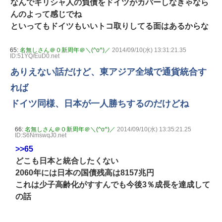
なんでギリシャ人の負債をドイツがカバーしなきゃなら
んのよって感じでね
といってもドイツもいいトコ取りしてる面はあるからな
65:
名無しさん＠０新周年＠＼(^o^)／
2014/09/10(水) 13:31:21.35
ID:51YQ/EuD0.net
ありえない話だけど、東アジア全域で通貨統合す
れば
ドイツ同様、日本が一人勝ちするのだけどね
66:
名無しさん＠０新周年＠＼(^o^)／
2014/09/10(水) 13:35:21.25
ID:S6NmswqJ0.net
>>65
どこも日本と統合したくない
2060年には日本の国債残高は8157兆円
これは少子高齢化がすすんでも今後3％成長を達成して
の話