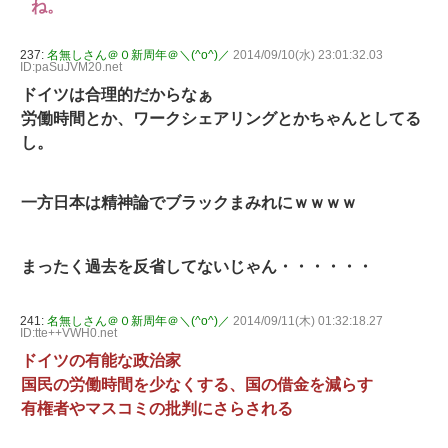
ね。
237:
名無しさん＠０新周年＠＼(^o^)／
2014/09/10(水) 23:01:32.03
ID:paSuJVM20.net
ドイツは合理的だからなぁ
労働時間とか、ワークシェアリングとかちゃんとしてる
し。
一方日本は精神論でブラックまみれにｗｗｗｗ
まったく過去を反省してないじゃん・・・・・・
241:
名無しさん＠０新周年＠＼(^o^)／
2014/09/11(木) 01:32:18.27
ID:tte++VWH0.net
ドイツの有能な政治家
国民の労働時間を少なくする、国の借金を減らす
有権者やマスコミの批判にさらされる