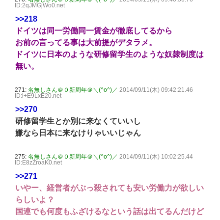
ID:2qJMGjWo0.net
>>218
ドイツは同一労働同一賃金が徹底してるから
お前の言ってる事は大前提がデタラメ。
ドイツに日本のような研修留学生のような奴隷制度は
無い。
271:
名無しさん＠０新周年＠＼(^o^)／
2014/09/11(木) 09:42:21.46
ID:i+E9LxE20.net
>>270
研修留学生とか別に来なくていいし
嫌なら日本に来なけりゃいいじゃん
275:
名無しさん＠０新周年＠＼(^o^)／
2014/09/11(木) 10:02:25.44
ID:E8zZroaK0.net
>>271
いやー、経営者がぶっ殺されても安い労働力が欲しい
らしいよ？
国連でも何度もふざけるなという話は出てるんだけど