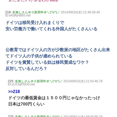
218:
名無しさん＠０新周年＠＼(^o^)／
2014/09/10(水) 21:48:39.40
ID:eKdfqnBK0.net
ドイツは移民受け入れまくりで
安い労働力で働いてくれる外国人がたくさんいる
公教育ではドイツ人の方が少数派の地区がたくさん出来
てドイツ人の子供が虐められている
ドイツを賞賛している奴は移民賛成なワケ？
反対しているんだろ？
225:
名無しさん＠０新周年＠＼(^o^)／
2014/09/10(水) 21:54:46.78
ID:zLRJqPGU0.net
>>218
ドイツの最低賃金は１５００円じゃなかったっけ
日本は700円くらい
270:
名無しさん＠０新周年＠＼(^o^)／
2014/09/11(木) 09:40:56.76