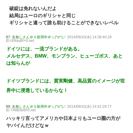
破綻は免れないんだよ
結局はユーロのギリシャと同じ
ギリシャと違って誰も助けることができないレベル
87:
名無しさん＠０新周年＠＼(^o^)／
2014/09/10(水) 14:38:40.29
ID:iXNavjR+0.net
ドイツには、一流ブランドがある。
メルセデス、BMW、モンブラン、ヒューゴボス、あと
は知らんが
ドイツブランドには、質実剛健、高品質のイメージが世
界中に浸透しているからな！
89:
名無しさん＠０新周年＠＼(^o^)／
2014/09/10(水) 14:42:29.77
ID:749BSe6F0.net
ハッキリ言ってアメリカや日本よりもユーロ圏の方が
ヤバイんだけどなｗ