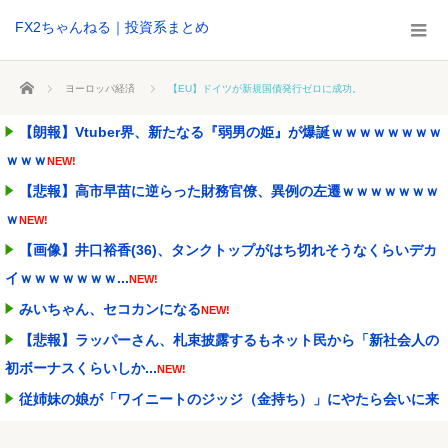
FX2ちゃんねる｜投資系まとめ
ホーム
ヨーロッパ経済
【EU】ドイツが新規国債発行ゼロに成功。
【朗報】Vtuber界、新たなる『弱男の姫』が爆誕ｗｗｗｗｗｗｗｗ
ｗｗｗ
NEW!
【悲報】高市早苗に逆らった財務官僚、異例の左遷ｗｗｗｗｗｗｗ
ｗ
NEW!
【画像】井口裕香(36)、タンクトップがはち切れそうなくらいデカ
イｗｗｗｗｗｗｗ...
NEW!
みいちゃん、セコカンになる
NEW!
【悲報】ラッパーさん、札束披露するもネット民から「新社会人の
初ボーナスくらいしか...
NEW!
従姉妹の娘が「ワイニートのジッジ（金持ち）」にやたら会いに来
る理由ｗｗｗｗｗ
NEW!