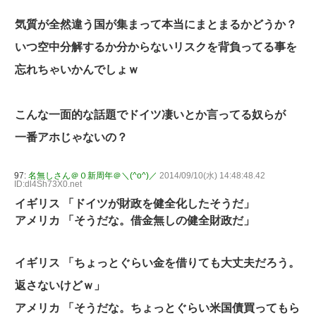
気質が全然違う国が集まって本当にまとまるかどうか？
いつ空中分解するか分からないリスクを背負ってる事を
忘れちゃいかんでしょｗ
こんな一面的な話題でドイツ凄いとか言ってる奴らが
一番アホじゃないの？
97:
名無しさん＠０新周年＠＼(^o^)／
2014/09/10(水) 14:48:48.42
ID:dl4Sh73X0.net
イギリス 「ドイツが財政を健全化したそうだ」
アメリカ 「そうだな。借金無しの健全財政だ」
イギリス 「ちょっとぐらい金を借りても大丈夫だろう。
返さないけどｗ」
アメリカ 「そうだな。ちょっとぐらい米国債買ってもら