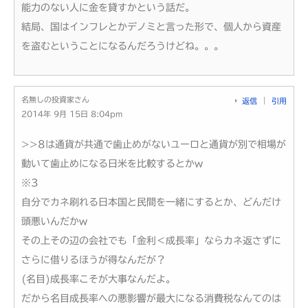
能力のない人に金を貸すかという話だ。
結局、国はインフレとかデノミと言った形で、個人から資産
を盗むということになるんだろうけどね。。。
名無しの投資家さん
返信
引用
2014年 9月 15日 8:04pm
>>8は通貨が共通で歯止めがないユーロと通貨が別で相場が
動いて歯止めになる日米を比較するとかw
※3
自分でカネ刷れる日本国と民間を一緒にするとか、どんだけ
頭悪いんだかw
その上その辺の会社でも「金利＜成長率」ならカネ返さずに
さらに借りるほうが得なんだが？
(名目)成長率こそが大事なんだよ。
だから名目成長率への悪影響が最大になる消費税なんてのは