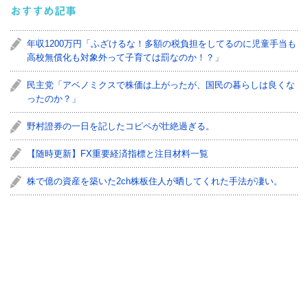
おすすめ記事
年収1200万円「ふざけるな！多額の税負担をしてるのに児童手当も
高校無償化も対象外って子育ては罰なのか！？」
民主党「アベノミクスで株価は上がったが、国民の暮らしは良くな
ったのか？」
野村證券の一日を記したコピペが壮絶過ぎる。
【随時更新】FX重要経済指標と注目材料一覧
株で億の資産を築いた2ch株板住人が晒してくれた手法が凄い。