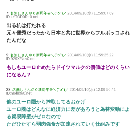
7:
名無しさん＠０新周年＠＼(^o^)／
2014/09/10(水) 11:59:07.69
ID:kYTOD0R+0.net
出る杭は打たれる
元々優秀だったから日本と共に世界からフルボッコされ
たんだな
9:
名無しさん＠０新周年＠＼(^o^)／
2014/09/10(水) 11:59:25.22
ID:929X/Nsv0.net
もしもユーロ止めたらドイツマルクの価値はどのくらい
になるん？
28:
名無しさん＠０新周年＠＼(^o^)／
2014/09/10(水) 12:09:56.41
ID:nl6trk9/0.net
他のユーロ圏から搾取してるおかげ
ユーロ圏はどんなに経済力に差があろうと為替変動によ
る貿易障壁がゼロなので
ただひたすら弱肉強食が加速されていく仕組みです