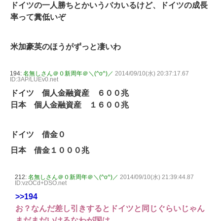
ドイツの一人勝ちとかいうバカいるけど、ドイツの成長
率って糞低いぞ
米加豪英のほうがずっと凄いわ
194:
名無しさん＠０新周年＠＼(^o^)／
2014/09/10(水) 20:37:17.67
ID:3AP/LUEv0.net
ドイツ 個人金融資産 ６００兆
日本 個人金融資産 １６００兆
ドイツ 借金０
日本 借金１０００兆
212:
名無しさん＠０新周年＠＼(^o^)／
2014/09/10(水) 21:39:44.87
ID:vzOCd+DSO.net
>>194
お？なんだ差し引きするとドイツと同じぐらいじゃん
まだまだいけるなわが国は