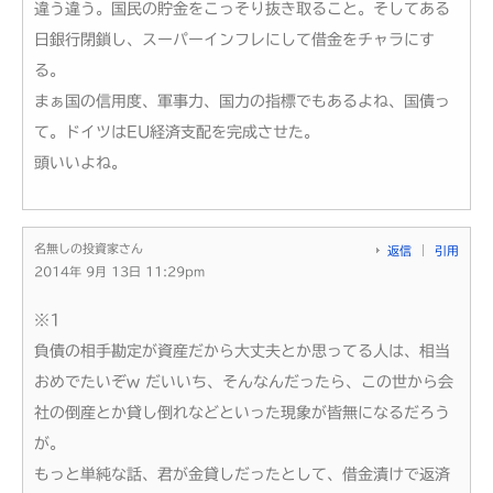
違う違う。国民の貯金をこっそり抜き取ること。そしてある
日銀行閉鎖し、スーパーインフレにして借金をチャラにす
る。
まぁ国の信用度、軍事力、国力の指標でもあるよね、国債っ
て。ドイツはEU経済支配を完成させた。
頭いいよね。
名無しの投資家さん
返信
引用
2014年 9月 13日 11:29pm
※1
負債の相手勘定が資産だから大丈夫とか思ってる人は、相当
おめでたいぞw だいいち、そんなんだったら、この世から会
社の倒産とか貸し倒れなどといった現象が皆無になるだろう
が。
もっと単純な話、君が金貸しだったとして、借金漬けで返済