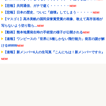
【悲報】共同通信、ガチで逝く・・・・・・
NEW!
【悲報】日本の歴史、ついに『崩壊』してしまう・・・・・
NEW!
【マスゴミ】高木美帆の国民栄誉賞受賞の画像、敢えて高市首相が
写らないよう切り取ら...
NEW!
【動画】熊本地震発生時の手術室の様子が公開される
NEW!
【速報】ワンピースの「世界に5種しかない飛行能力」発言の謎が解
けるWWW
NEW!
【速報】新メンバー6人の生写真『こんにちは！新メンバーです☆』
NEW!
長野桃羽「嗣永桃子さんと道重さゆみさんに憧れているので、ふた
りの憧れの部分をぎゅ...
NEW!
Powered by livedoor 相互RSS