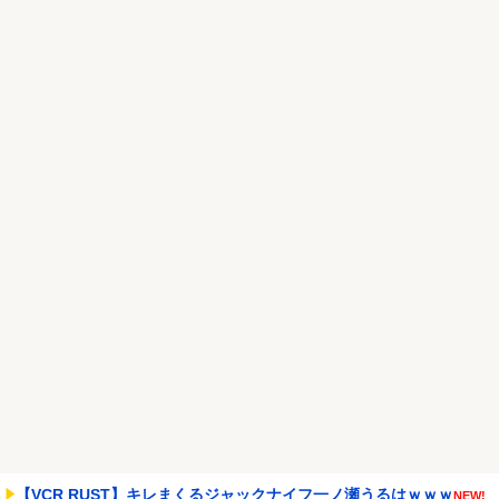
歳女が逮捕
NEW!
れいわ新選組、党名変更を発表 新党名は...
NEW!
Powered by livedoor 相互RSS
【VCR RUST】キレまくるジャックナイフ一ノ瀬うるはｗｗｗ
NEW!