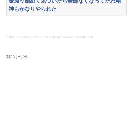
金減り始めて気づいたら全部なくなってたわ精
神もかなりやられた
引用元：http://viper.2ch.sc/test/read.cgi/news4vip/1441001283/
ｽﾎﾟﾝｻｰﾘﾝｸ