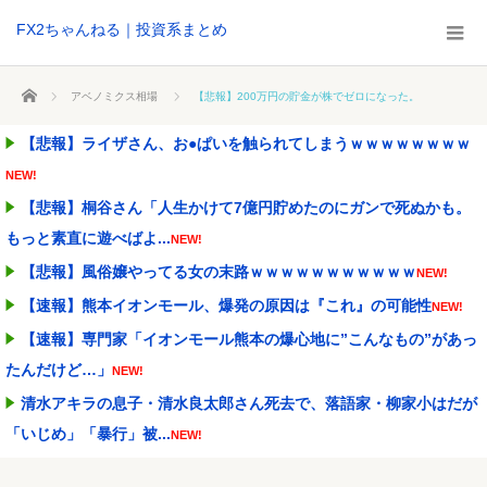
FX2ちゃんねる｜投資系まとめ
ホーム
アベノミクス相場
【悲報】200万円の貯金が株でゼロになった。
【悲報】ライザさん、お●ぱいを触られてしまうｗｗｗｗｗｗｗｗ
NEW!
【悲報】桐谷さん「人生かけて7億円貯めたのにガンで死ぬかも。
もっと素直に遊べばよ...
NEW!
【悲報】風俗嬢やってる女の末路ｗｗｗｗｗｗｗｗｗｗｗ
NEW!
【速報】熊本イオンモール、爆発の原因は『これ』の可能性
NEW!
【速報】専門家「イオンモール熊本の爆心地に”こんなもの”があっ
たんだけど…」
NEW!
清水アキラの息子・清水良太郎さん死去で、落語家・柳家小はだが
「いじめ」「暴行」被...
NEW!
週間少年ジャンプのグッズ(43億円分)を注文してキャンセルした32