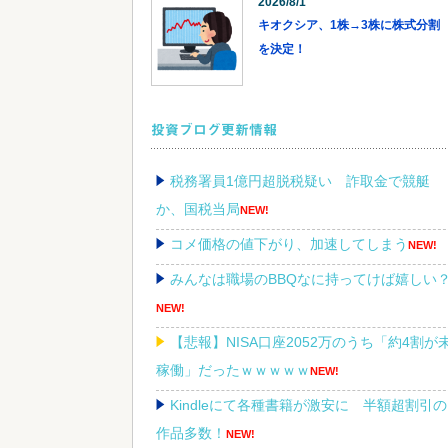
2026/8/1
キオクシア、1株→3株に株式分割
を決定！
投資ブログ更新情報
税務署員1億円超脱税疑い 詐取金で競艇
か、国税当局
NEW!
コメ価格の値下がり、加速してしまう
NEW!
みんなは職場のBBQなに持ってけば嬉しい
NEW!
【悲報】NISA口座2052万のうち「約4割が
稼働」だったｗｗｗｗｗ
NEW!
Kindleにて各種書籍が激安に 半額超割引の
作品多数！
NEW!