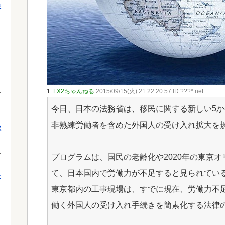
果
1:
FX2ちゃんねる
2015/09/15(火) 21:22:20.57 ID:???*.net
今日、日本の法務省は、移民に関する新しい5
非熟練労働者を含めた外国人の受け入れ拡大を
獄
プログラムは、国民の老齢化や2020年の東京
て、日本国内で労働力が不足すると見られてい
に
東京都内の工事現場は、すでに現在、労働力不
働く外国人の受け入れ手続きを簡素化する法律