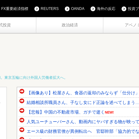
FX重要経済指標
REUTERS
OANDA
海外の反応
投資ブ
式投資
政治経済
アベノ
和。東京五輪に向け外国人労働者拡大へ。
【画像あり】松屋さん、食器の返却のみならず「仕分け
結婚相談所職員さん、子なし女にド正論を述べてしまう
【悲報】中国の不動産市場、ガチで逝く
NEW!
人気ユーチューバーさん、動画内にヤバすぎる物が映っ
エース級の財務官僚が異例転出へ 官邸幹部「協力的で