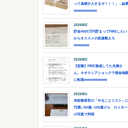
って為替介入するぞ！！！」→結
wwwwwwwww
2026/8/2
貯金4000万円貯まってFIREしたい
からオススメの投資教えろ
wwwwww
2026/8/2
【悲報】FIRE達成してた夫婦さ
ん、キオクシアショックで借金地
に転落wwwwwwwww
2026/8/1
米財務長官の「やることリスト」
円買い50億─100億ドル ロイター
の写真で判明