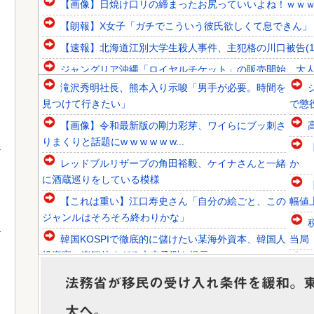
【画像】日焼け口リの締まったお尻っていいよね！ｗｗ
【朗報】X女子「ガチでこういう彼氏欲しくて息できん」 2
【速報】北海道江別大学生殺人事件、主犯格の川口被告(1
ジャングリア沖縄「ロイヤルチケット」の販売開始、大人2
滝沢秀明社長、熊本入り示唆「男手が必要。時間を
韓国人「韓国代表がロンドン五輪銅メダル剥奪の危機！海外
見つけて行きたい」
で懲
韓国人「韓国に10年間の出場権剥奪や過去ワールドカップ
【画像】令和最新版の剛力彩芽、ワイらにブッ刺さ
韓国人「東南アジア各国が韓国サッカー協会による日本人や
りまくりと話題にw w w w w w...
レッドブルリザーブの角田裕毅、ケイナさんと一緒
か
に酒蔵巡りをしている模様
【これは重い】江口寿史さん「自分の絵ごと、この
幅値
Powered by livedoor 相互RSS
ジャンルはそろそろ終わりかな」
韓国KOSPIで徹底的に儲けたい某海外資本、韓国人
当局
投資家に楽観的すぎる未来予測を提示...
【悲報】ロシア、じわじわと逝き始める
→未
法務省が移民の受け入れ条件を緩和。
【芸能】元EXILE・黒木啓司、妻・宮崎麗果被告へ
大へ。