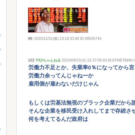
行
99:
2020/12/31(株) 23:18:33.80 ID:48635743
行
102:
FX2ちゃんねる
2015/09/15(火) 21:37:05.83 ID:bTWET6k90.n
行
労働力不足とか、失業率0％になってから言
労働力余ってんじゃねーか
雇用側が雇わないだけじゃん
もしくは労基法無視のブラック企業だから
そんな企業を移民受け入れしてまで存続さ
何を考えてるんだ政府は
行