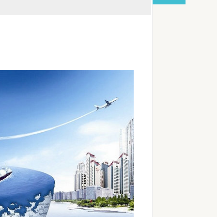
が台湾と韓国に史上初めて抜かれるw
red by livedoor 相互RSS