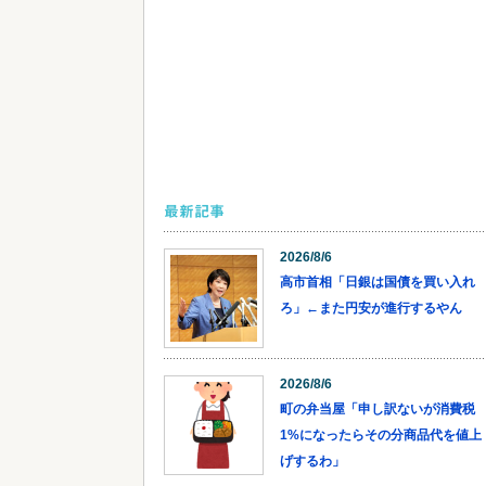
最新記事
2026/8/6
高市首相「日銀は国債を買い入れ
ろ」←また円安が進行するやん
2026/8/6
町の弁当屋「申し訳ないが消費税
1%になったらその分商品代を値上
げするわ」