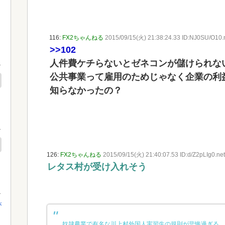
116:
FX2ちゃんねる
2015/09/15(火) 21:38:24.33 ID:NJ0SU/O10.
>>102
人件費ケチらないとゼネコンが儲けられな
公共事業って雇用のためじゃなく企業の利
知らなかったの？
126:
FX2ちゃんねる
2015/09/15(火) 21:40:07.53 ID:d/Z2pLIg0.net
レタス村が受け入れそう
が
奴隷農業で有名な川上村外国人実習生の規則が悲惨過ぎる。