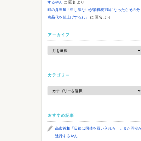
するやん
に
匿名
より
町の弁当屋「申し訳ないが消費税1%になったらその分
商品代を値上げするわ」
に
匿名
より
アーカイブ
ア
ー
カ
イ
ブ
カテゴリー
カ
テ
ゴ
リ
ー
おすすめ記事
高市首相「日銀は国債を買い入れろ」←また円安
進行するやん