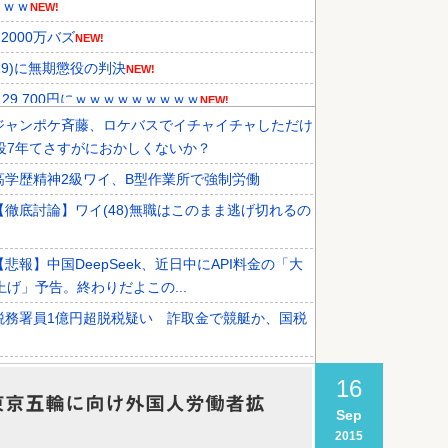
ｗｗｗ
NEW!
000万バズ
NEW!
9)に無期懲役の判決
NEW!
9,700円にｗｗｗｗｗｗｗｗｗ
NEW!
ジャンポケ斉藤、ロケバスでイチャイチャしただけ
メディアが『時効の壁を越えてIO...
NEW!
役7年てさすがにおかしくないか？
、オリンピック予選の記録削除を要...
NEW!
高学歴精神2級ワイ、B型作業所で強制労働
外国人審判接待を報道！」→「信頼...
【徹底討論】ワイ(48)無職はこのまま逃げ切れるの
【悲報】中国DeepSeek、近日中にAPI料金の「大
上げ」予告。終わりだよこの...
税務署員1億円超脱税疑い 詐取金で競艇か、国税
謎の勢力「AI発展したらお前らは皆クビになるわ」
16
だかつてAIのせいで失業したG民...
東京五輪に向け外国人労働者拡
Sep
【悲報】日本、高市円安ホクホクなのに上半期の輸
2015