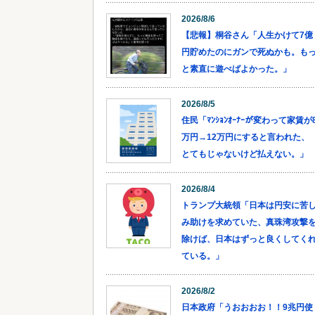
2026/8/6
【悲報】桐谷さん「人生かけて7億
円貯めたのにガンで死ぬかも。も
と素直に遊べばよかった。」
2026/8/5
住民「ﾏﾝｼｮﾝｵｰﾅｰが変わって家賃が
万円→12万円にすると言われた、
とてもじゃないけど払えない。」
2026/8/4
トランプ大統領「日本は円安に苦
み助けを求めていた、真珠湾攻撃
除けば、日本はずっと良くしてく
ている。」
2026/8/2
日本政府「うおおおお！！9兆円使