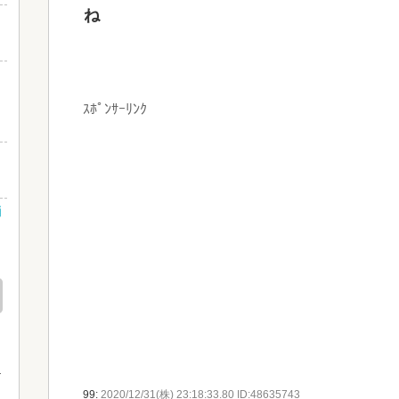
ね
さ
し
ｽﾎﾟﾝｻｰﾘﾝｸ
』
消
99:
2020/12/31(株) 23:18:33.80 ID:48635743