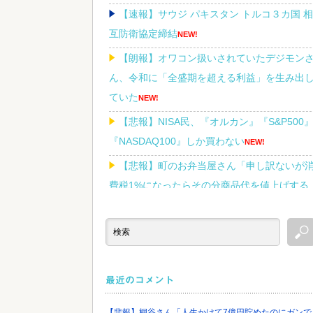
【速報】サウジ パキスタン トルコ３カ国 相
互防衛協定締結
NEW!
【朗報】オワコン扱いされていたデジモン
ん、令和に「全盛期を超える利益」を生み出
ていた
NEW!
【悲報】NISA民、『オルカン』『S&P500
『NASDAQ100』しか買わない
NEW!
【悲報】町のお弁当屋さん「申し訳ないが
費税1%になったらその分商品代を値上げする
わ」
NEW!
Powered by livedoor 相互RSS
最近のコメント
【悲報】桐谷さん「人生かけて7億円貯めたのにガンで