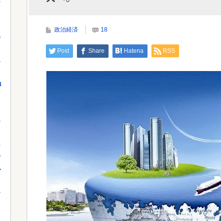
のDV事案で逮捕されていた 宮崎は...
出額
政治経済
18
っ
Powered by livedoor 相互RSS
Powe
Post
Share
Hatena
RSS
8
し
を
れ