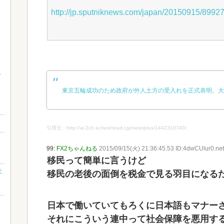
http://jp.sputniknews.com/japan/20150915/89927
東京五輪成功のため政府が外人土方の受入れを正式表明。大
引用元：http://ai.2ch.sc/test/read.cgi/newsplus/1442319740/
？
99:
FX2ちゃんねる
2015/09/15(火) 21:36:45.53 ID:4dwCUlur0.net
移民って簡単に言うけど
未
移民の老後の面倒を税金で見る羽目になる
日本で働いていてもろくに日本語もマナー
それにこういう連中って社会保障を悪用す