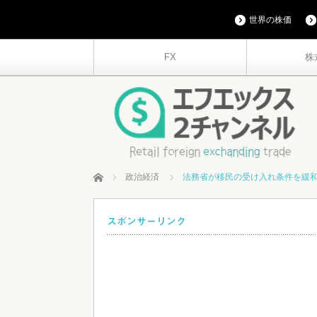
世界の株価
FX
株
ホーム
政治経済
法務省が移民の受け入れ条件を緩
スポンサーリンク