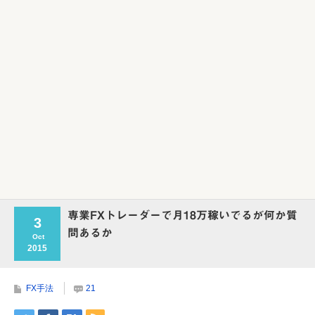
Powered by livedoor 相互RSS
専業FXトレーダーで月18万稼いでるが何か質
3
問あるか
Oct
2015
FX手法
21