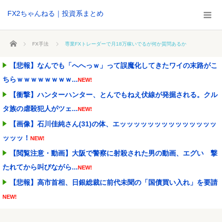
FX2ちゃんねる｜投資系まとめ
ホーム
FX手法
専業FXトレーダーで月18万稼いでるが何か質問あるか
【悲報】なんでも「へへっｗ」って誤魔化してきたワイの末路がこ
ちらｗｗｗｗｗｗｗｗ...
NEW!
【衝撃】ハンターハンター、とんでもねえ伏線が発掘される。クル
タ族の虐殺犯人がツェ...
NEW!
【画像】石川佳純さん(31)の体、エッッッッッッッッッッッッッッ
ッッッ！
NEW!
【閲覧注意・動画】大阪で警察に射殺された男の動画、エグい 撃
たれてから叫びながら...
NEW!
【悲報】高市首相、日銀総裁に前代未聞の「国債買い入れ」を要請
NEW!
特定外来カミキリムシに1匹300円の賞金をかけた高崎市、初日に