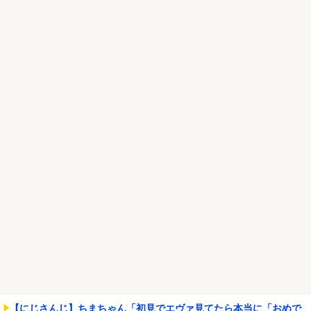
1170匹持ち込ま...
NEW!
【画像あり】えっ、ワイ氏の「貯金」・・・多すぎ・・・？
NEW!
エース級の財務官僚が異例転出へ 官邸幹部「協力的でなかったか
ら」
NEW!
Powered by livedoor 相互RSS
【にじさんじ】ちまちゃん「初見でエヴァ見てたら本当に「おめで