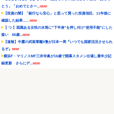
とう」「おめでとさー...
NEW!
【投資の闇】「銀行なら安心」と思って買った投資信託、11年後に
確認した結果……
NEW!
【 つ 】面識ある女性の水筒に"下半身"を押し付け"使用不能"にした
疑い 66歳...
NEW!
【速報】中露の武装軍艦4隻が日本一周『いつでも国家沈没させられ
るぞ』
NEW!
横浜F・マリノスMF三井寺眞が16歳で開幕スタメン出場し最年少記
録更新 さらにデ...
NEW!
BABYMETALのサマーソニックへの出演回数が歴代2位
NEW!
球場裏で始まった乱闘ごっこ、グラブと帽子を投げ捨てて突っ込む
小さな投手が逆さ吊り...
NEW!
スマスロバジリスク4（アクロス/ユニバーサル）
NEW!