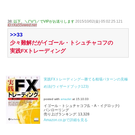
38:
以下、＼(^o^)／でVIPがお送りします
2015/10/02(金) 05:02:25.121
ID:rXa55vwed.net
>>33
少々難解だがイゴール・トシュチャコフの
実践FXトレーディング
実践FXトレーディング―勝てる相場パターンの見極
め法(ウィザードブック123)
posted with
amazlet
at 15.10.03
イゴール・トシュチャコフ(L・A・イグロック)
パンローリング
売り上げランキング: 13,328
Amazon.co.jpで詳細を見る