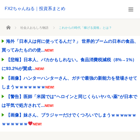
FX2ちゃんねる｜投資系まとめ
ホーム
社会人おもしろ物語
これからの時代「稼げる資格」とは？
海外「日本人は何に使ってるんだ？」 世界的ブームの日本の食品、
買ってみたものの使...
NEW!
【悲報】日本人、バカかもしれない。食品消費税減税（8%→1%）
に93.2%が賛成...
NEW!
【画像】ハンターハンターさん、ガチで最強の新能力を登場させて
しまうｗｗｗｗｗｗｗ
NEW!
【警告】医師「米国では”ヘロインと同じくらいヤバい薬”が日本で
は平気で処方されて...
NEW!
【画像】妹さん、ブラジャーだけでくつろいでしまうｗｗｗwｗｗ
ｗｗｗｗｗｗ
NEW!
【悲報】日本円、「日米協調介入」すら無効化してしまうｗｗｗｗ