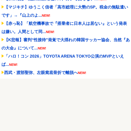
【マジキチ】ゆうこく信者「高市総理に大勢のSP。税金の無駄遣い
です」→『山上のよ...
NEW!
【赤っ恥】「航空機事故で『搭乗者に日本人は居ない』という発表
は嫌い。人間として同...
NEW!
【K悲報】審判“性接待”発覚で大揺れの韓国サッカー協会、当然『あ
の大会』について...
NEW!
「ハロ！コン 2026」TOYOTA ARENA TOKYO公演のMVPといえ
ば...
NEW!
西武・渡部聖弥、左眼窩底骨折で離脱へ
NEW!
【試合結果】阪神vs中日 2026/08/09 【近本1HR 工藤2回無失点
木...
NEW!
カプコン「『モンハンワイルズ』販売は“改善傾向”―中長期でワー
ルド超え目指す」
NEW!