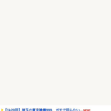
ｗ
NEW!
株の資産7億円あるのに「株主優待」で生活してガンになる人
生・・・
NEW!
アラブ首長国連邦「秋田市に2兆円の超巨大データセンター建てる
わ」
NEW!
Powered by livedoor 相互RSS
【1k20回】埼玉の東京喰種999、ガチで回らない…
NEW!