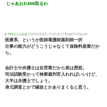
じゃあおれMI6取るわ
6:
FX2ちゃんねる
2015/11/14(土) 17:22:15.17 ID:gbCTzTGq.net
医療系、というか医師看護師薬剤師一択
仕事の能力がどうこうじゃなくて保険料産業だか
ら。
会計士や弁護士は自営業だから差は歴然。
司法試験受かって検察裁判官入れればいいけど、
大半は弁護士でしょう。
身元調査とかで縁故とかありまくると思う。