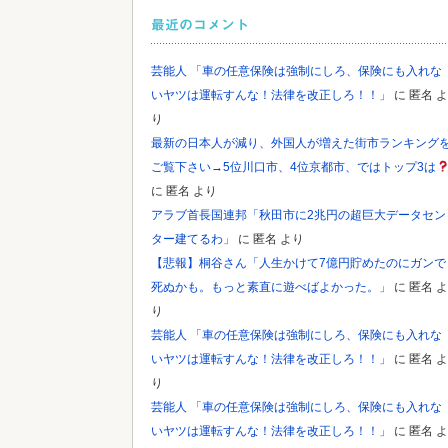
最近のコメント
Powered by livedoor 相互RSS
芸能人 「車の任意保険は強制にしろ、保険にも入れな
いヤツは運転すんな！法律を改正しろ！！」
に
匿名
よ
り
最新の日本人が減り、外国人が増えた街市ランキング
ご覧下さい→5位川口市、4位京都市、ではトップ3は
に
匿名
より
アラブ首長国連邦「秋田市に2兆円の超巨大データセン
ター建てるわ」
に
匿名
より
【悲報】桐谷さん「人生かけて7億円貯めたのにガンで
死ぬかも。もっと素直に遊べばよかった。」
に
匿名
よ
り
芸能人 「車の任意保険は強制にしろ、保険にも入れな
いヤツは運転すんな！法律を改正しろ！！」
に
匿名
よ
り
芸能人 「車の任意保険は強制にしろ、保険にも入れな
いヤツは運転すんな！法律を改正しろ！！」
に
匿名
よ