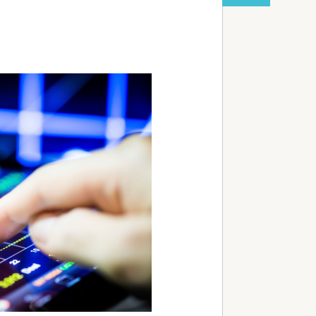
red by livedoor 相互RSS