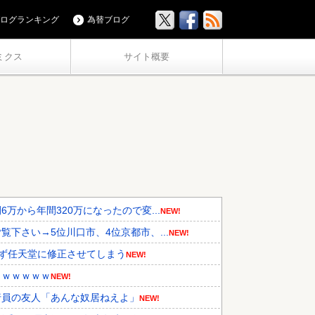
ログランキング
為替ブログ
ミクス
サイト概要
から年間320万になったので変...
NEW!
下さい→5位川口市、4位京都市、...
NEW!
ず任天堂に修正させてしまう
NEW!
うｗｗｗｗｗ
NEW!
行員の友人「あんな奴居ねえよ」
NEW!