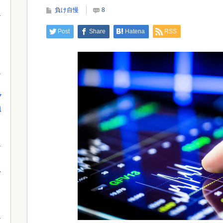
発表 主催「今後案内するので個別返信で...
負け自慢
8
Post
Share
Hatena
RSS
Powe
Powered by livedoor 相互RSS
」
げ
員
え