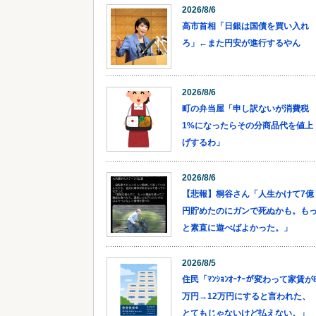
2026/8/6
高市首相「日銀は国債を買い入れ
ろ」←また円安が進行するやん
2026/8/6
町の弁当屋「申し訳ないが消費税
1%になったらその分商品代を値上
げするわ」
2026/8/6
【悲報】桐谷さん「人生かけて7億
円貯めたのにガンで死ぬかも。も
と素直に遊べばよかった。」
2026/8/5
住民「ﾏﾝｼｮﾝｵｰﾅｰが変わって家賃が
万円→12万円にすると言われた、
とてもじゃないけど払えない。」