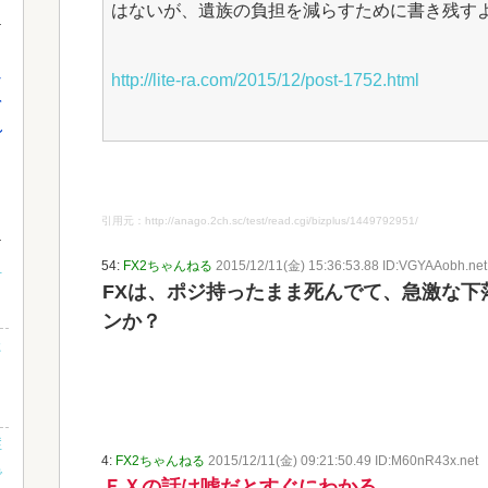
はないが、遺族の負担を減らすために書き残す
し
http://lite-ra.com/2015/12/post-1752.html
を
れ
引用元：http://anago.2ch.sc/test/read.cgi/bizplus/1449792951/
54:
FX2ちゃんねる
2015/12/11(金) 15:36:53.88 ID:VGYAAobh.net
討
FXは、ポジ持ったまま死んでて、急激な下
ンか？
た
症
4:
FX2ちゃんねる
2015/12/11(金) 09:21:50.49 ID:M60nR43x.net
で
ＦＸの話は嘘だとすぐにわかる