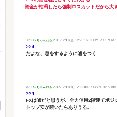
資金が枯渇したら強制ロスカットだから大
38:
FX2ちゃんねる
2015/12/11(金) 12:25:16.33 ID:cSdAT+/s.net
>>4
だよな、息をするように嘘をつく
え
ｗ
40:
FX2ちゃんねる
2015/12/11(金) 12:29:08.87 ID:vNk+khSl.net
>>4
え
FXは嘘だと思うが、全力信用2階建てポジ
トップ安が続いたらありうる。