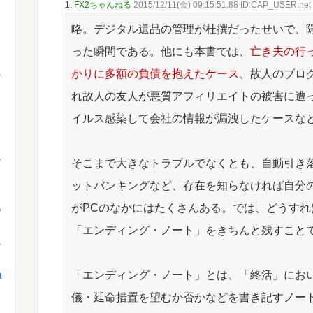
1:
FX2ちゃんねる
2015/12/11(金) 09:15:51.88 ID:CAP_USER.net
略。デジタル遺品の管理が杜撰だったせいで、
った瞬間である。他にも本書では、
亡き夫の行
かりに多額の負債を抱えたケース
、故人のブロ
れ故人の友人が悪質アフィリエイトの被害に遭
イルス感染して会社の情報が漏洩したケースな
そこまで大きなトラブルでなくとも、自動引き
ットバンキングなど、存在を知らなければ自分
がPCのなかにはたくさんある。では、どうす
っ
「エンディング・ノート」をきちんと残すこと
「エンディング・ノート」とは、「終活」にお
8
儀・延命措置を望むか否かなどを書き記すノー