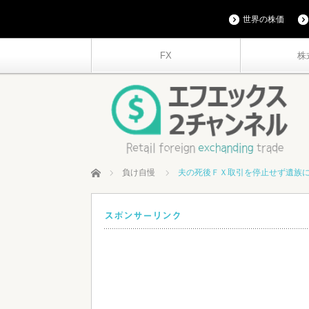
世界の株価
FX
株
ホーム
負け自慢
夫の死後ＦＸ取引を停止せず遺族
スポンサーリンク