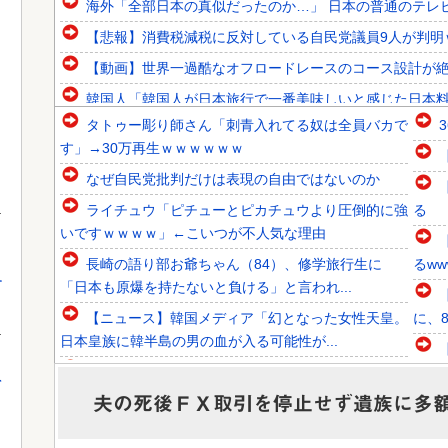
海外「全部日本の真似だったのか…」 日本の普通のテレビ番
【悲報】消費税減税に反対している自民党議員9人が判明
【動画】世界一過酷なオフロードレースのコース設計が
韓国人「韓国人が日本旅行で一番美味しいと感じた日本料理
タトゥー彫り師さん「刺青入れてる奴は全員バカで
韓国人「日本の甲子園で美人すぎる女子高校生マネージャー
す」→30万再生ｗｗｗｗｗｗ
韓国人「韓国のイメージ失墜は免れないのか？2011〜12
なぜ自民党批判だけは表現の自由ではないのか
ライチュウ「ピチューとピカチュウより圧倒的に強
る
いですｗｗｗｗ」←こいつが不人気な理由
Powered by livedoor 相互RSS
長崎の語り部お爺ちゃん（84）、修学旅行生に
るww
す
「日本も原爆を持たないと負ける」と言われ...
【ニュース】韓国メディア「幻となった女性天皇。
に、
日本皇族に韓半島の男の血が入る可能性が...
【朗報】「おむすびリヤカー」の美人が店舗をオー
つっ
を
プンｗｗｗｗｗｗｗｗｗｗｗｗ
夫の死後ＦＸ取引を停止せず遺族に多
【速報】「琵琶湖三市同時花火」当然、開催中止を
まう