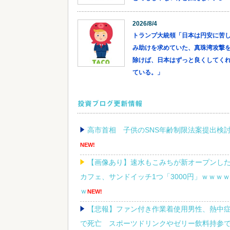
2026/8/4
トランプ大統領「日本は円安に苦
み助けを求めていた、真珠湾攻撃
除けば、日本はずっと良くしてく
ている。」
投資ブログ更新情報
高市首相 子供のSNS年齢制限法案提出検
NEW!
【画像あり】速水もこみちが新オープンし
カフェ、サンドイッチ1つ「3000円」ｗｗｗｗ
ｗ
NEW!
【悲報】ファン付き作業着使用男性、熱中
で死亡 スポーツドリンクやゼリー飲料持参