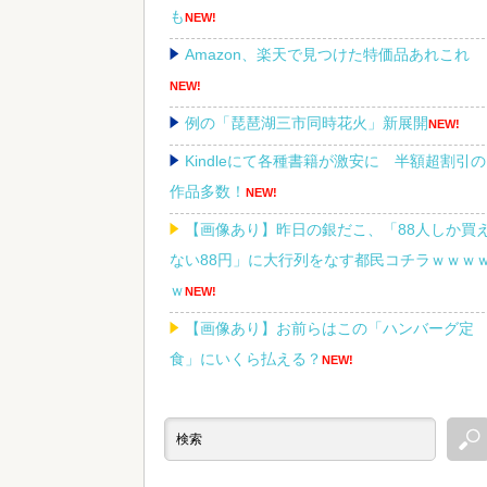
も
NEW!
Amazon、楽天で見つけた特価品あれこれ
NEW!
例の「琵琶湖三市同時花火」新展開
NEW!
Kindleにて各種書籍が激安に 半額超割引の
作品多数！
NEW!
【画像あり】昨日の銀だこ、「88人しか買
ない88円」に大行列をなす都民コチラｗｗｗ
ｗ
NEW!
【画像あり】お前らはこの「ハンバーグ定
食」にいくら払える？
NEW!
【悲報】親「うちの子にはゲームは買い与
ません。本だけで十分」→結果
NEW!