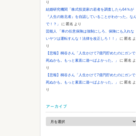
り
結婚研究機関「株式投資家の若者を調査したら64％が
『人生の敗北者』を自認していることがわかった。な
で！？」
に
匿名
より
芸能人 「車の任意保険は強制にしろ、保険にも入れな
いヤツは運転すんな！法律を改正しろ！！」
に
匿名
よ
り
【悲報】桐谷さん「人生かけて7億円貯めたのにガンで
死ぬかも。もっと素直に遊べばよかった。」
に
匿名
よ
り
【悲報】桐谷さん「人生かけて7億円貯めたのにガンで
死ぬかも。もっと素直に遊べばよかった。」
に
匿名
よ
り
アーカイブ
ア
ー
カ
イ
ブ