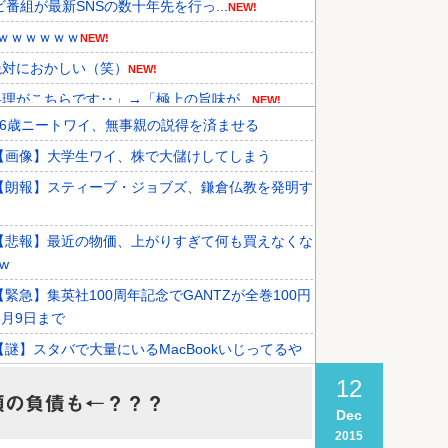
組が最新SNSの数十年先を行っ...
NEW!
ｗｗｗｗｗｗ
NEW!
絶対におかしい（笑）
NEW!
がこちらです‥」→「極上の旨味が...
NEW!
36歳ニートワイ、無事親の説得を済ませる
が見つかり話題に！」→「青春のワ...
NEW!
【画像】大学生ワイ、株で大儲けしてしまう
年の国際試合における外国審判へ...
【朗報】スティーブ・ジョブズ、鎌倉仏教を発明す
【悲報】最近の物価、上がりすぎて何も買えなくな
w
【緊急】集英社100周年記念でGANTZが全巻100円
8月9日まで
【謎】スタバで大量にいるMacBookいじってるや
て何やってんの？
12
額の負債も←？？？
【悲報】日本の警察さん、すぐ簡単に銃を撃ってし
Dec
ようになる
2015