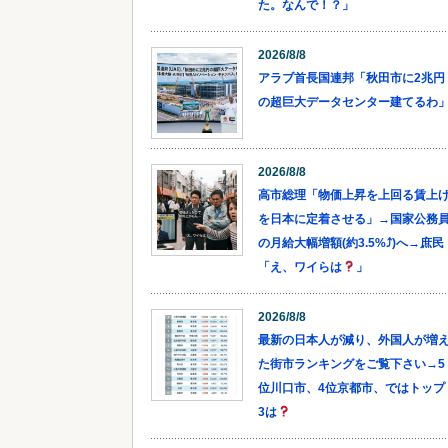
た。なんで！？」
2026/8/8
アラブ首長国連邦「秋田市に2兆円
の超巨大データセンター建てるわ
2026/8/8
高市総理「物価上昇を上回る賃上
を日本に定着させる」→国家公務
の月給大幅増額(約3.5%⤴)へ→庶民
「え、ワイらは
」
2026/8/8
最新の日本人が減り、外国人が増
た街市ランキングをご覧下さい→5
位川口市、4位京都市、ではトップ
3は