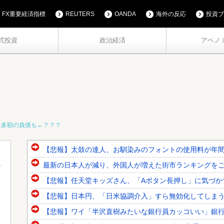
FX重要経済指標
REUTERS
OANDA
海外の反応
投資ブ
式投資
政治経済
アベノ
に多額の負債も←？？？
【悲報】太鼓の達人、お馴染みのフォントの使用料が年間6万
最新の日本人が減り、外国人が増えた街市ランキングをご覧
【悲報】任天堂キッズさん、「Aボタン長押し」に気づか
【悲報】日本円、「日米協調介入」すら無効化してしま
【悲報】ワイ「半沢直樹みたいな銀行員カッコいい」銀