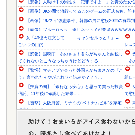
【悲報】人助け中の男性を「犯罪ですよ！」と責めた女
【画像】JKの間で流行ってるこのゲームの正式名称、誰
【画像】“ルフィ”強盗事件、幹部の男に懲役20年の有罪
【画像】ブルーロック、遂にネット民が登場ＷＷＷＷＷ
女「43億円注文して………キャンセルっと！」←
韓国人「韓国代表がロンドン五輪銅メダル剥奪の危機！海外
こいつの目的
レ→
韓国人「韓国に10年間の出場権剥奪や過去ワールドカップ
【怒報】国税庁「あのさぁ！君らがちゃんと納税し
韓国人「東南アジア各国が韓国サッカー協会による日本人や
てくれないとこうなっちゃうけどどうする...
「あ
【驚愕】マチアプで会った外国人からまさかの『こ
う』言われたんやがこれワイ詰みか？？？...
組ロ
【投資の闇】「銀行なら安心」と思って買った投資
Powered by livedoor 相互RSS
信託、11年後に確認した結果……
で懲
【衝撃】大阪府警、ミナミの“ベトナムビル”を家宅
捜索した結果・・・・・・
ワイ「iPhone高いなあAndroidに変えるか・・・お
か
助けて！おまいらがアイス食わないか
っこれええやん！」→iPh...
の。暖冬だし食べてあげなよ！