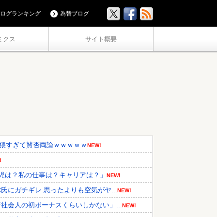
ログランキング
為替ブログ
ミクス
サイト概要
卑猥すぎて賛否両論ｗｗｗｗｗ
NEW!
!
児は？私の仕事は？キャリアは？」
NEW!
にガチギレ 思ったよりも空気がヤ...
NEW!
会人の初ボーナスくらいしかない」...
NEW!