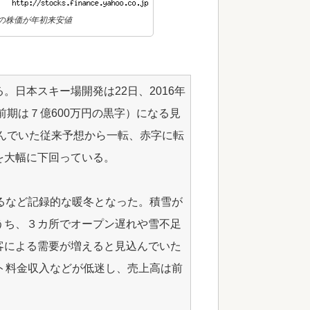
ムの株価が年初来安値
日本スキー場開発は22日、2016年
前期は７億600万円の黒字）になる見
込んでいた従来予想から一転、赤字に転
を大幅に下回っている。
るなど記録的な暖冬となった。積雪が
うち、３カ所でオープン遅れや雪不足
客による需要が増えると見込んでいた
ト料金収入などが低迷し、売上高は前
。