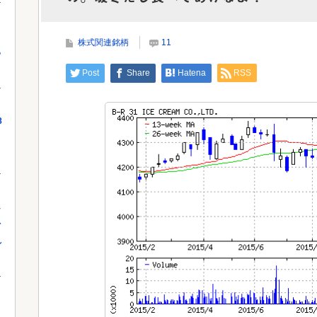
韓国サッカーのイメージが墜落
当局
株式関連銘柄
11
っ
Powered by livedoor 相互RSS
Powe
Post
Share
Hatena
RSS
8
し
を
れ