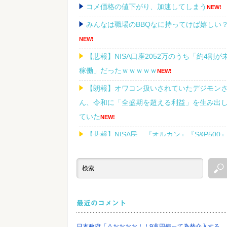
コメ価格の値下がり、加速してしまう
NEW!
みんなは職場のBBQなに持ってけば嬉しい
NEW!
【悲報】NISA口座2052万のうち「約4割が
稼働」だったｗｗｗｗｗ
NEW!
【朗報】オワコン扱いされていたデジモン
ん、令和に「全盛期を超える利益」を生み出
ていた
NEW!
【悲報】NISA民、『オルカン』『S&P500
『NASDAQ100』しか買わない
NEW!
Powered by livedoor 相互RSS
最近のコメント
日本政府「うおおおお！！9兆円使って為替介入する