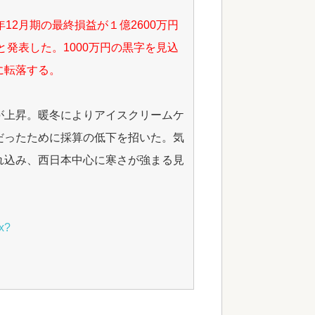
12月期の最終損益が１億2600万円
と発表した。1000万円の黒字を見込
に転落する。
が上昇。暖冬によりアイスクリームケ
だったために採算の低下を招いた。気
れ込み、西日本中心に寒さが強まる見
px?