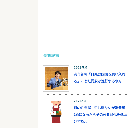
最新記事
2026/8/6
高市首相「日銀は国債を買い入れ
ろ」←また円安が進行するやん
2026/8/6
町の弁当屋「申し訳ないが消費税
1%になったらその分商品代を値上
げするわ」