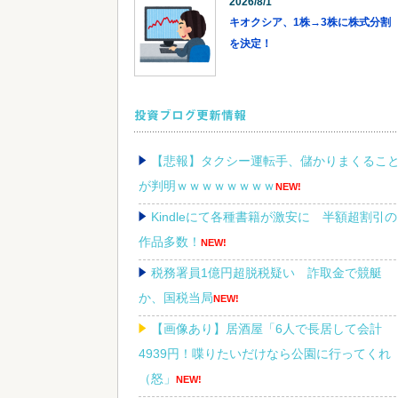
2026/8/1
キオクシア、1株→3株に株式分割
を決定！
投資ブログ更新情報
【悲報】タクシー運転手、儲かりまくるこ
が判明ｗｗｗｗｗｗｗｗ
NEW!
Kindleにて各種書籍が激安に 半額超割引の
作品多数！
NEW!
税務署員1億円超脱税疑い 詐取金で競艇
か、国税当局
NEW!
【画像あり】居酒屋「6人で長居して会計
4939円！喋りたいだけなら公園に行ってくれ
（怒」
NEW!