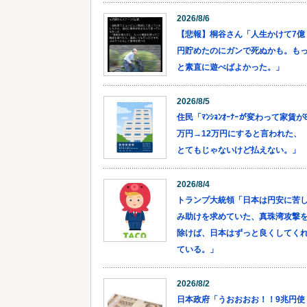
2026/8/6
【悲報】桐谷さん「人生かけて7億
円貯めたのにガンで死ぬかも。も
と素直に遊べばよかった。」
2026/8/5
住民「ﾏﾝｼｮﾝｵｰﾅｰが変わって家賃が
万円→12万円にすると言われた、
とてもじゃないけど払えない。」
2026/8/4
トランプ大統領「日本は円安に苦
み助けを求めていた、真珠湾攻撃
除けば、日本はずっと良くしてく
ている。」
2026/8/2
日本政府「うおおおお！！9兆円使