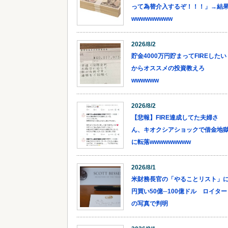
って為替介入するぞ！！！」→結
wwwwwwwww
2026/8/2
貯金4000万円貯まってFIREしたい
からオススメの投資教えろ
wwwwww
2026/8/2
【悲報】FIRE達成してた夫婦さ
ん、キオクシアショックで借金地
に転落wwwwwwwww
2026/8/1
米財務長官の「やることリスト」
円買い50億─100億ドル ロイター
の写真で判明