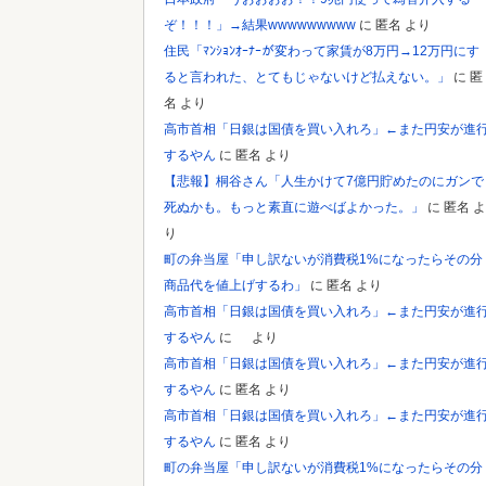
ぞ！！！」→結果wwwwwwwww
に
匿名
より
住民「ﾏﾝｼｮﾝｵｰﾅｰが変わって家賃が8万円→12万円にす
ると言われた、とてもじゃないけど払えない。」
に
匿
名
より
高市首相「日銀は国債を買い入れろ」←また円安が進
するやん
に
匿名
より
【悲報】桐谷さん「人生かけて7億円貯めたのにガンで
死ぬかも。もっと素直に遊べばよかった。」
に
匿名
よ
り
町の弁当屋「申し訳ないが消費税1%になったらその分
商品代を値上げするわ」
に
匿名
より
高市首相「日銀は国債を買い入れろ」←また円安が進
するやん
に
より
高市首相「日銀は国債を買い入れろ」←また円安が進
するやん
に
匿名
より
高市首相「日銀は国債を買い入れろ」←また円安が進
するやん
に
匿名
より
町の弁当屋「申し訳ないが消費税1%になったらその分