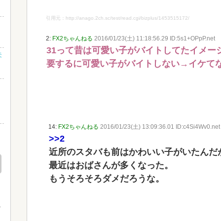
引用元：http://anago.2ch.sc/test/read.cgi/bizplus/1453515172/
？
2:
FX2ちゃんねる
2016/01/23(土) 11:18:56.29 ID:5s1+OPpP.net
31って昔は可愛い子がバイトしてたイメー
未
要するに可愛い子がバイトしない→イケて
さ
し
14:
FX2ちゃんねる
2016/01/23(土) 13:09:36.01 ID:c4Si4Wv0.net
』
>>2
近所のスタバも前はかわいい子がいたんだ
最近はおばさんが多くなった。
もうそろそろダメだろうな。