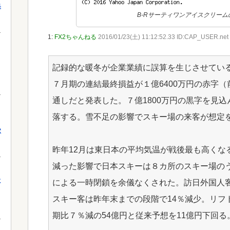
果
B-Rサーティワンアイスクリー
1:
FX2ちゃんねる
2016/01/23(土) 11:12:52.33 ID:CAP_USER.net
記録的な暖冬が企業業績に誤算を生じさせている。
７月期の連結最終損益が１億6400万円の赤字（
通しだと発表した。７億1800万円の黒字を見
落する。雪不足の影響でスキー場の来客が想定
獄
昨年12月は東日本の平均気温が戦後最も高くな
減った影響で日本スキーは８カ所のスキー場の
に
による一時閉鎖を余儀なくされた。訪日外国人
スキー客は昨年末までの段階で14％減少。リフ
期比７％減の54億円と従来予想を11億円下回る