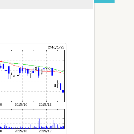
red by livedoor 相互RSS