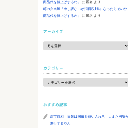
商品代を値上げするわ」
に
匿名
より
町の弁当屋「申し訳ないが消費税1%になったらその分
商品代を値上げするわ」
に
匿名
より
アーカイブ
ア
ー
カ
イ
ブ
カテゴリー
カ
テ
ゴ
リ
ー
おすすめ記事
高市首相「日銀は国債を買い入れろ」←また円安
進行するやん