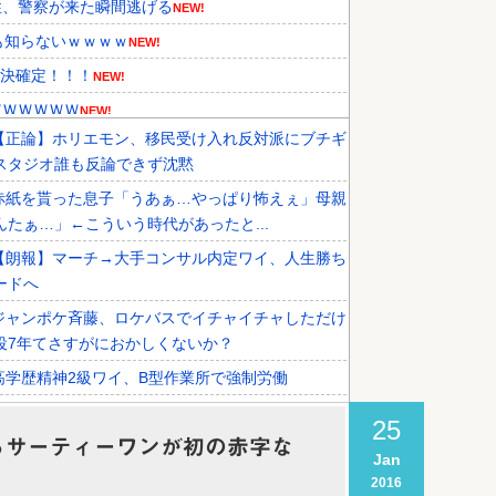
性、警察が来た瞬間逃げる
NEW!
も知らないｗｗｗｗ
NEW!
判決確定！！！
NEW!
ＷＷＷＷＷＷ
NEW!
【正論】ホリエモン、移民受け入れ反対派にブチギ
メディアが『時効の壁を越えてIO...
スタジオ誰も反論できず沈黙
、オリンピック予選の記録削除を要...
赤紙を貰った息子「うあぁ…やっぱり怖えぇ」母親
外国人審判接待を報道！」→「信頼...
んたぁ…」←こういう時代があったと...
【朗報】マーチ→大手コンサル内定ワイ、人生勝ち
ードへ
ジャンポケ斉藤、ロケバスでイチャイチャしただけ
役7年てさすがにおかしくないか？
高学歴精神2級ワイ、B型作業所で強制労働
【徹底討論】ワイ(48)無職はこのまま逃げ切れるの
25
らサーティーワンが初の赤字な
Jan
税務署員1億円超脱税疑い 詐取金で競艇か、国税
2016