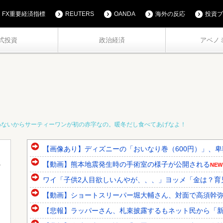
FX重要経済指標
REUTERS
OANDA
海外の反応
投資ブ
式投資
政治経済
アベノ
わないからサーティーワンが初の赤字なの。暖冬だし食べてあげなよ！
【画像あり】ディズニーの「おいなり巻（600円）」、
【動画】熊本地震発生時の手術室の様子が公開される
NEW
ワイ「子供2人目欲しいんやが、、、」ヨッメ「金は？育
【動画】ショートスリーパー堀大輔さん、対面で高須幹弥氏
【悲報】ラッパーさん、札束披露するもネット民から「新社