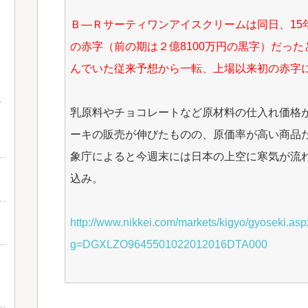
Ｂ―Ｒサーティワンアイスクリームは同日、15年
の赤字（前の期は２億8100万円の黒字）だった
んでいた従来予想から一転、上場以来初の赤字
乳原料やチョコレートなど原材料の仕入れ価格
と
ーキの販売が伸びたものの、原価率が高い商品
象庁によると今週末には日本の上空に寒気が流
込み。
http://www.nikkei.com/markets/kigyo/gyoseki.as
g=DGXLZO9645501022012016DTA000