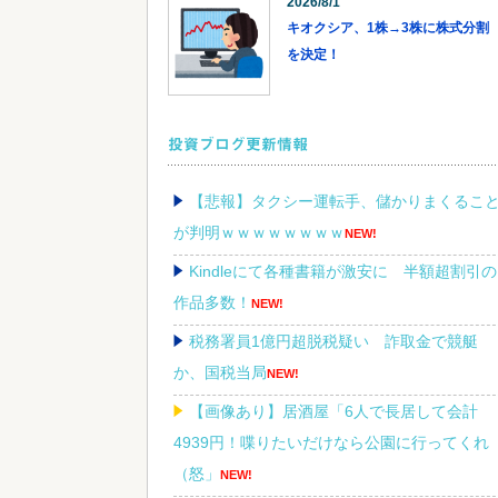
2026/8/1
キオクシア、1株→3株に株式分割
を決定！
投資ブログ更新情報
【悲報】タクシー運転手、儲かりまくるこ
が判明ｗｗｗｗｗｗｗｗ
NEW!
Kindleにて各種書籍が激安に 半額超割引の
作品多数！
NEW!
税務署員1億円超脱税疑い 詐取金で競艇
か、国税当局
NEW!
【画像あり】居酒屋「6人で長居して会計
4939円！喋りたいだけなら公園に行ってくれ
（怒」
NEW!