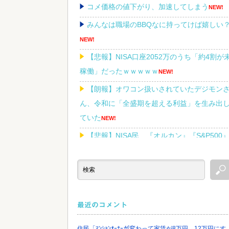
コメ価格の値下がり、加速してしまう
NEW!
みんなは職場のBBQなに持ってけば嬉しい
NEW!
【悲報】NISA口座2052万のうち「約4割が
稼働」だったｗｗｗｗｗ
NEW!
【朗報】オワコン扱いされていたデジモン
ん、令和に「全盛期を超える利益」を生み出
ていた
NEW!
【悲報】NISA民、『オルカン』『S&P500
『NASDAQ100』しか買わない
NEW!
Powered by livedoor 相互RSS
最近のコメント
住民「ﾏﾝｼｮﾝｵｰﾅｰが変わって家賃が8万円→12万円にす