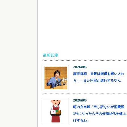
最新記事
2026/8/6
高市首相「日銀は国債を買い入れ
ろ」←また円安が進行するやん
2026/8/6
町の弁当屋「申し訳ないが消費税
1%になったらその分商品代を値上
げするわ」