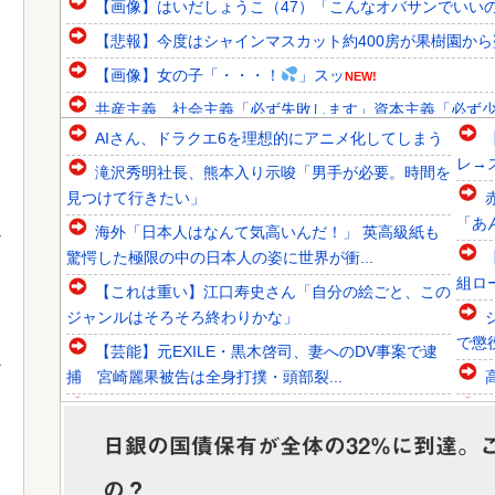
【画像】はいだしょうこ（47）「こんなオバサンでいい
【悲報】今度はシャインマスカット約400房が果樹園から盗
【画像】女の子「・・・！
」スッ
NEW!
共産主義、社会主義「必ず失敗します」資本主義「必ず
AIさん、ドラクエ6を理想的にアニメ化してしまう
韓国人「韓国代表がロンドン五輪銅メダル剥奪の危機！海外
レ→
滝沢秀明社長、熊本入り示唆「男手が必要。時間を
韓国人「韓国に10年間の出場権剥奪や過去ワールドカップ
見つけて行きたい」
韓国人「東南アジア各国が韓国サッカー協会による日本人や
「あ
海外「日本人はなんて気高いんだ！」 英高級紙も
驚愕した極限の中の日本人の姿に世界が衝...
組ロ
【これは重い】江口寿史さん「自分の絵ごと、この
ジャンルはそろそろ終わりかな」
Powered by livedoor 相互RSS
で懲
【芸能】元EXILE・黒木啓司、妻へのDV事案で逮
捕 宮崎麗果被告は全身打撲・頭部裂...
Google、Geminiが大赤字、「史上初のマイナスキ
ャッシュフロー」に陥る
か
日銀の国債保有が全体の32%に到達。
【悲報】円安容認派「円安は輸出が伸びで日本経済
の？