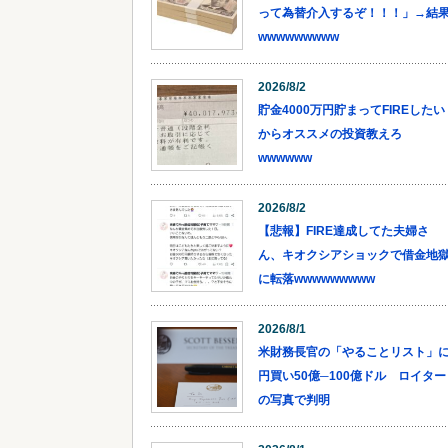
って為替介入するぞ！！！」→結
wwwwwwwww
2026/8/2
貯金4000万円貯まってFIREしたい
からオススメの投資教えろ
wwwwww
2026/8/2
【悲報】FIRE達成してた夫婦さ
ん、キオクシアショックで借金地
に転落wwwwwwwww
2026/8/1
米財務長官の「やることリスト」
円買い50億─100億ドル ロイター
の写真で判明