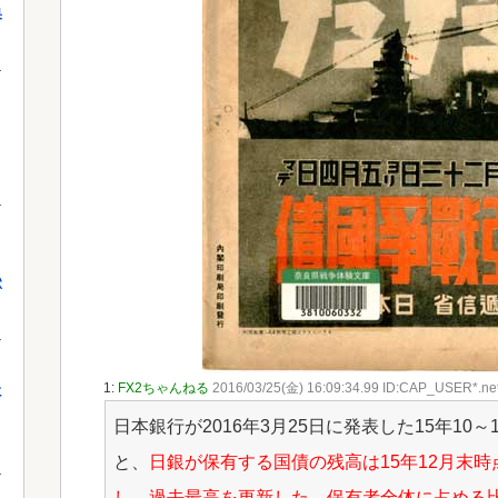
果
獄
1:
FX2ちゃんねる
2016/03/25(金) 16:09:34.99 ID:CAP_USER*.ne
に
日本銀行が2016年3月25日に発表した15年1
と、
日銀が保有する国債の残高は15年12月末時点
し、過去最高を更新した。保有者全体に占める比率