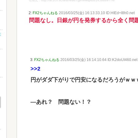
引用元：http://ai.2ch.sc/test/read.cgi/newsplus/1458889774/
2:
FX2ちゃんねる
2016/03/25(金) 16:13:33.10 ID:HIEd+I8h0.net
？
問題なし。日銀が円を発券するから全く問
未
さ
3:
FX2ちゃんねる
2016/03/25(金) 16:14:10.64 ID:K2doUI460.net
し
>>2
円がダダ下がりで円安になるだろうがｗｗ
』
―あれ？ 問題ない！？