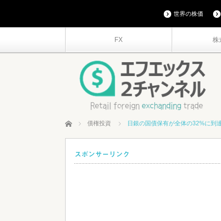
世界の株価
FX
株
ホーム
債権投資
日銀の国債保有が全体の32%に到
スポンサーリンク