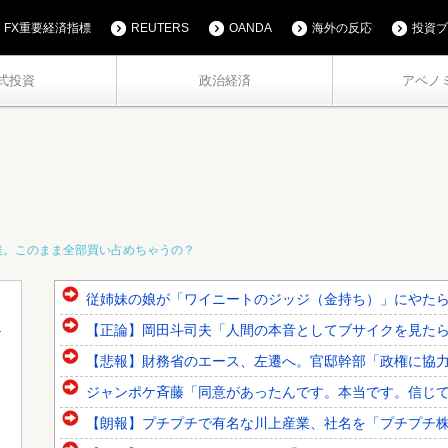
FX重要経済指標
REUTERS
OANDA
海外の反応
投資ブ
式投資
政治経済
アベノ
達。このまま全部買い占めちゃうの？
従姉妹の娘が「ワイニートのジッジ（金持ち）」にやた
【正論】岡田斗司夫「人間の本音としてブサイクを見たら不
【悲報】財務省のエース、左遷へ。官邸幹部「政権に協
ジャンポケ斉藤「同意があったんです。本当です。信じて下
【朗報】プチプチで有名な川上産業、社名を「プチプチ