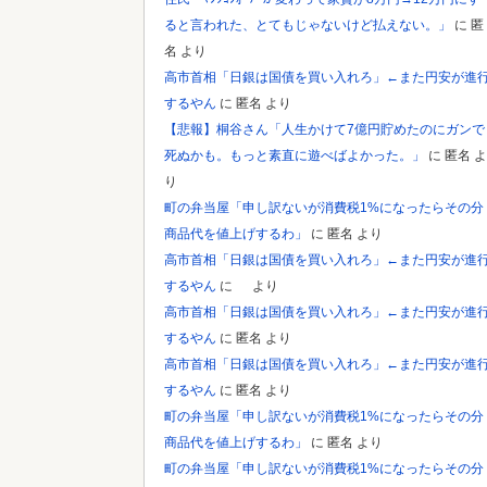
ると言われた、とてもじゃないけど払えない。」
に
匿
名
より
高市首相「日銀は国債を買い入れろ」←また円安が進
するやん
に
匿名
より
【悲報】桐谷さん「人生かけて7億円貯めたのにガンで
死ぬかも。もっと素直に遊べばよかった。」
に
匿名
よ
り
町の弁当屋「申し訳ないが消費税1%になったらその分
商品代を値上げするわ」
に
匿名
より
高市首相「日銀は国債を買い入れろ」←また円安が進
するやん
に
より
高市首相「日銀は国債を買い入れろ」←また円安が進
するやん
に
匿名
より
高市首相「日銀は国債を買い入れろ」←また円安が進
するやん
に
匿名
より
町の弁当屋「申し訳ないが消費税1%になったらその分
商品代を値上げするわ」
に
匿名
より
町の弁当屋「申し訳ないが消費税1%になったらその分