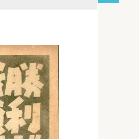
red by livedoor 相互RSS