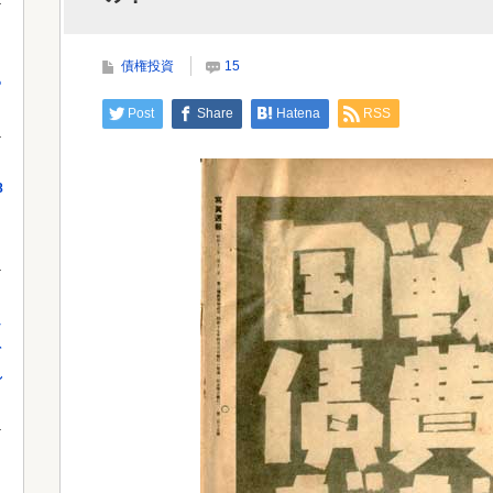
ホクホク！」⇒ 世界に売る物が無さすぎ...
当局
債権投資
15
っ
Powered by livedoor 相互RSS
Powe
Post
Share
Hatena
RSS
8
し
を
れ