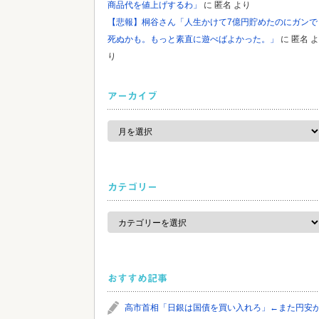
商品代を値上げするわ」
に
匿名
より
【悲報】桐谷さん「人生かけて7億円貯めたのにガンで
死ぬかも。もっと素直に遊べばよかった。」
に
匿名
よ
り
アーカイブ
ア
ー
カ
イ
ブ
カテゴリー
カ
テ
ゴ
リ
ー
おすすめ記事
高市首相「日銀は国債を買い入れろ」←また円安