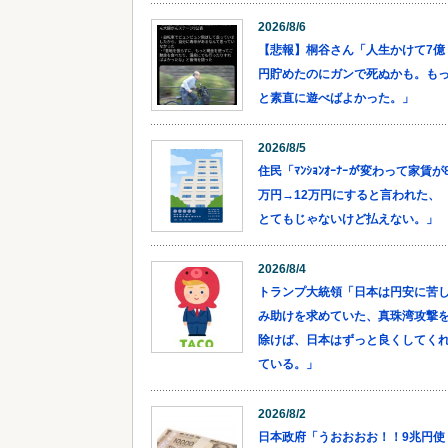
2026/8/6
【悲報】桐谷さん「人生かけて7億
円貯めたのにガンで死ぬかも。も
と素直に遊べばよかった。」
2026/8/5
住民「ﾏﾝｼｮﾝｵｰﾅｰが変わって家賃が
万円→12万円にすると言われた、
とてもじゃないけど払えない。」
2026/8/4
トランプ大統領「日本は円安に苦
み助けを求めていた、真珠湾攻撃
除けば、日本はずっと良くしてく
ている。」
2026/8/2
日本政府「うおおおお！！9兆円使