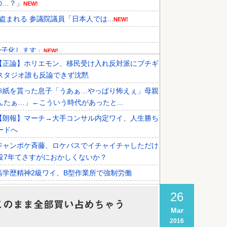
の…？」
NEW!
まれる 参議院議員「日本人では...
NEW!
少子化します」
NEW!
【正論】ホリエモン、移民受け入れ反対派にブチギ
メディアが『時効の壁を越えてIO...
NEW!
スタジオ誰も反論できず沈黙
、オリンピック予選の記録削除を要...
赤紙を貰った息子「うあぁ…やっぱり怖えぇ」母親
外国人審判接待を報道！」→「信頼...
んたぁ…」←こういう時代があったと...
【朗報】マーチ→大手コンサル内定ワイ、人生勝ち
ードへ
ジャンポケ斉藤、ロケバスでイチャイチャしただけ
役7年てさすがにおかしくないか？
高学歴精神2級ワイ、B型作業所で強制労働
【徹底討論】ワイ(48)無職はこのまま逃げ切れるの
26
このまま全部買い占めちゃう
Mar
税務署員1億円超脱税疑い 詐取金で競艇か、国税
2016