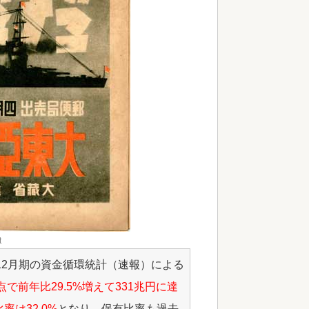
t
0～12月期の資金循環統計（速報）による
で前年比29.5%増えて331兆円に達
は32.0%
となり、保有比率も過去