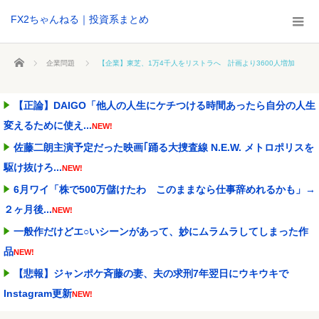
FX2ちゃんねる｜投資系まとめ
ホーム
企業問題
【企業】東芝、1万4千人をリストラへ 計画より3600人増加
【正論】DAIGO「他人の人生にケチつける時間あったら自分の人生
変えるために使え...
NEW!
佐藤二朗主演予定だった映画｢踊る大捜査線 N.E.W. メトロポリスを
駆け抜けろ...
NEW!
6月ワイ「株で500万儲けたわ このままなら仕事辞めれるかも」→
２ヶ月後...
NEW!
一般作だけどエ○いシーンがあって、妙にムラムラしてしまった作
品
NEW!
【悲報】ジャンポケ斉藤の妻、夫の求刑7年翌日にウキウキで
Instagram更新
NEW!
【悲報】米農家「もう無理です…」過去最大の在庫を抱える状態で