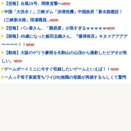
【悲報】台風15号、関東直撃へ
NEW!
中国「大洪水！」三峡ダム「決壊危機」中国政府「新水路建設！
（三峡新水路」現場職員...
NEW!
【悲報】パン屋さん、「難易度」が高すぎるｗｗｗｗｗ
NEW!
【朗報】45歳になった飯田圭織さん、『爆弾発言』キタァアアアア
ーーーー！！
NEW!
【動画】大阪のゲリラ豪雨を生駒山の山頂から撮影したビデオが美
しい。
NEW!
ゲームボーイミニに今すぐ収録したいゲームといえば！！
NEW!
一人っ子母子家庭育ちワイ(26)無職の母親が再婚するらしくて驚愕
NEW!
PUSHボタンが激熱だった頃のパチスロに戻りてぇよな…
NEW!
Powered by livedoor 相互RSS