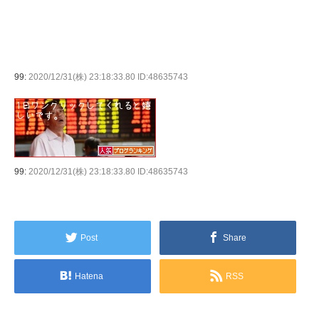
99:
2020/12/31(株) 23:18:33.80 ID:48635743
99:
2020/12/31(株) 23:18:33.80 ID:48635743
Post
Share
Hatena
RSS