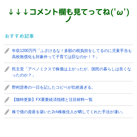
↓
↓
↓
コメント欄も見てってね('ω')
ノ
おすすめ記事
年収1200万円「ふざけるな！多額の税負担をしてるのに児童手当も
高校無償化も対象外って子育ては罰なのか！？」
民主党「アベノミクスで株価は上がったが、国民の暮らしは良くな
ったのか？」
野村證券の一日を記したコピペが壮絶過ぎる。
【随時更新】FX重要経済指標と注目材料一覧
株で億の資産を築いた2ch株板住人が晒してくれた手法が凄い。