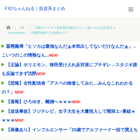
FX2ちゃんねる｜投資系まとめ
ホーム
FX
日銀のマイナス金利貸出検討をスッパ抜いたのは日高さん
（bloomberg）。日銀関係者とお友達なの？
冨樫義博「ヒソカは最強なんだぁ本気出してないだけなんだぁ」←
こいつのこの情熱なん...
NEW!
【正論】ホリエモン、移民受け入れ反対派にブチギレ→スタジオ誰
も反論できず沈黙
NEW!
【悲報】女性配信者「アスペの検査してみた…みんなこれわかる
の？」
NEW!
【速報】ひろゆき、離婚へｗｗｗ
NEW!
【放送事故】フジテレビ、女子大生を大量投入して闇深エ○番組ｗ
ｗｗｗ
NEW!
【画像あり】インフルエンサー「20歳でアルファード一括で買えち
ゃう私って素敵」
NEW!