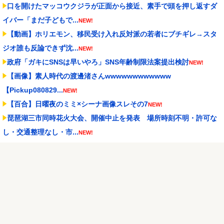
口を開けたマッコウクジラが正面から接近、素手で頭を押し返すダ
イバー「まだ子どもで...
NEW!
【動画】ホリエモン、移民受け入れ反対派の若者にブチギレ→スタ
ジオ誰も反論できず沈...
NEW!
政府「ガキにSNSは早いやろ」SNS年齢制限法案提出検討
NEW!
【画像】素人時代の渡邊渚さんwwwwwwwwwwww
【Pickup080829...
NEW!
【百合】日曜夜のミミ×シーナ画像スレその7
NEW!
琵琶湖三市同時花火大会、開催中止を発表 場所時刻不明・許可な
し・交通整理なし・市...
NEW!
日本生命カップ 日本65-67モンゴル ハーパーは猛DFから15得
点、しかしラス...
NEW!
【阪神スタメン】2(遊)元山 7(二)高寺 vs中日 2026/08/09
NEW!
Powered by livedoor 相互RSS