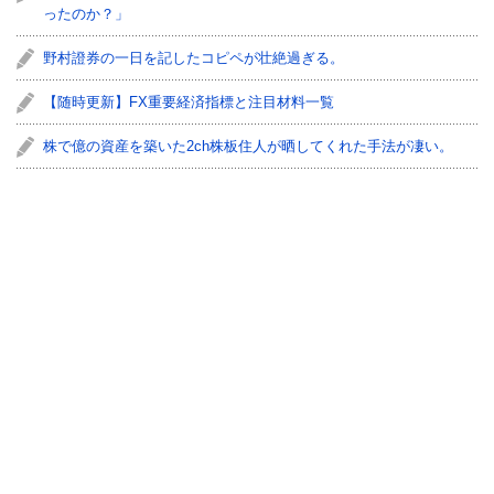
ったのか？」
野村證券の一日を記したコピペが壮絶過ぎる。
【随時更新】FX重要経済指標と注目材料一覧
株で億の資産を築いた2ch株板住人が晒してくれた手法が凄い。