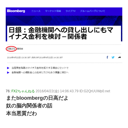
76:
FX2ちゃんねる
2016/04/22(金) 14:06:43.79 ID:G2QrUUWp0.net
またbloombergの日高だよ
奴の脳内関係者の話
本当悪質だわ