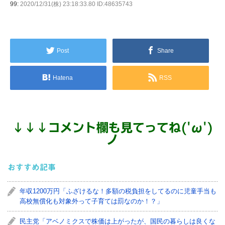
99:
2020/12/31(株) 23:18:33.80 ID:48635743
Post
Share
Hatena
RSS
↓
↓
↓
コメント欄も見てってね('ω')
ノ
おすすめ記事
年収1200万円「ふざけるな！多額の税負担をしてるのに児童手当も
高校無償化も対象外って子育ては罰なのか！？」
民主党「アベノミクスで株価は上がったが、国民の暮らしは良くな