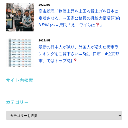
2026/8/8
高市総理「物価上昇を上回る賃上げを日本に
定着させる」→国家公務員の月給大幅増額(約
3.5%⤴)へ→庶民「え、ワイらは
」
2026/8/8
最新の日本人が減り、外国人が増えた街市ラ
ンキングをご覧下さい→5位川口市、4位京都
市、ではトップ3は
サイト内検索
カテゴリー
カ
テ
ゴ
リ
ー