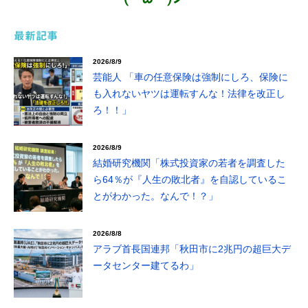
最新記事
2026/8/9
芸能人 「車の任意保険は強制にしろ、保険に
も入れないヤツは運転すんな！法律を改正し
ろ！！」
2026/8/9
結婚研究機関「株式投資家の若者を調査した
ら64％が『人生の敗北者』を自認しているこ
とがわかった。なんで！？」
2026/8/8
アラブ首長国連邦「秋田市に2兆円の超巨大デ
ータセンター建てるわ」