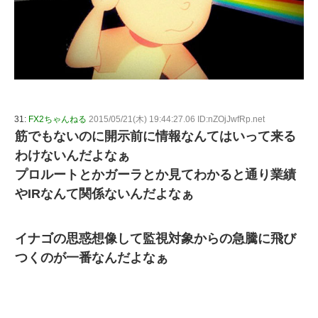
31:
FX2ちゃんねる
2015/05/21(木) 19:44:27.06 ID:nZOjJwfRp.net
筋でもないのに開示前に情報なんてはいって来る
わけないんだよなぁ
プロルートとかガーラとか見てわかると通り業績
やIRなんて関係ないんだよなぁ
イナゴの思惑想像して監視対象からの急騰に飛び
つくのが一番なんだよなぁ