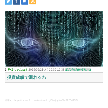
1:
FX2ちゃんねる
2015/05/21(木) 19:39:12.38
ID:XrMMzHySM.net
投資成績で測れるわ
引用元：http://tomcat.2ch.sc/test/read.cgi/livejupiter/1432204752/