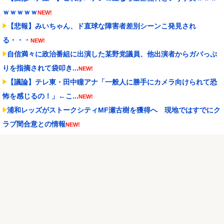
ｗｗｗｗｗ
NEW!
【悲報】みいちゃん、ド直球な障害者差別シーンこ発見され
る・・・
NEW!
自信満々に政治番組に出演した某野党議員、他出演者からガバっぷ
りを指摘されて袋叩き...
NEW!
【議論】テレ東・田中瞳アナ「一般人に勝手にカメラ向けられて恐
怖を感じるの！」←こ...
NEW!
浦和レッズがストークシティMF瀬古樹を獲得へ 現地ではすでにク
ラブ間合意との情報
NEW!
アクセルワールド パチンコ｜初打ち評価＆感想、Twitter報告まとめ
NEW!
【朗報】Forbes「初代Nintendo Switch、PS2の記録更新に王
手...
NEW!
【酷暑】今年の暑さピーク終了か？今週から気温も「30℃未満」が
続出になるかも
NEW!