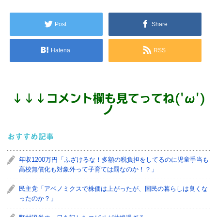
Post
Share
Hatena
RSS
↓
↓
↓
コメント欄も見てってね('ω')
ノ
おすすめ記事
年収1200万円「ふざけるな！多額の税負担をしてるのに児童手当も
高校無償化も対象外って子育ては罰なのか！？」
民主党「アベノミクスで株価は上がったが、国民の暮らしは良くな
ったのか？」