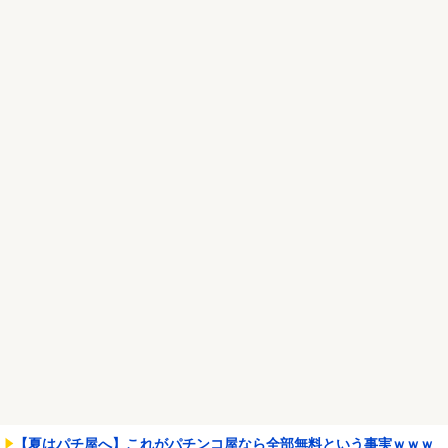
NEW!
【画像】双子、同時にセクシービデオにデビューｗｗｗｗｗ
NEW!
Powered by livedoor 相互RSS
【夏はパチ屋へ】これがパチンコ屋なら全部無料という事実ｗｗｗ