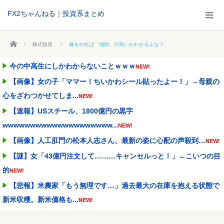
FX2ちゃんねる｜投資系まとめ
ホーム
株式投資
株をやれば「地頭」が良いかわかるよな？
今の中高生にしかわからないことｗｗｗ
NEW!
【画像】女の子「ママー！ちいかわシール貼ったよー！」→母親の
心をざわつかせてしま...
NEW!
【速報】USスチール、1800億円の黒字
wwwwwwwwwwwwwwwwwwww...
NEW!
【画像】人工肛門の松本人志さん、最新の姿に心配の声殺到…
NEW!
【謎】女「43億円注文して………キャンセルっと！」←こいつの目
的
NEW!
【悲報】米農家「もう無理です…」過去最大の在庫を抱える状態で
新米収穫。新米価格も...
NEW!
【画像あり】お前らはこの「ハンバーグ定食」にいくら払える？