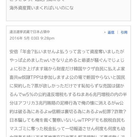
海外資産買いまくればいいのにな
違法選挙武蔵で日本占領中
返信
引用
2016年 5月 03日 9:28pm
安倍「年金?払いませんよ払うって言って資産奪いましたが
やっぱ止めましたwいきなり止めると爺婆が騒ぐんでじょじ
ょに引き上げます端から財産だけ韓国ヤクザ自民に払えよ家
畜共w奴隷TPPは参加しますよ公の場で断固やらないと国民
に契約した?票が欲しかっただけです恥知らずな売国は儲か
るんでw5%の公約違反増税もするねまあ6兆円増税の内の半
分はアフリカ3兆円賄賂の泥棒行為で俺の懐に消えるがw公
約は破る為にあるよw信頼は裏切る為にあるよw犯罪?詐欺?
日本騙しても俺を裁く警察いないしwTPPデモも脱税自民も
マスゴミに奪った税金払って一切報道させん何度も何度も幼