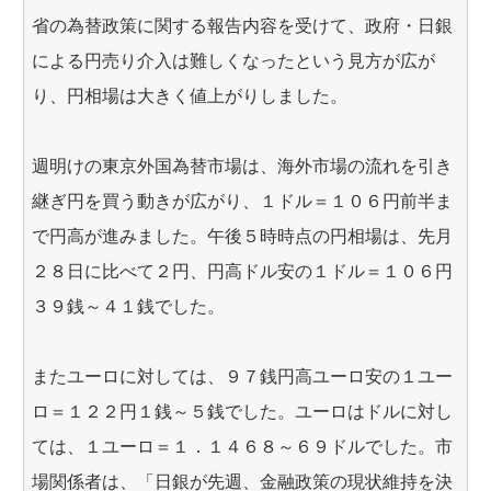
省の為替政策に関する報告内容を受けて、政府・日銀
による円売り介入は難しくなったという見方が広が
り、円相場は大きく値上がりしました。
週明けの東京外国為替市場は、海外市場の流れを引き
継ぎ円を買う動きが広がり、１ドル＝１０６円前半ま
で円高が進みました。午後５時時点の円相場は、先月
２８日に比べて２円、円高ドル安の１ドル＝１０６円
３９銭～４１銭でした。
またユーロに対しては、９７銭円高ユーロ安の１ユー
ロ＝１２２円１銭～５銭でした。ユーロはドルに対し
ては、１ユーロ＝１．１４６８～６９ドルでした。市
場関係者は、「日銀が先週、金融政策の現状維持を決