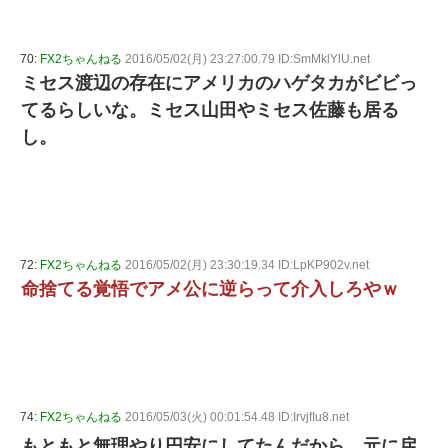
70:
FX2ちゃんねる
2016/05/02(月) 23:27:00.79 ID:SmMklYlU.net
ミセス渡辺の存在にアメリカのハゲタカがビビっ
てるらしいな。ミセス山田やミセス佐藤も居る
し。
72:
FX2ちゃんねる
2016/05/02(月) 23:30:19.34 ID:LpKP902v.net
命捨てる覚悟でアメ公に逆らって介入しろやｗ
74:
FX2ちゃんねる
2016/05/03(火) 00:01:54.48 ID:IrvjfIu8.net
もともと無理やり円安にしてたんだから、元に戻