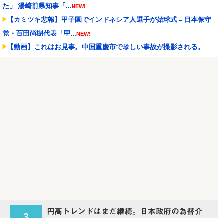
た」 湯崎前県知事「...
NEW!
【カミツキ悲報】甲子園でインドネシア人選手が始球式→日本保守
党・百田尚樹代表「甲...
NEW!
【動画】これはお見事。中国重慶市で珍しい事故が撮影される。
NEW!
【にじさんじ】Cellmates、NG行動回避ゲーム！フリが露骨すぎる
NEW!
昔のスロット動画見てたらケロット柄が2回出たのにハズレてた…流
石にヤバすぎじゃね...
NEW!
Powered by livedoor 相互RSS
円高トレンドはまだ継続。日本政府の為替介
3