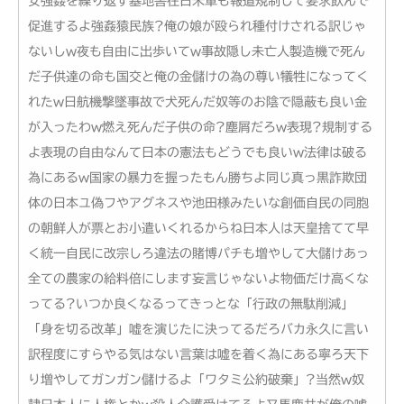
女強姦を繰り返す基地害在日米軍も報道規制して要求飲んで
促進するよ強姦猿民族?俺の娘が殴られ種付けされる訳じゃ
ないしw夜も自由に出歩いてw事故隠し未亡人製造機で死ん
だ子供達の命も国交と俺の金儲けの為の尊い犠牲になってく
れたw日航機撃墜事故で犬死んだ奴等のお陰で隠蔽も良い金
が入ったわw燃え死んだ子供の命?塵屑だろw表現?規制する
よ表現の自由なんて日本の憲法もどうでも良いw法律は破る
為にあるw国家の暴力を握ったもん勝ちよ同じ真っ黒詐欺団
体の日本ユ偽フやアグネスや池田様みたいな創価自民の同胞
の朝鮮人が票とお小遣いくれるからね日本人は天皇捨てて早
く統一自民に改宗しろ違法の賭博パチも増やして大儲けあっ
全ての農家の給料倍にします妄言じゃないよ物価だけ高くな
ってる?いつか良くなるってきっとな「行政の無駄削減」
「身を切る改革」嘘を演じたに決ってるだろバカ永久に言い
訳程度にすらやる気はない言葉は嘘を着く為にある寧ろ天下
り増やしてガンガン儲けるよ「ワタミ公約破棄」?当然w奴