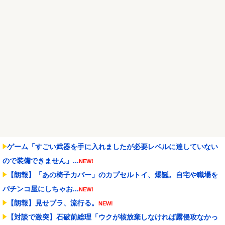
の仕事は？キャリアは...
NEW!
ジャンポケ斉藤「同意があったんです。本当です。信じて下さい」
←何でこの主張が通ら...
NEW!
【朗報】プチプチで有名な川上産業、社名を「プチプチ株式会社」
に変更ｗｗｗｗｗ
NEW!
Powered by livedoor 相互RSS
ゲーム「すごい武器を手に入れましたが必要レベルに達していない
ので装備できません」...
NEW!
【朗報】「あの椅子カバー」のカプセルトイ、爆誕。自宅や職場を
パチンコ屋にしちゃお...
NEW!
【朗報】見せブラ、流行る。
NEW!
【対談で激突】石破前総理「ウクが核放棄しなければ露侵攻なかっ