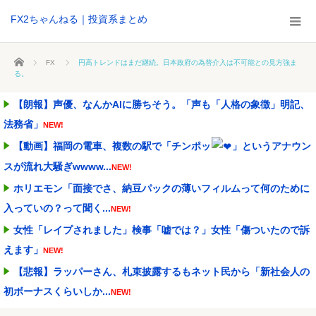
FX2ちゃんねる｜投資系まとめ
ホーム
FX
円高トレンドはまだ継続。日本政府の為替介入は不可能との見方強ま
る。
【朗報】声優、なんかAIに勝ちそう。「声も「人格の象徴」明記、
法務省」
NEW!
【動画】福岡の電車、複数の駅で「チンポッ
」というアナウン
スが流れ大騒ぎwwww...
NEW!
ホリエモン「面接でさ、納豆パックの薄いフィルムって何のために
入っていの？って聞く...
NEW!
女性「レイプされました」検事「嘘では？」女性「傷ついたので訴
えます」
NEW!
【悲報】ラッパーさん、札束披露するもネット民から「新社会人の
初ボーナスくらいしか...
NEW!
ワイ「子供2人目欲しいんやが、、、」ヨッメ「金は？育児は？私