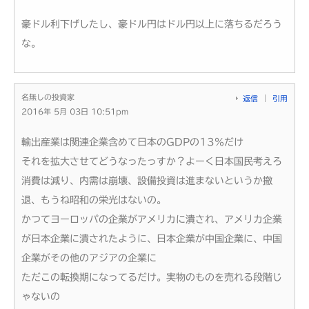
豪ドル利下げしたし、豪ドル円はドル円以上に落ちるだろう
な。
名無しの投資家
返信
引用
2016年 5月 03日 10:51pm
輸出産業は関連企業含めて日本のGDPの13％だけ
それを拡大させてどうなったっすか？よーく日本国民考えろ
消費は減り、内需は崩壊、設備投資は進まないというか撤
退、もうね昭和の栄光はないの。
かつてヨーロッパの企業がアメリカに潰され、アメリカ企業
が日本企業に潰されたように、日本企業が中国企業に、中国
企業がその他のアジアの企業に
ただこの転換期になってるだけ。実物のものを売れる段階じ
ゃないの