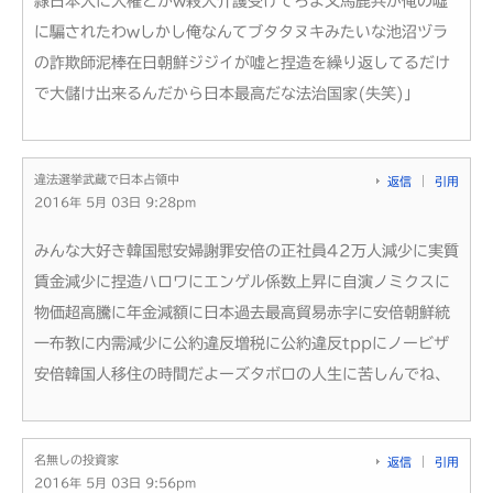
隷日本人に人権とかw殺人介護受けてろよ又馬鹿共が俺の嘘
に騙されたわwしかし俺なんてブタタヌキみたいな池沼ヅラ
の詐欺師泥棒在日朝鮮ジジイが嘘と捏造を繰り返してるだけ
で大儲け出来るんだから日本最高だな法治国家(失笑)」
違法選挙武蔵で日本占領中
返信
引用
2016年 5月 03日 9:28pm
みんな大好き韓国慰安婦謝罪安倍の正社員42万人減少に実質
賃金減少に捏造ハロワにエンゲル係数上昇に自演ノミクスに
物価超高騰に年金減額に日本過去最高貿易赤字に安倍朝鮮統
一布教に内需減少に公約違反増税に公約違反tppにノービザ
安倍韓国人移住の時間だよーズタボロの人生に苦しんでね、
名無しの投資家
返信
引用
2016年 5月 03日 9:56pm