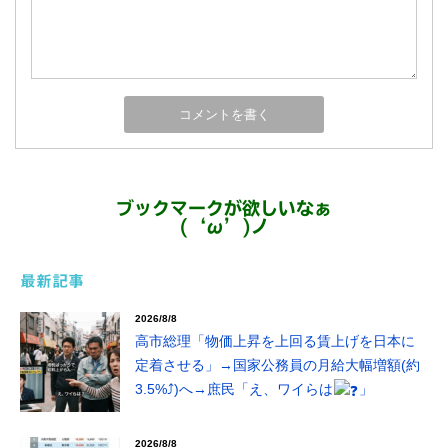
ブックマークが欲しいなぁ
(‘ω’)ノ
最新記事
2026/8/8
高市総理「物価上昇を上回る賃上げを日本に
定着させる」→国家公務員の月給大幅増額(約
3.5%⤴)へ→庶民「え、ワイらは
」
2026/8/8