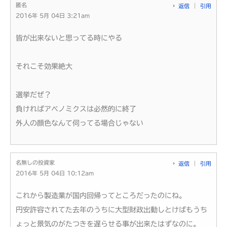
匿名
返信
引用
2016年 5月 04日 3:21am
皆が出来ないと思ってる時にやる
それこそ効果絶大
選挙だぜ？
負ければアベノミクスは必然的に終了
外人の顔色なんて伺ってる場合じゃない
名無しの投資家
返信
引用
2016年 5月 04日 10:12am
これから製造業が国内回帰ってところだったのにね。
円安許容されてた去年のうちに大型財政出動しとけばもうち
ょっと景気のがたつきを遅らせる事が出来たはずなのに。