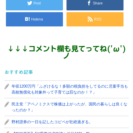
Post
Share
Hatena
RSS
↓
↓
↓
コメント欄も見てってね('ω')
ノ
おすすめ記事
年収1200万円「ふざけるな！多額の税負担をしてるのに児童手当も
高校無償化も対象外って子育ては罰なのか！？」
民主党「アベノミクスで株価は上がったが、国民の暮らしは良くな
ったのか？」
野村證券の一日を記したコピペが壮絶過ぎる。