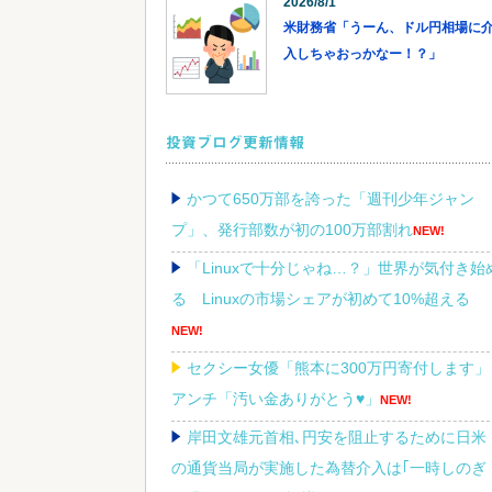
2026/8/1
米財務省「うーん、ドル円相場に
入しちゃおっかなー！？」
投資ブログ更新情報
かつて650万部を誇った「週刊少年ジャン
プ」、発行部数が初の100万部割れ
NEW!
「Linuxで十分じゃね…？」世界が気付き始
る Linuxの市場シェアが初めて10%超える
NEW!
セクシー女優「熊本に300万円寄付します」
アンチ「汚い金ありがとう♥」
NEW!
岸田文雄元首相､円安を阻止するために日米
の通貨当局が実施した為替介入は｢一時しのぎ