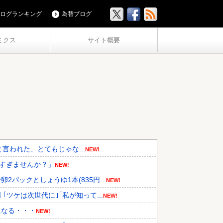
ログランキング
為替ブログ
ミクス
サイト概要
と言われた、とてもじゃな...
NEW!
高すぎませんか？」
NEW!
パックとしょうゆ1本(835円...
NEW!
ツケは次世代に｣｢私が知って...
NEW!
になる・・・
NEW!