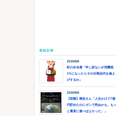
最新記事
2026/8/6
町の弁当屋「申し訳ないが消費税
1%になったらその分商品代を値上
げするわ」
2026/8/6
【悲報】桐谷さん「人生かけて7億
円貯めたのにガンで死ぬかも。も
と素直に遊べばよかった。」