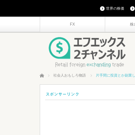
世界の株価
FX
株
ホーム
社会人おもしろ物語
片手間に投資とか副業
スポンサーリンク