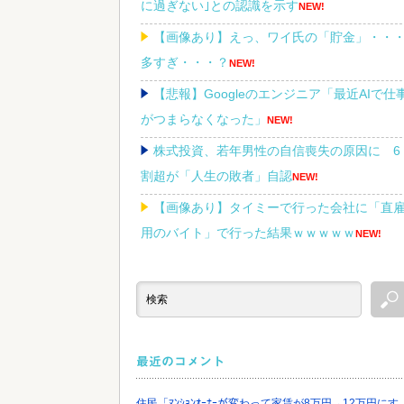
に過ぎない｣との認識を示す
NEW!
【画像あり】えっ、ワイ氏の「貯金」・・
多すぎ・・・？
NEW!
【悲報】Googleのエンジニア「最近AIで仕
がつまらなくなった」
NEW!
株式投資、若年男性の自信喪失の原因に 6
割超が「人生の敗者」自認
NEW!
【画像あり】タイミーで行った会社に「直
用のバイト」で行った結果ｗｗｗｗｗ
NEW!
結婚相談所職員さん、子なし女にド正論を
べてしまう…
NEW!
最近のコメント
Powered by livedoor 相互RSS
住民「ﾏﾝｼｮﾝｵｰﾅｰが変わって家賃が8万円→12万円にす