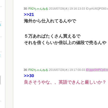
30:
FX2ちゃんねる
2016/07/28(木) 19:16:13.03 ID:pAU6QPO00.
・
>>21
海外から仕入れてるんやで
事
５万あればたくさん買えるで
それを倍くらいか倍以上の値段で売るんや
雇
36:
FX2ちゃんねる
2016/07/28(木) 19:17:00.03
ID:ggx5HPCy0.n
述
>>30
良さそうやな、、英語できんと厳しいか？