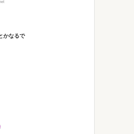
net
とかなるで
t