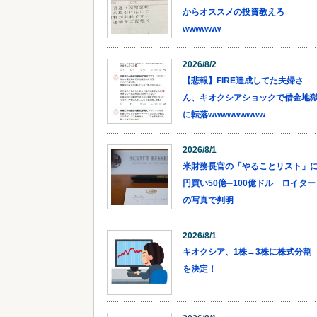
からオススメの投資教えろ
wwwwww
2026/8/2
【悲報】FIRE達成してた夫婦さ
ん、キオクシアショックで借金地
に転落wwwwwwwww
2026/8/1
米財務長官の「やることリスト」
円買い50億─100億ドル ロイター
の写真で判明
2026/8/1
キオクシア、1株→3株に株式分割
を決定！