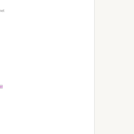
net
et