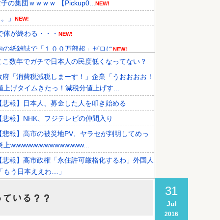
団ｗｗｗｗ 【Pickup0...
NEW!
し。」
NEW!
チで体が終わる・・・
NEW!
内の紙雑誌で「１００万部超」ゼロに
NEW!
ここ数年でガチで日本人の民度低くなってない？
先国家で1位に！」→「日本の手...
NEW!
政府「消費税減税しまーす！」企業「うおおおお！
導入へ！最大1000kmの航...
NEW!
値上げタイムきたっ！減税分値上げす...
ミサイルの実射試験に韓国人が衝撃...
【悲報】日本人、募金した人を叩き始める
【悲報】NHK、フジテレビの仲間入り
【悲報】高市の被災地PV、ヤラセが判明してめっ
上wwwwwwwwwwwwwww...
【悲報】高市政権「永住許可厳格化するわ」外国人
「もう日本ええわ…」
日本、警察の威嚇射撃に怯まないと射殺される恐ろ
31
っている？？
国になる…
Jul
2016