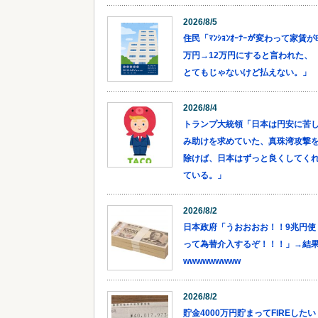
2026/8/5
住民「ﾏﾝｼｮﾝｵｰﾅｰが変わって家賃が
万円→12万円にすると言われた、
とてもじゃないけど払えない。」
2026/8/4
トランプ大統領「日本は円安に苦
み助けを求めていた、真珠湾攻撃
除けば、日本はずっと良くしてく
ている。」
2026/8/2
日本政府「うおおおお！！9兆円使
って為替介入するぞ！！！」→結
wwwwwwwww
2026/8/2
貯金4000万円貯まってFIREしたい