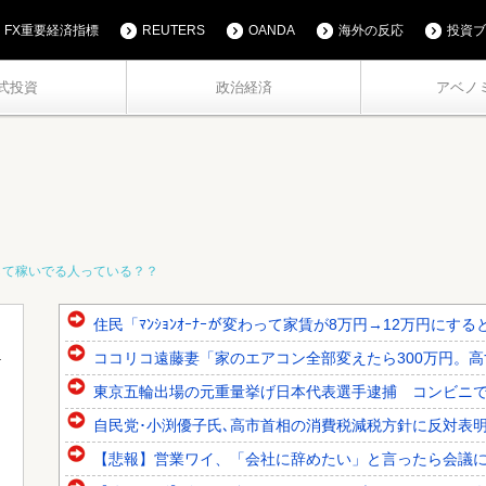
FX重要経済指標
REUTERS
OANDA
海外の反応
投資ブ
式投資
政治経済
アベノ
して稼いでる人っている？？
住民「ﾏﾝｼｮﾝｵｰﾅｰが変わって家賃が8万円→12万円にする
ココリコ遠藤妻「家のエアコン全部変えたら300万円。
東京五輪出場の元重量挙げ日本代表選手逮捕 コンビニで卵2
自民党･小渕優子氏､高市首相の消費税減税方針に反対表明 ｢
【悲報】営業ワイ、「会社に辞めたい」と言ったら会議