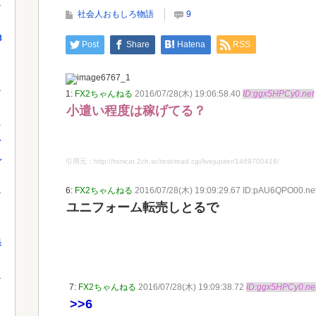
ンバー、突然暴露をしだす 【Picku...
社会人おもしろ物語
9
8
Powe
Post
Share
Hatena
RSS
Powered by livedoor 相互RSS
1:
FX2ちゃんねる
2016/07/28(木) 19:06:58.40
ID:ggx5HPCy0.net
小遣い程度は稼げてる？
し
を
れ
引用元：http://tomcat.2ch.sc/test/read.cgi/livejupiter/1469700418/
6:
FX2ちゃんねる
2016/07/28(木) 19:09:29.67 ID:pAU6QPO00.ne
ユニフォーム転売しとるで
果
7:
FX2ちゃんねる
2016/07/28(木) 19:09:38.72
ID:ggx5HPCy0.ne
>>6