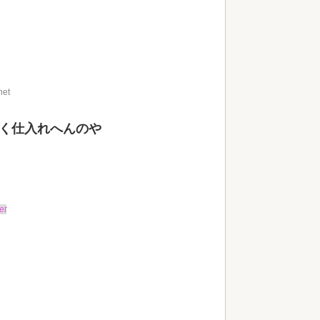
net
安く仕入れへんのや
et