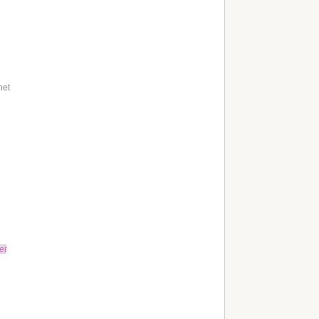
net
et