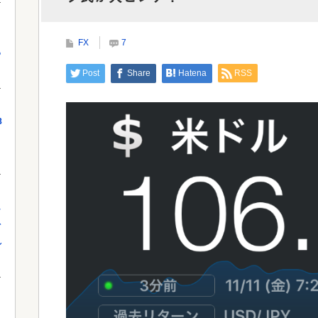
コメ消費減響く・・・
当局
FX
7
っ
Powered by livedoor 相互RSS
Powe
Post
Share
Hatena
RSS
8
し
を
れ