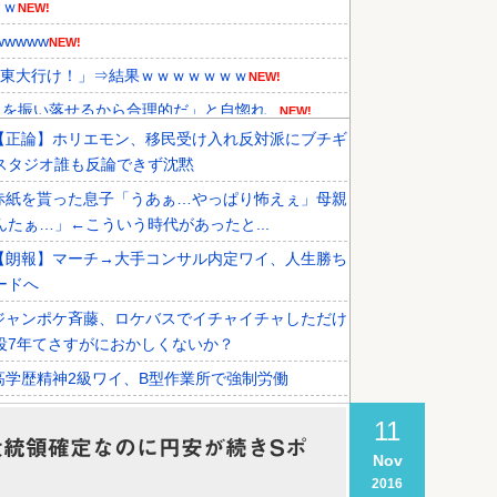
ｗｗ
NEW!
wwww
NEW!
！東大行け！」⇒結果ｗｗｗｗｗｗｗ
NEW!
振い落せるから合理的だ」と自惚れ...
NEW!
【正論】ホリエモン、移民受け入れ反対派にブチギ
メディアが『時効の壁を越えてIO...
NEW!
スタジオ誰も反論できず沈黙
、オリンピック予選の記録削除を要...
NEW!
赤紙を貰った息子「うあぁ…やっぱり怖えぇ」母親
外国人審判接待を報道！」→「信頼...
んたぁ…」←こういう時代があったと...
【朗報】マーチ→大手コンサル内定ワイ、人生勝ち
ードへ
ジャンポケ斉藤、ロケバスでイチャイチャしただけ
役7年てさすがにおかしくないか？
高学歴精神2級ワイ、B型作業所で強制労働
【徹底討論】ワイ(48)無職はこのまま逃げ切れるの
11
大統領確定なのに円安が続きSポ
Nov
税務署員1億円超脱税疑い 詐取金で競艇か、国税
2016