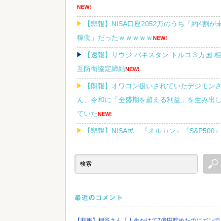
NEW!
【悲報】NISA口座2052万のうち「約4割が
稼働」だったｗｗｗｗｗ
NEW!
【速報】サウジ パキスタン トルコ３カ国 相
互防衛協定締結
NEW!
【朗報】オワコン扱いされていたデジモン
ん、令和に「全盛期を超える利益」を生み出
ていた
NEW!
【悲報】NISA民、『オルカン』『S&P500
『NASDAQ100』しか買わない
NEW!
Powered by livedoor 相互RSS
最近のコメント
【悲報】桐谷さん「人生かけて7億円貯めたのにガンで