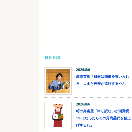
最新記事
2026/8/6
高市首相「日銀は国債を買い入れ
ろ」←また円安が進行するやん
2026/8/6
町の弁当屋「申し訳ないが消費税
1%になったらその分商品代を値上
げするわ」