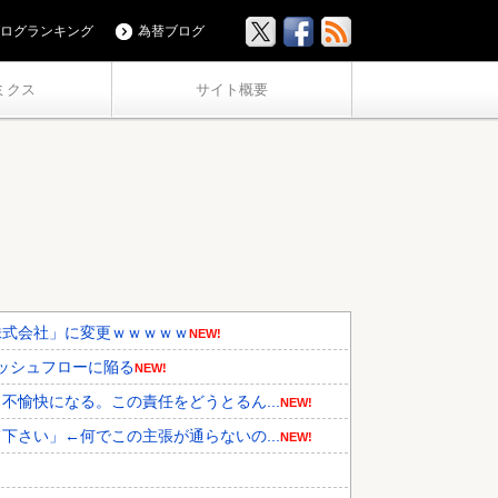
ログランキング
為替ブログ
ミクス
サイト概要
株式会社」に変更ｗｗｗｗｗ
NEW!
キャッシュフローに陥る
NEW!
愉快になる。この責任をどうとるん...
NEW!
さい」←何でこの主張が通らないの...
NEW!