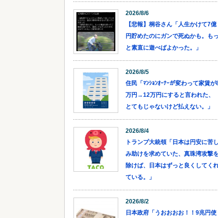
2026/8/6
【悲報】桐谷さん「人生かけて7億
円貯めたのにガンで死ぬかも。も
と素直に遊べばよかった。」
2026/8/5
住民「ﾏﾝｼｮﾝｵｰﾅｰが変わって家賃が
万円→12万円にすると言われた、
とてもじゃないけど払えない。」
2026/8/4
トランプ大統領「日本は円安に苦
み助けを求めていた、真珠湾攻撃
除けば、日本はずっと良くしてく
ている。」
2026/8/2
日本政府「うおおおお！！9兆円使