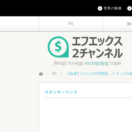
世界の株価
FX
株
ホーム
FX
【為替】1ドル=107円間近。トランプ
スポンサーリンク