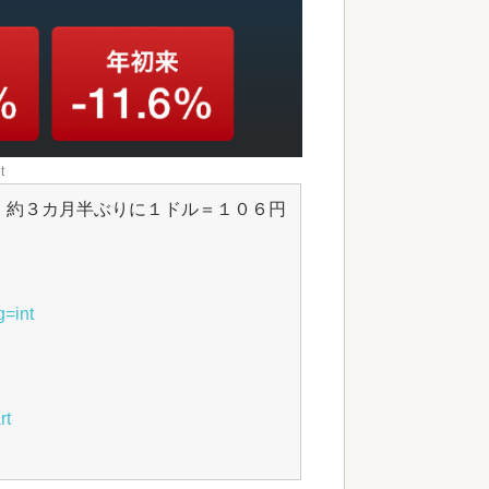
t
、約３カ月半ぶりに１ドル＝１０６円
g=int
rt