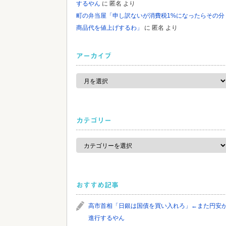
するやん
に
匿名
より
町の弁当屋「申し訳ないが消費税1%になったらその分
商品代を値上げするわ」
に
匿名
より
アーカイブ
ア
ー
カ
イ
ブ
カテゴリー
カ
テ
ゴ
リ
ー
おすすめ記事
高市首相「日銀は国債を買い入れろ」←また円安
進行するやん