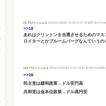
24:
FX2ちゃんねる
2016/11/10(木) 19:40:33.07 ID:k097JnV+0.ne
>>16
行
あれはクリントンを当選させるためのマス
行
ロイターとかブルームバーグなんていうの
行
119:
FX2ちゃんねる
2016/11/10(木) 20:02:19.61 ID:X6+SoJGd0.
>>16
民主党は緩和政策→ドル安円高
共和党は金本位政策→ドル高円安
行