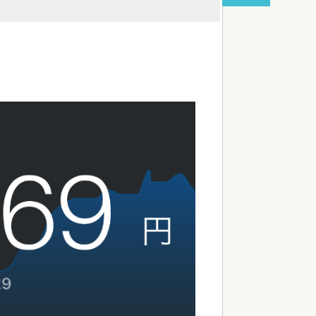
red by livedoor 相互RSS