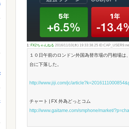
果
1:
FX2ちゃんねる
2016/11/10(木) 19:33:38.25 ID:CAP_USER9.ne
１０日午前のロンドン外国為替市場の円相場は
台に下落した。
獄
http://www.jiji.com/jc/article?k=2016111000854&
チャート | FX 外為どっとコム
に
http://www.gaitame.com/smphone/market/?p=cha