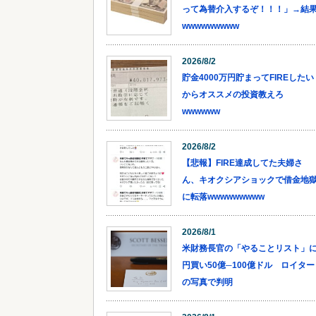
って為替介入するぞ！！！」→結
wwwwwwwww
2026/8/2
貯金4000万円貯まってFIREしたい
からオススメの投資教えろ
wwwwww
2026/8/2
【悲報】FIRE達成してた夫婦さ
ん、キオクシアショックで借金地
に転落wwwwwwwww
2026/8/1
米財務長官の「やることリスト」
円買い50億─100億ドル ロイター
の写真で判明