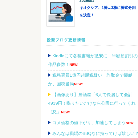
2026/8/1
キオクシア、1株→3株に株式分割
を決定！
投資ブログ更新情報
Kindleにて各種書籍が激安に 半額超割引の
作品多数！
NEW!
税務署員1億円超脱税疑い 詐取金で競艇
か、国税当局
NEW!
【画像あり】居酒屋「6人で長居して会計
4939円！喋りたいだけなら公園に行ってくれ
（怒」
NEW!
コメ価格の値下がり、加速してしまう
NEW!
みんなは職場のBBQなに持ってけば嬉しい