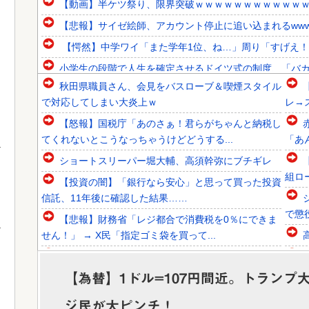
【動画】半ケツ祭り、限界突破ｗｗｗｗｗｗｗｗｗｗｗ
【悲報】サイゼ絵師、アカウント停止に追い込まれるwww
【愕然】中学ワイ「また学年1位、ね…」周り「すげえ
小学生の段階で人生を確定させるドイツ式の制度、「バカを
秋田県職員さん、会見をバスローブ＆喫煙スタイル
韓国人「韓国代表がロンドン五輪銅メダル剥奪の危機！海外
で対応してしまい大炎上ｗ
レ→
韓国人「韓国に10年間の出場権剥奪や過去ワールドカップ
【怒報】国税庁「あのさぁ！君らがちゃんと納税し
韓国人「東南アジア各国が韓国サッカー協会による日本人や
てくれないとこうなっちゃうけどどうする...
「あ
ショートスリーパー堀大輔、高須幹弥にブチギレ
組ロ
【投資の闇】「銀行なら安心」と思って買った投資
信託、11年後に確認した結果……
Powered by livedoor 相互RSS
で懲
【悲報】財務省「レジ都合で消費税を0％にできま
せん！」 → X民「指定ゴミ袋を買って...
【韓国サッカー協会】外国人審判約10人に性的接
待か 計1496回、約2億ウォン（約2...
か
【為替】1ドル=107円間近。トランプ
【悲報】食料自給率過去最低37%ｗｗｗｗｗｗｗ
ジ民が大ピンチ！