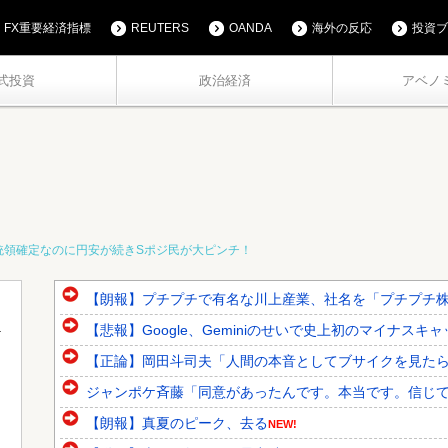
FX重要経済指標
REUTERS
OANDA
海外の反応
投資ブ
式投資
政治経済
アベノ
大統領確定なのに円安が続きSポジ民が大ピンチ！
【朗報】プチプチで有名な川上産業、社名を「プチプチ
【悲報】Google、Geminiのせいで史上初のマイナス
【正論】岡田斗司夫「人間の本音としてブサイクを見たら不
ジャンポケ斉藤「同意があったんです。本当です。信じて下
【朗報】真夏のピーク、去る
NEW!