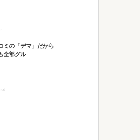
t
コミの「デマ」だから
も全部グル
net