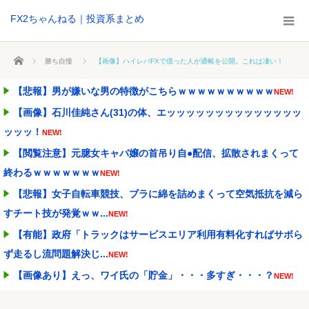
FX2ちゃんねる｜投資系まとめ
ホーム
勝ち自慢
【画像】ハイレバFXで億った人が通帳を公開。これは凄い！
【悲報】男が嫌いな男の特徴がこちらｗｗｗｗｗｗｗｗｗｗ
NEW!
【画像】石川佳純さん(31)の体、エッッッッッッッッッッッッッッ
ッッッ！
NEW!
【閲覧注意】元臆女キャバ嬢の首吊り自●配信、拡散されまくって
終わるｗｗｗｗｗｗｗ
NEW!
【悲報】女子自転車競技、ブラに綿を詰めまくって空気抵抗を減ら
すチート技が発覚ｗｗ...
NEW!
【有能】政府「トラックはサービスエリア利用有料化すればサボら
ず走るし流問題解決じ...
NEW!
【画像あり】えっ、ワイ氏の「貯金」・・・多すぎ・・・？
NEW!
【画像あり】松屋さん、食器の返却のみならず「仕分け」まで客に