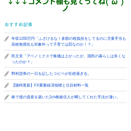
↓
↓
↓
コメント欄も見てってね('ω')
ノ
おすすめ記事
年収1200万円「ふざけるな！多額の税負担をしてるのに児童手当も
高校無償化も対象外って子育ては罰なのか！？」
民主党「アベノミクスで株価は上がったが、国民の暮らしは良くな
ったのか？」
野村證券の一日を記したコピペが壮絶過ぎる。
【随時更新】FX重要経済指標と注目材料一覧
株で億の資産を築いた2ch株板住人が晒してくれた手法が凄い。