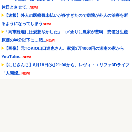
休日とさせて...
NEW!
【速報】外人の医療費未払いが多すぎたので病院が外人の治療を断
るようになってしまう
NEW!
「高市総理には愛想尽かした」コメ余りに農家が悲鳴 売値は生産
原価の半分以下に…肥...
NEW!
【画像】元TOKIO山口達也さん、家賃3万4000円の湘南の家から
YouTube...
NEW!
【にじさんじ】8月18日(火)21:00から、レヴィ・エリファ3Dライブ
「人間燦...
NEW!
堀口恭司、UFCのゲームに登場
NEW!
メトロイドプライム4 新品が2999円に…
NEW!
【NBA】エンビードが新シーズンに向けての好調ぶりを披露 なお
足の状態の方を心配...
NEW!