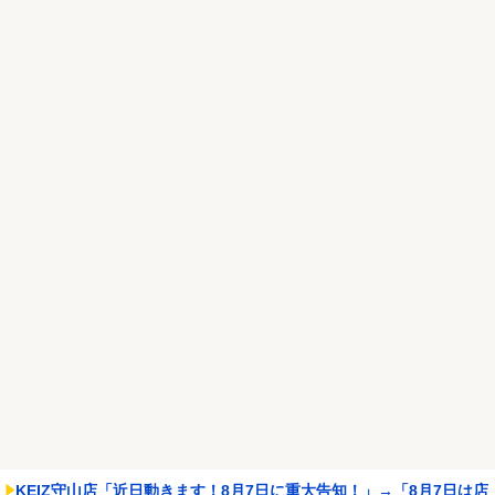
やらせてしまうｗｗｗ...
NEW!
れいわ新選組、党名変更を発表 新党名は...
NEW!
Powered by livedoor 相互RSS
KEIZ守山店「近日動きます！8月7日に重大告知！」→「8月7日は店