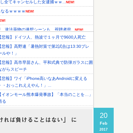
し全てキャンセルした女逮捕ｗｗ...
NEW!
になるｗｗｗｗ
NEW!
EW!
違法薬物の連想シーンも…視聴者批...
NEW!
【悲報】ドイツ人、熱波で１ヶ月で9600人死亡
スズキも今年第2四半期に大幅な黒...
NEW!
【悲報】高野連「暑熱対策で第2試合は13:30プレ
的な運営を厳しく批判した理由がこ...
NEW!
ールや！」
です‥」→「国境を越えた驚くべき...
【悲報】高市早苗さん、平和式典で防弾ガラスに囲
ながらスピーチ
【悲報】ワイ「iPhone高いなあAndroidに変える
・・おっこれええやん！」...
【イオンモール熊本爆発事故】「本当のことを…」
語る
【悲報】弁当屋「消費税減税しても値下げなんてし
20
よ」
ければ負けることはない」 に
Feb
世界、気付き始める「Windowsクソすぎ、Linuxで
2017