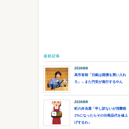
最新記事
2026/8/6
高市首相「日銀は国債を買い入れ
ろ」←また円安が進行するやん
2026/8/6
町の弁当屋「申し訳ないが消費税
1%になったらその分商品代を値上
げするわ」