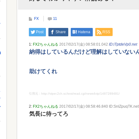
だよ」大本営「現地調達」陸軍「え？」
十分
FX
11
っ
Powered by livedoor 相互RSS
Powe
Post
Share
Hatena
RSS
1:
FX2ちゃんねる
2017/02/17(金) 08:58:01.042
ID:iTptdeVp0.net
納得はしているんだけど理解はしていない
8
助けてくれ
し
引用元：http://viper.2ch.sc/test/read.cgi/news4vip/1487289481/
を
れ
2:
FX2ちゃんねる
2017/02/17(金) 08:58:46.840 ID:SnIZpuqTK.net
気長に待ってろ