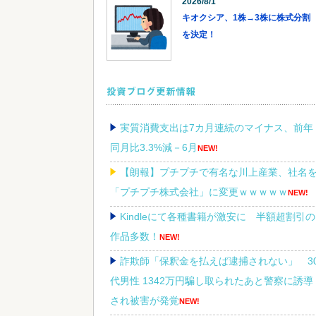
2026/8/1
キオクシア、1株→3株に株式分割
を決定！
投資ブログ更新情報
実質消費支出は7カ月連続のマイナス、前年
同月比3.3%減－6月
NEW!
【朗報】プチプチで有名な川上産業、社名
「プチプチ株式会社」に変更ｗｗｗｗｗ
NEW!
Kindleにて各種書籍が激安に 半額超割引の
作品多数！
NEW!
詐欺師「保釈金を払えば逮捕されない」 3
代男性 1342万円騙し取られたあと警察に誘導
され被害が発覚
NEW!