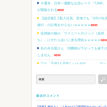
今週末、日本一過酷な山岳レース「TJAR」
が開催される
NEW!
【超悲報】Z新入社員、意地でも「9月の社
旅行」の計画をやらないｗｗｗｗｗ
NEW!
従姉妹の娘が「ワイニートのジッジ（金持
ち）」にやたら会いに来る理由ｗｗｗｗｗ
NEW
街の弁当屋さん「消費税が下がっても値下
しません」
NEW!
ワイ「子供2人目欲しいんやが、、、」ヨッ
メ「金は？育児は？私の仕事は？キャリア
は？」
NEW!
最近のコメント
Powered by livedoor 相互RSS
【悲報】桐谷さん「人生かけて7億円貯めたのにガンで