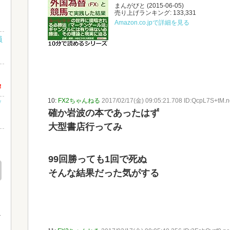
まんがびと (2015-06-05)
売り上げランキング: 133,331
Amazon.co.jpで詳細を見る
員
!
10:
FX2ちゃんねる
2017/02/17(金) 09:05:21.708 ID:QcpL7S+tM.n
げ
確か岩波の本であったはず
大型書店行ってみ
99回勝っても1回で死ぬ
そんな結果だった気がする