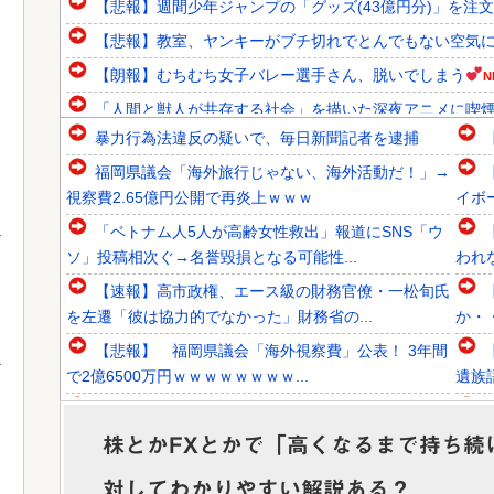
【悲報】週間少年ジャンプの「グッズ(43億円分)」を注文
【悲報】教室、ヤンキーがブチ切れでとんでもない空気
【朗報】むちむち女子バレー選手さん、脱いでしまう
N
「人間と獣人が共存する社会」を描いた深夜アニメに喫煙、
暴力行為法違反の疑いで、毎日新聞記者を逮捕
韓国人「北米市場で売れまくりトヨタに続き日本のホンダや
福岡県議会「海外旅行じゃない、海外活動だ！」→
韓国人「大統領が直接乗り出して大韓サッカー協会の非民主
視察費2.65億円公開で再炎上ｗｗｗ
イボ
韓国人「意外に日本との関係が深い地球の裏側の国がこちら
「ベトナム人5人が高齢女性救出」報道にSNS「ウ
ソ」投稿相次ぐ→名誉毀損となる可能性...
われ
【速報】高市政権、エース級の財務官僚・一松旬氏
を左遷「彼は協力的でなかった」財務省の...
か・
Powered by livedoor 相互RSS
【悲報】 福岡県議会「海外視察費」公表！ 3年間
で2億6500万円ｗｗｗｗｗｗｗｗ...
遺族
歴代最多得票記録でトップ当選の河合ゆうすけ市
議、埼玉知事選（来年８月）に立候補表明！...
ない
株とかFXとかで「高くなるまで持ち続
大日本帝国陸軍「侵攻できたとして、食糧どうすん
対してわかりやすい解説ある？