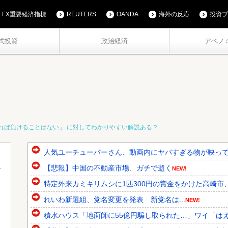
FX重要経済指標
REUTERS
OANDA
海外の反応
投資ブ
式投資
政治経済
アベノ
れば負けることはない」 に対してわかりやすい解説ある？
人気ユーチューバーさん、動画内にヤバすぎる物が映っ
【悲報】中国の不動産市場、ガチで逝く
NEW!
特定外来カミキリムシに1匹300円の賞金をかけた高崎市、
れいわ新選組、党名変更を発表 新党名は...
NEW!
積水ハウス「地面師に55億円騙し取られた…」ワイ「はえ