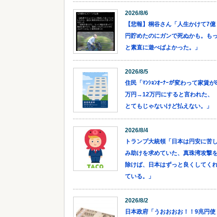
2026/8/6
【悲報】桐谷さん「人生かけて7億
円貯めたのにガンで死ぬかも。も
と素直に遊べばよかった。」
2026/8/5
住民「ﾏﾝｼｮﾝｵｰﾅｰが変わって家賃が
万円→12万円にすると言われた、
とてもじゃないけど払えない。」
2026/8/4
トランプ大統領「日本は円安に苦
み助けを求めていた、真珠湾攻撃
除けば、日本はずっと良くしてく
ている。」
2026/8/2
日本政府「うおおおお！！9兆円使