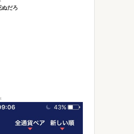
t
死ぬだろ
t