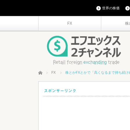
世界の株価
FX
株
ホーム
FX
株とかFXとかで「高くなるまで持ち続け
スポンサーリンク