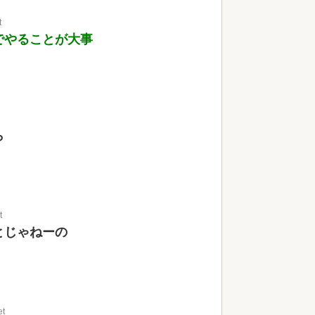
t
でやることが大事
ら
t
とじゃねーの
et