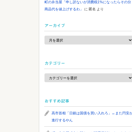
町の弁当屋「申し訳ないが消費税1%になったらその分
商品代を値上げするわ」
に
匿名
より
アーカイブ
ア
ー
カ
イ
ブ
カテゴリー
カ
テ
ゴ
リ
ー
おすすめ記事
高市首相「日銀は国債を買い入れろ」←また円安
進行するやん