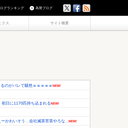
ログランキング
為替ブログ
ミクス
サイト概要
てるのがバレて騒然ｗｗｗｗｗ
NEW!
初日に1170匹持ち込まれる
NEW!
ーかわいそう…会社滅茶苦茶やろな...
NEW!