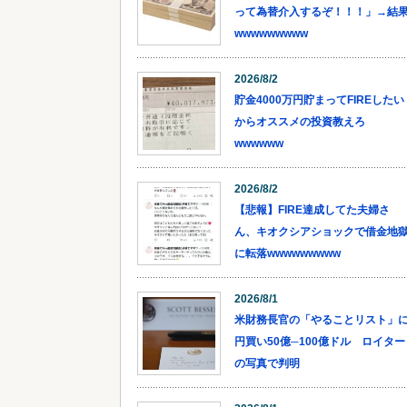
って為替介入するぞ！！！」→結
wwwwwwwww
2026/8/2
貯金4000万円貯まってFIREしたい
からオススメの投資教えろ
wwwwww
2026/8/2
【悲報】FIRE達成してた夫婦さ
ん、キオクシアショックで借金地
に転落wwwwwwwww
2026/8/1
米財務長官の「やることリスト」
円買い50億─100億ドル ロイター
の写真で判明