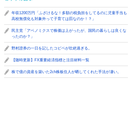
年収1200万円「ふざけるな！多額の税負担をしてるのに児童手当も
高校無償化も対象外って子育ては罰なのか！？」
民主党「アベノミクスで株価は上がったが、国民の暮らしは良くな
ったのか？」
野村證券の一日を記したコピペが壮絶過ぎる。
【随時更新】FX重要経済指標と注目材料一覧
株で億の資産を築いた2ch株板住人が晒してくれた手法が凄い。