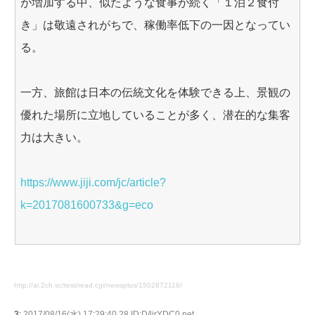
が増加する中、似たような食事が続く「１泊２食付
き」は敬遠されがちで、稼働率低下の一因となってい
る。
一方、旅館は日本の伝統文化を体験できる上、景観の
優れた場所に立地していることが多く、潜在的な集客
力は大きい。
https://www.jiji.com/jc/article?
k=2017081600733&g=eco
http://ai.2ch.sc/test/read.cgi/newsplus/1502872116/
3:
2017/08/16(水) 17:29:40.28 ID:D/lirYDC0.net