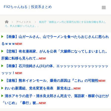
FX2ちゃんねる｜投資系まとめ
ホーム
アベノミクス
観光庁「旅館はメシ代と部屋代を別にする泊食分離を導入し
ろ。外人が嫌がってんだよ。」
【画像】山ガールさん、山でラーメンを食べたらおじさんに怒られ
るｗｗｗ
NEW!
【悲報】有名漫画家、がんを公表「大腸癌になってしまいました。
肝臓に転移も見られて...
NEW!
【画像】石川佳純さん(31)の体、エッッッッッッッッッッッッッッ
ッッッ！
NEW!
【速報】熊本イオンモール、爆発の原因は『これ』の可能性
NEW!
れいわ新選組、党名変更を発表 新党名は...
NEW!
清水アキラの息子・清水良太郎さん死去で、落語家・柳家小はだが
「いじめ」「暴行」被...
NEW!
【画像あり】松屋さん、食器の返却のみならず「仕分け」まで客に