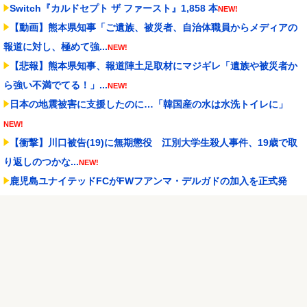
Switch『カルドセプト ザ ファースト』1,858 本
NEW!
【動画】熊本県知事「ご遺族、被災者、自治体職員からメディアの
報道に対し、極めて強...
NEW!
【悲報】熊本県知事、報道陣土足取材にマジギレ「遺族や被災者か
ら強い不満でてる！」...
NEW!
日本の地震被害に支援したのに…「韓国産の水は水洗トイレに」
NEW!
【衝撃】川口被告(19)に無期懲役 江別大学生殺人事件、19歳で取
り返しのつかな...
NEW!
鹿児島ユナイテッドFCがFWフアンマ・デルガドの加入を正式発
表 「皆さんに最高の...
NEW!
わさびの塊をそのまま一口、鉄板焼きの店で頭を抱えた男「もう時
間の匂いまで嗅ぎ分け...
NEW!
KEIZ守山店「近日動きます！8月7日に重大告知！」→「8月7日は店
休日とさせて...
NEW!