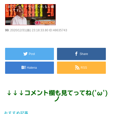
99:
2020/12/31(株) 23:18:33.80 ID:48635743
Post
Share
Hatena
RSS
↓
↓
↓
コメント欄も見てってね('ω')
ノ
おすすめ記事