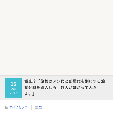
Powered by livedoor 相互RSS
観光庁「旅館はメシ代と部屋代を別にする泊
16
食分離を導入しろ。外人が嫌がってんだ
Aug
2017
よ。」
アベノミクス
22