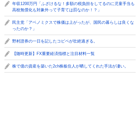
年収1200万円「ふざけるな！多額の税負担をしてるのに児童手当も
高校無償化も対象外って子育ては罰なのか！？」
民主党「アベノミクスで株価は上がったが、国民の暮らしは良くな
ったのか？」
野村證券の一日を記したコピペが壮絶過ぎる。
【随時更新】FX重要経済指標と注目材料一覧
株で億の資産を築いた2ch株板住人が晒してくれた手法が凄い。