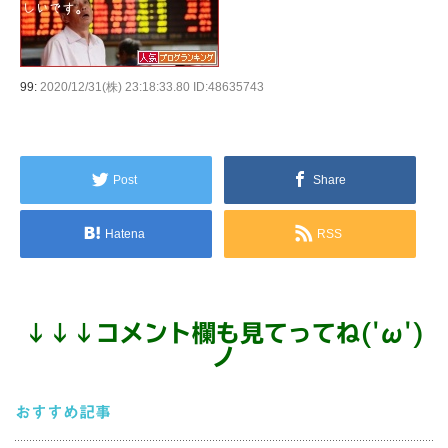
99:
2020/12/31(株) 23:18:33.80 ID:48635743
Post
Share
Hatena
RSS
↓
↓
↓
コメント欄も見てってね('ω')
ノ
おすすめ記事