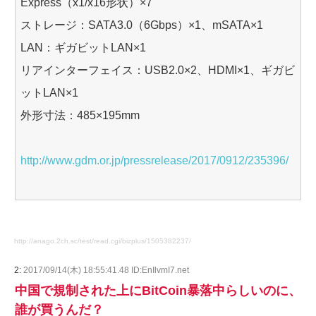
Express（x1/x16形状）×7
ストレージ：SATA3.0（6Gbps）×1、mSATA×1
LAN：ギガビットLAN×1
リアインターフェイス：USB2.0×2、HDMI×1、ギガビ
ットLAN×1
外形寸法：485×195mm
http://www.gdm.or.jp/pressrelease/2017/0912/235396/
http://anago.2ch.sc/test/read.cgi/bizplus/1505382237/
2:
2017/09/14(木) 18:55:41.48 ID:EnIlvmI7.net
中国で規制された上にBitCoin暴落中らしいのに、
誰が買うんだ？