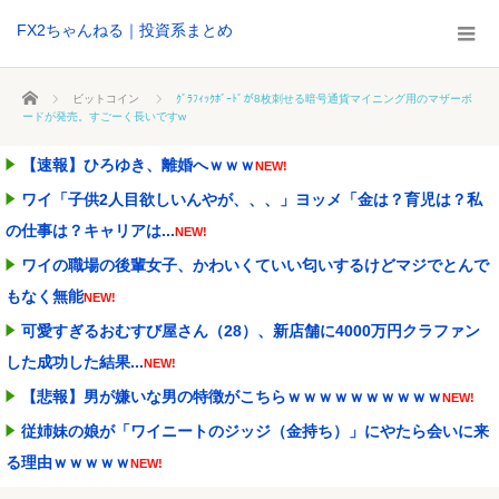
FX2ちゃんねる｜投資系まとめ
ホーム
ビットコイン
ｸﾞﾗﾌｨｯｸﾎﾞｰﾄﾞが8枚刺せる暗号通貨マイニング用のマザーボ
ードが発売。すごーく長いですw
【速報】ひろゆき、離婚へｗｗｗ
NEW!
ワイ「子供2人目欲しいんやが、、、」ヨッメ「金は？育児は？私
の仕事は？キャリアは...
NEW!
ワイの職場の後輩女子、かわいくていい匂いするけどマジでとんで
もなく無能
NEW!
可愛すぎるおむすび屋さん（28）、新店舗に4000万円クラファン
した成功した結果...
NEW!
【悲報】男が嫌いな男の特徴がこちらｗｗｗｗｗｗｗｗｗｗ
NEW!
従姉妹の娘が「ワイニートのジッジ（金持ち）」にやたら会いに来
る理由ｗｗｗｗｗ
NEW!
【悲報】高市早苗さん、平和式典で防弾ガラスに囲われながらスピ