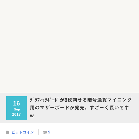
ｸﾞﾗﾌｨｯｸﾎﾞｰﾄﾞが8枚刺せる暗号通貨マイニング
16
用のマザーボードが発売。すごーく長いです
Sep
2017
w
ビットコイン
9