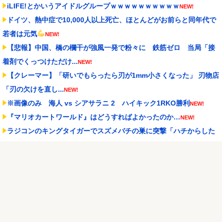
iLIFE!とかいうアイドルグループｗｗｗｗｗｗｗｗｗｗ
NEW!
ドイツ、熱中症で10,000人以上死亡、ほとんどがお前らと同年代で
若者は元気
NEW!
【悲報】中国、橋の欄干が強風一発で粉々に 鉄筋ゼロ 当局「接
着剤でくっつけただけ...
NEW!
【クレーマー】「研いでもらったら刃が1mm小さくなった」 刃物店
「刃の欠けを直し...
NEW!
※画像のみ 海人 vs シアサラニ 2 ハイキック1RKO勝利
NEW!
『マリオカートワールド』はどうすればよかったのか…
NEW!
ラジコンのキングタイガーでスズメバチの巣に突撃「ハチからした
ら突然ドイツ戦車が家...
NEW!
1.7kmの間何度も何度も 煽り追突
NEW!
Powered by livedoor 相互RSS