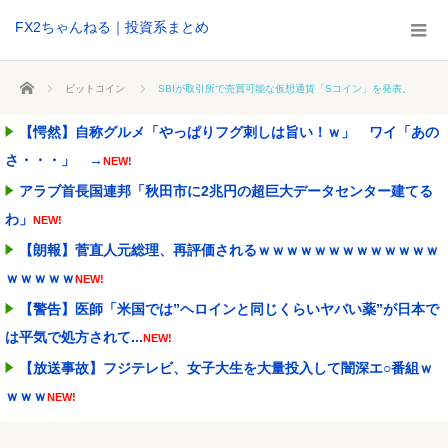
FX2ちゃんねる｜投資系まとめ
ホーム
ビットコイン
SBIが取引所で売買可能な仮想通貨「Sコイン」を発表。
【愕然】自称グルメ「やっぱりフグ刺しは旨い！ｗ」 ワイ「あの
さ・・・」 →
NEW!
アラブ首長国連邦「秋田市に2兆円の超巨大データセンター建てる
わ」
NEW!
【朗報】菅直人元総理、再評価されるｗｗｗｗｗｗｗｗｗｗｗｗｗ
ｗｗｗｗｗ
NEW!
【警告】医師「米国では”ヘロインと同じくらいヤバい薬”が日本で
は平気で処方されて...
NEW!
【放送事故】フジテレビ、女子大生を大量投入して闇深エ○番組ｗ
ｗｗｗ
NEW!
【悲報】ワイ「半沢直樹みたいな銀行員カッコいい」銀行員の友人