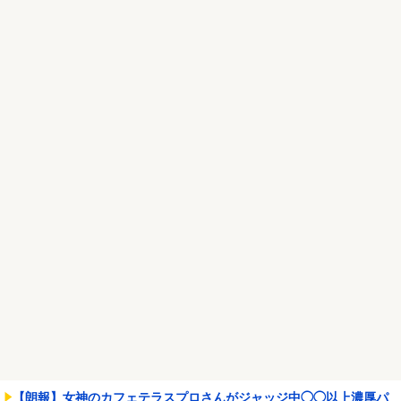
「あんな奴居ねえよ」
NEW!
【画像あり】NASAが開発、着るだけで瞬時に「-15℃冷却」する冷
感ポンチョ3,...
NEW!
【悲報】「ビッグモーター」とかいう完全に逃げ切ったゴミクズｗ
ｗｗｗｗ
NEW!
Powered by livedoor 相互RSS
【朗報】女神のカフェテラスプロさんがジャッジ中◯◯以上濃厚パ