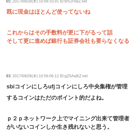
65:
2017/09/28(木) 10:09:33.91 ID:br52FkdZ.net
既に現金はほとんど使ってないね
これからはその手数料が更に下がるって話
そして更に進めば銀行も証券会社も要らなくなる
83:
2017/09/28(木) 10:56:06.12 ID:gZSAxjKZ.net
sbiコインにしろufjコインにしろ中央集権が管理
するコインはただのポイント的だよね。
ｐ２ｐネットワーク上でマイニング出来て管理者
がいないコインしか生き残れないと思う。