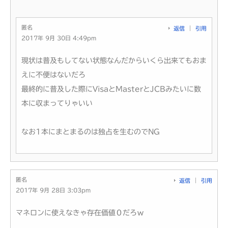
匿名
返信
引用
2017年 9月 30日 4:49pm
現状は普及もしてない状態なんだからいくら出来てもおま
えに不便はないだろ
最終的に普及した際にVisaとMasterとJCBみたいに数
本に収まってりゃいい
なお1本にまとまるのは独占を生むのでNG
匿名
返信
引用
2017年 9月 28日 3:03pm
マネロンに使えなきゃ存在価値０だろｗ