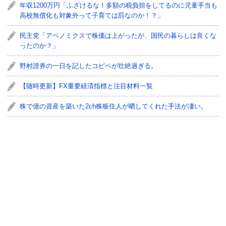
年収1200万円「ふざけるな！多額の税負担をしてるのに児童手当も
高校無償化も対象外って子育ては罰なのか！？」
民主党「アベノミクスで株価は上がったが、国民の暮らしは良くな
ったのか？」
野村證券の一日を記したコピペが壮絶過ぎる。
【随時更新】FX重要経済指標と注目材料一覧
株で億の資産を築いた2ch株板住人が晒してくれた手法が凄い。