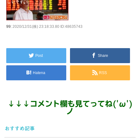
99:
2020/12/31(株) 23:18:33.80 ID:48635743
Post
Share
Hatena
RSS
↓
↓
↓
コメント欄も見てってね('ω')
ノ
おすすめ記事