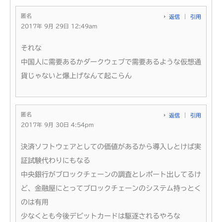
匿名
返信
引用
2017年 9月 29日 12:49am
それな
中国人に需要あるかダークウェブで需要あるような仮想通
貨じゃないと爆上げなんて起こらん
匿名
返信
引用
2017年 9月 30日 4:54pm
決済ソフトウェアとしての価値があるから導入しとけば実
証試験代わりにもなる
中央銀行がブロックチェーンの調査とレポート出してるけ
ど、金融屋にとってブロックチェーンのシステム持っとく
のは有用
少なくとも今後デビットカードは駆逐されるやろな