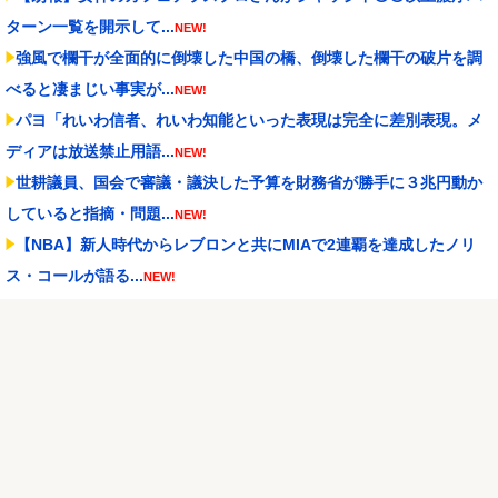
ターン一覧を開示して...
NEW!
強風で欄干が全面的に倒壊した中国の橋、倒壊した欄干の破片を調
べると凄まじい事実が...
NEW!
パヨ「れいわ信者、れいわ知能といった表現は完全に差別表現。メ
ディアは放送禁止用語...
NEW!
世耕議員、国会で審議・議決した予算を財務省が勝手に３兆円動か
していると指摘・問題...
NEW!
【NBA】新人時代からレブロンと共にMIAで2連覇を達成したノリ
ス・コールが語る...
NEW!
イタリア・ナポリ近郊で過去40年で最大規模の地震「M4.7」の揺れ
を観測
NEW!
西武・小島大河「1失点で負け投手にするのは野手として良くない」
NEW!
結婚研究機関「株式投資家の若者を調査したら64％が『人生の敗北
者』を自認している...
NEW!