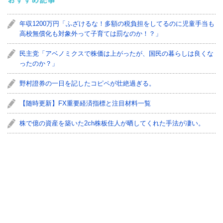
おすすめ記事
年収1200万円「ふざけるな！多額の税負担をしてるのに児童手当も
高校無償化も対象外って子育ては罰なのか！？」
民主党「アベノミクスで株価は上がったが、国民の暮らしは良くな
ったのか？」
野村證券の一日を記したコピペが壮絶過ぎる。
【随時更新】FX重要経済指標と注目材料一覧
株で億の資産を築いた2ch株板住人が晒してくれた手法が凄い。