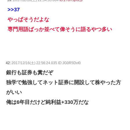
39:
2017/12/16(土) 22:54:35.804
ID:2T8Rsp6Ep
>>37
やっぱそうだよな
専門用語ばっか並べて偉そうに語るやつ多い
42:
2017/12/16(土) 22:56:24.035 ID:JG0R5DvI0
銀行も証券も糞だぞ
独学で勉強してネット証券に開設して株やった方
がいい
俺は6年目だけど純利益+330万だな