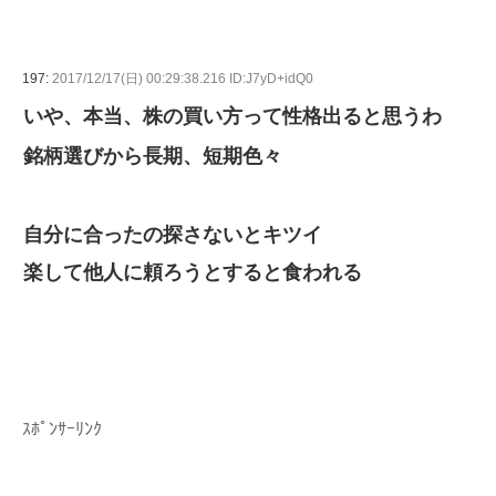
197:
2017/12/17(日) 00:29:38.216 ID:J7yD+idQ0
いや、本当、株の買い方って性格出ると思うわ
銘柄選びから長期、短期色々
自分に合ったの探さないとキツイ
楽して他人に頼ろうとすると食われる
ｽﾎﾟﾝｻｰﾘﾝｸ