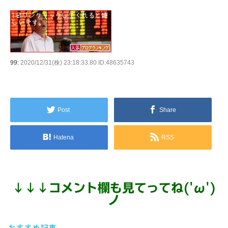
99:
2020/12/31(株) 23:18:33.80 ID:48635743
Post
Share
Hatena
RSS
↓
↓
↓
コメント欄も見てってね('ω')
ノ