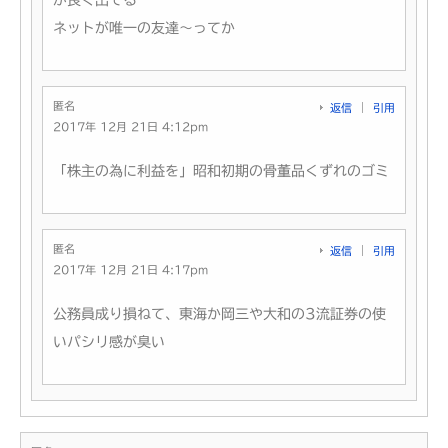
が良く出てる
ネットが唯一の友達～ってか
匿名
返信
引用
2017年 12月 21日 4:12pm
「株主の為に利益を」昭和初期の骨董品くずれのゴミ
匿名
返信
引用
2017年 12月 21日 4:17pm
公務員成り損ねて、東海か岡三や大和の3流証券の使
いパシリ感が臭い