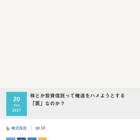
株とか投資信託って俺達をハメようとする
20
「罠」なのか？
Dec
2017
株式投資
18