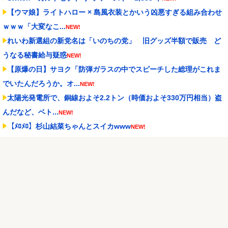
【ウマ娘】ライトハロー × 島風衣装とかいう凶悪すぎる組み合わせ
ｗｗｗ「大変なこ...
NEW!
れいわ新選組の新党名は「いのちの党」 旧グッズ半額で販売 ど
うなる秘書給与疑惑
NEW!
【原爆の日】サヨク「防弾ガラスの中でスピーチした総理がこれま
でいたんだろうか。オ...
NEW!
太陽光発電所で、銅線およそ2.2トン（時価およそ330万円相当）盗
んだなど、ベト...
NEW!
【ﾒﾛﾒﾛ】杉山結菜ちゃんとスイカwww
NEW!
【セ順位】虎=兎-====//====燕=星==竜=鯉 【8/7】
NEW!
【ウマ娘】生足ヘソだしマーメイドな水着ダンツ「あぁ～、好き」
NEW!
Powered by livedoor 相互RSS