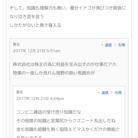
そして、知識も理解力も無い、養分イナゴが飛びつき餌食に
なり泣き言を言う
しかたがないと無き寝入る
匿名
返信
引用
2017年 12月 21日 5:51am
株式会社は株主の為に利益を生み出すのが仕事だアホ
物事の一面しか見れん視野の狭い馬鹿めが
匿名
返信
引用
2017年 12月 21日 4:09pm
コンビニ雑誌の受け売り知識だな
その程度の知識と言葉尻からクズニート丸出しだね
金も知識も経験も無く指咥えてマスかくだけの無能さ