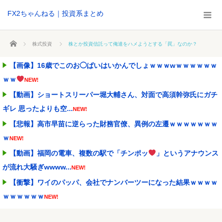
FX2ちゃんねる｜投資系まとめ
ホーム
株式投資
株とか投資信託って俺達をハメようとする「罠」なのか？
【画像】16歳でこのお◯ぱいはいかんでしょｗｗｗwｗｗｗｗｗｗ
ｗｗ
NEW!
【動画】ショートスリーパー堀大輔さん、対面で高須幹弥氏にガチ
ギレ 思ったよりも空...
NEW!
【悲報】高市早苗に逆らった財務官僚、異例の左遷ｗｗｗｗｗｗｗ
ｗ
NEW!
【動画】福岡の電車、複数の駅で「チンポッ
」というアナウンス
が流れ大騒ぎwwww...
NEW!
【衝撃】ワイのパッパ、会社でナンバーツーになった結果ｗｗｗｗ
ｗｗｗｗｗｗ
NEW!
【画像あり】ディズニーの「おいなり巻（600円）」、卑猥すぎて