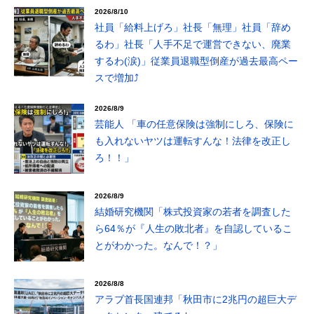
2026/8/10
社員「給料上げろ」社長「無理」社員「辞め
るわ」社長「人手不足で運営できない、廃業
するわ(涙)」従業員退職型倒産が過去最高ペー
スで増加⤴
2026/8/9
芸能人 「車の任意保険は強制にしろ、保険に
も入れないヤツは運転すんな！法律を改正し
ろ！！」
2026/8/9
結婚研究機関「株式投資家の若者を調査した
ら64％が『人生の敗北者』を自認しているこ
とがわかった。なんで！？」
2026/8/8
アラブ首長国連邦「秋田市に2兆円の超巨大デ