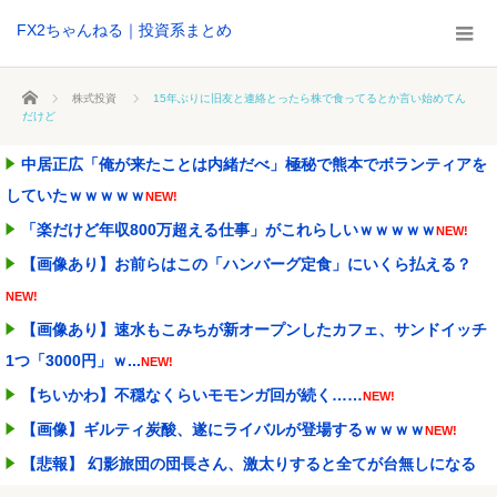
FX2ちゃんねる｜投資系まとめ
ホーム
株式投資
15年ぶりに旧友と連絡とったら株で食ってるとか言い始めてん
だけど
中居正広「俺が来たことは内緒だべ」極秘で熊本でボランティアを
していたｗｗｗｗｗ
NEW!
「楽だけど年収800万超える仕事」がこれらしいｗｗｗｗｗ
NEW!
【画像あり】お前らはこの「ハンバーグ定食」にいくら払える？
NEW!
【画像あり】速水もこみちが新オープンしたカフェ、サンドイッチ
1つ「3000円」ｗ...
NEW!
【ちいかわ】不穏なくらいモモンガ回が続く……
NEW!
【画像】ギルティ炭酸、遂にライバルが登場するｗｗｗｗ
NEW!
【悲報】 幻影旅団の団長さん、激太りすると全てが台無しになる
NEW!