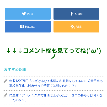
Post
Share
Hatena
RSS
↓
↓
↓
コメント欄も見てってね('ω')
ノ
おすすめ記事
年収1200万円「ふざけるな！多額の税負担をしてるのに児童手当も
高校無償化も対象外って子育ては罰なのか！？」
民主党「アベノミクスで株価は上がったが、国民の暮らしは良くな
ったのか？」