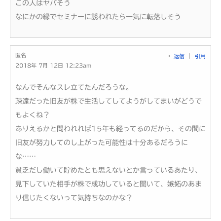
この人はヤバそう
なにかの縁でセミナーに誘われたら一気に転落しそう
匿名
返信
引用
2018年 7月 12日 12:23am
なんでそんなスレ立てたんだろうな。
疎遠だった旧友が株で生活してしてようがしてまいがどうで
もよくね？
ありえるかと問われれば15年も経ってるのだから、その間に
旧友が努力してのし上がった可能性は十分あるだろうに
な……
貧乏だし働いて貯めたとも思えないとか言っているあたり、
見下していた相手が株で成功していると聞いて、嫉妬のあま
り信じたくないって気持ちなのかな？