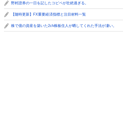
野村證券の一日を記したコピペが壮絶過ぎる。
【随時更新】FX重要経済指標と注目材料一覧
株で億の資産を築いた2ch株板住人が晒してくれた手法が凄い。