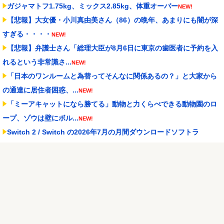
ガジャマトフ1.75kg、ミックス2.85kg、体重オーバー
NEW!
【悲報】大女優・小川真由美さん（86）の晩年、あまりにも闇が深
すぎる・・・・
NEW!
【悲報】弁護士さん「総理大臣が8月6日に東京の歯医者に予約を入
れるという非常識さ...
NEW!
「日本のワンルームと為替ってそんなに関係あるの？」と大家から
の通達に居住者困惑、...
NEW!
「ミーアキャットになら勝てる」動物と力くらべできる動物園のロ
ープ、ゾウは壁にボル...
NEW!
Switch 2 / Switch の2026年7月の月間ダウンロードソフトラ
ン...
NEW!
三大・パチンカス理論「トータルでは勝ってるから」「楽しく遊べ
た上に一部還元なんて...
NEW!
【にじ甲2026】本日17時から、本戦Day1,2振り返り配信
NEW!