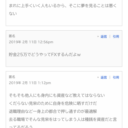
まれに上手くいく人もいるから、そこに夢を見ることは悪く
ない
匿名
返信
引用
2019年 2月 11日 12:56pm
貯金25万でどうやってFXするんだよｗ
匿名
返信
引用
2019年 2月 11日 1:12pm
そもそも他人にも身内にも資産など教えてはならない
くだらない見栄のために自身を危険に晒すだけだ
退職理由など一身上の都合で押し通すのが最適解
去る職場でそんな見栄をはってしまう人は種銭を資産だと言
ってるだろう