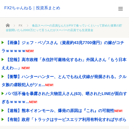
FX2ちゃんねる｜投資系まとめ
ホーム
FX
食品スーパーの店員なんだがFXで食っていくといって辞めた後輩の貯
金額聞いたら2000万だって言うんだがスーパーの店員でも生涯賃金
【画像】ジェフ・ベゾスさん（資産約43兆7700億円）の嫁がコチ
ラｗｗｗｗｗ
NEW!
【悲報】高市政権「永住許可厳格化するわ」外国人さん「もう日本
ええわ…」
NEW!
【衝撃】ハンターハンター、とんでもねえ伏線が発掘される。クル
タ族の虐殺犯人がツェ...
NEW!
パパ活不倫を暴露された大物芸人さん(63)、晒されたLINEが面白す
ぎるｗｗｗｗ...
NEW!
【速報】熊本イオンモール、爆発の原因は『これ』の可能性
NEW!
【有能】政府「トラックはサービスエリア利用有料化すればサボら
ず走るし流問題解決じ...
NEW!