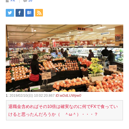
FX
16
1:
2019/02/10(日) 10:02:20.867
ID:wDdLUWyw0
退職金含めればその10倍は確実なのに何でFXで食ってい
けると思ったんだろうか（ ＾ω＾）・・・？