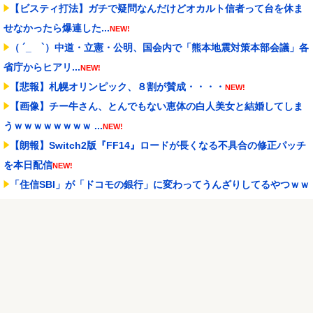
【ビスティ打法】ガチで疑問なんだけどオカルト信者って台を休ま
せなかったら爆連した...
NEW!
（ ´_ゝ`）中道・立憲・公明、国会内で「熊本地震対策本部会議」各
省庁からヒアリ...
NEW!
【悲報】札幌オリンピック、８割が賛成・・・・
NEW!
【画像】チー牛さん、とんでもない恵体の白人美女と結婚してしま
うｗｗｗｗｗｗｗｗ ...
NEW!
【朗報】Switch2版『FF14』ロードが長くなる不具合の修正パッチ
を本日配信
NEW!
「住信SBI」が「ドコモの銀行」に変わってうんざりしてるやつｗｗ
ｗｗｗｗｗ
NEW!
「≠ME(ノットイコールミー)」のメンバーがBABYMETAL「ギミチ
ョコ」をカ...
NEW!
2028年ロス五輪米国代表は6連覇なるか 39歳KDに加え、43歳レブ
ロンが加入...
NEW!