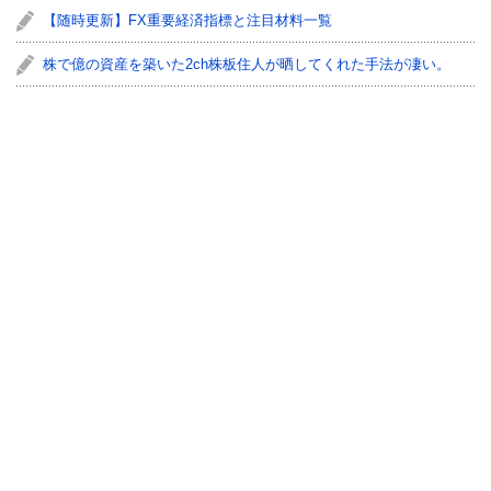
【随時更新】FX重要経済指標と注目材料一覧
株で億の資産を築いた2ch株板住人が晒してくれた手法が凄い。