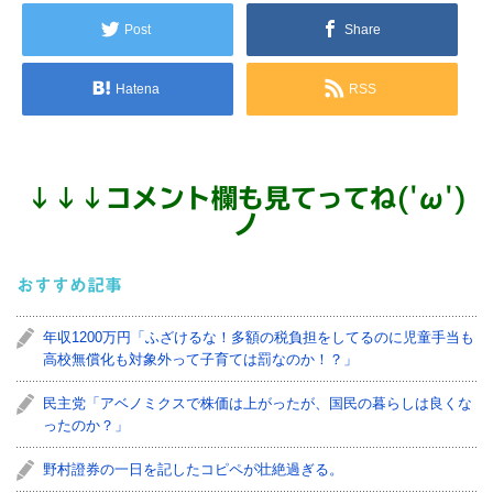
Post
Share
Hatena
RSS
↓
↓
↓
コメント欄も見てってね('ω')
ノ
おすすめ記事
年収1200万円「ふざけるな！多額の税負担をしてるのに児童手当も
高校無償化も対象外って子育ては罰なのか！？」
民主党「アベノミクスで株価は上がったが、国民の暮らしは良くな
ったのか？」
野村證券の一日を記したコピペが壮絶過ぎる。