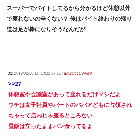
スーパーでバイトしてるから分かるけど休憩以外
で座れないの辛くない？ 俺はバイト終わりの帰り
道は足が棒になりそうなんだが
32:
2019/02/10(日) 10:22:37.917
ID:wDdLUWyw0
>>27
休憩室や会議室があって座れるだけマシだよ
ウチは女子社員やパートのババアどもに占領され
ちゃって店内じゃ座るところない
昼飯は立ったままパン食ってるよ