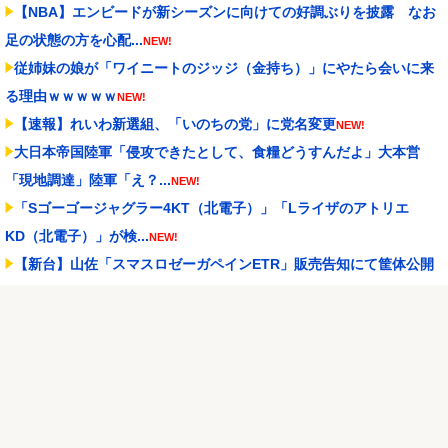
【NBA】エンビードが新シーズンに向けての好調ぶりを披露 なお
足の状態の方を心配...
NEW!
従姉妹の娘が「ワイニートのジッジ（金持ち）」にやたら会いに来
る理由ｗｗｗｗｗ
NEW!
【速報】れいわ新選組、「いのちの党」に党名変更
NEW!
大日本帝国陸軍「侵攻できたとして、食糧どうすんだよ」大本営
「現地調達」陸軍「え？...
NEW!
「Sゴーゴージャグラー4KT（北電子）」「Lライザのアトリエ
KD（北電子）」が検...
NEW!
【新台】山佐「スマスロゼーガペインETR」販売告知にて筐体公開
来たぞ！次世代ゼー...
NEW!
伊藤裕樹、次戦勝利でタイトルマッチへ
NEW!
増水した川に取り残されたアライグマ、パドルボードで救助されて
人の脚の下に潜り込む...
NEW!