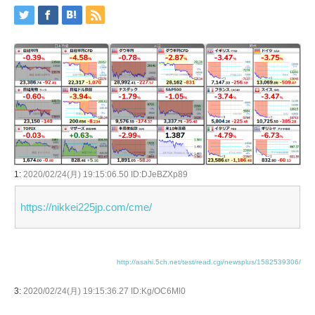
1:
2020/02/24(月) 19:15:06.50 ID:DJeBZXp89
https://nikkei225jp.com/cme/
http://asahi.5ch.net/test/read.cgi/newsplus/1582539306/
3:
2020/02/24(月) 19:15:36.27 ID:Kg/OC6Ml0