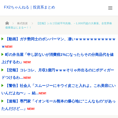
FX2ちゃんねる｜投資系まとめ
ホーム
株式投資
【悲報】シカゴ日経平均先物、－1,000円超の大暴落。全世界株
価暴落はじまるー！！
【動画】ガチ勢同士のボンバーマン、凄いｗｗｗｗｗｗｗｗｗｗｗ
ｗ
NEW!
町の弁当屋「申し訳ないが消費税1%になったらその分商品代を値
上げするわ」
NEW!
【悲報】コレコレ、月収1億円ｗｗｗそりゃ外出るのにボディガー
ドつけるわ…
NEW!
【警告】社会人「スムージーにキウイ皮ごと入れよ。これ美容にい
いんだよね〜」→ 結...
NEW!
【速報】専門家「イオンモール熊本の爆心地に”こんなもの”があっ
たんだけど…」
NEW!
人気ユーチューバーさん、動画内にヤバすぎる物が映ってるのがバ