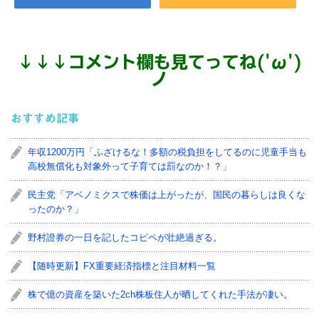
↓
↓
↓
コメント欄も見てってね('ω')
ノ
おすすめ記事
年収1200万円「ふざけるな！多額の税負担をしてるのに児童手当も
高校無償化も対象外って子育ては罰なのか！？」
民主党「アベノミクスで株価は上がったが、国民の暮らしは良くな
ったのか？」
野村證券の一日を記したコピペが壮絶過ぎる。
【随時更新】FX重要経済指標と注目材料一覧
株で億の資産を築いた2ch株板住人が晒してくれた手法が凄い。