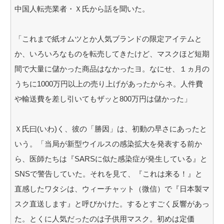
中国人転売業者・Ｘ氏から話を聞いた。
「これまで紙オムツとか人気ブランドの限定アイテムと
か、いろいろなものを転売してきたけど、マスクほど短期
間で大量に儲かった商品はなかったヨ。なにせ、１ヵ月の
うちに1000万円以上の売り上げがあったからネ。人件費
や輸送費を差し引いてもザッと800万円は儲かった」
Ｘ氏曰(いわ)く、彼の「勝因」は、初動の早さにあったと
いう。「当局が新型ウイルスの感染拡大を発表する前か
ら、医師たちは『SARSに似た感染症が発生している』と
SNSで警告していた。それを見て、『これは来る！』と
直感したワタシは、ウィーチャット（微信）で『日本製マ
スク直送します』と呼びかけた。するとすごく反響があっ
た。とくに人気だったのは子供用マスク。初めは定価