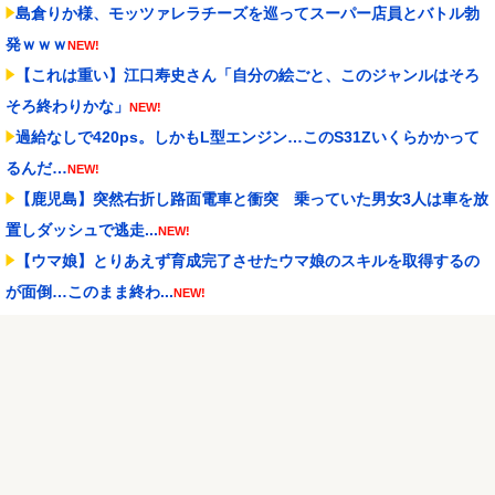
島倉りか様、モッツァレラチーズを巡ってスーパー店員とバトル勃
発ｗｗｗ
NEW!
【これは重い】江口寿史さん「自分の絵ごと、このジャンルはそろ
そろ終わりかな」
NEW!
過給なしで420ps。しかもL型エンジン…このS31Zいくらかかって
るんだ…
NEW!
【鹿児島】突然右折し路面電車と衝突 乗っていた男女3人は車を放
置しダッシュで逃走...
NEW!
【ウマ娘】とりあえず育成完了させたウマ娘のスキルを取得するの
が面倒…このまま終わ...
NEW!
もしも日本全土がRPG化したらを考えるスレ
NEW!
京大病院、脳腫瘍摘出手術で誤って腫瘍の無い部位を摘出 脳幹な
ど損傷受け植物状態に
NEW!
日本代表DF冨安健洋の英プレミア・クリスタルパレス加入が正式決
定 鎌田大地とチー...
NEW!