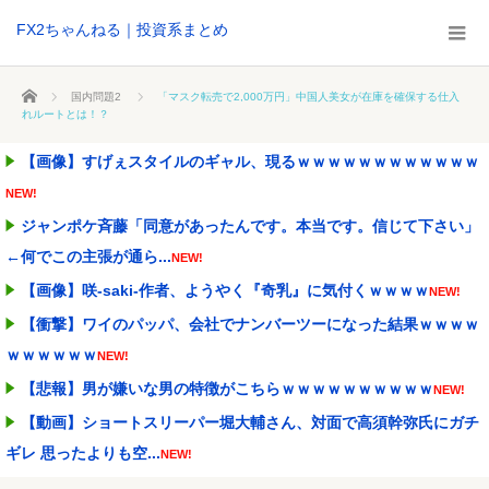
FX2ちゃんねる｜投資系まとめ
ホーム
国内問題2
「マスク転売で2,000万円」中国人美女が在庫を確保する仕入
れルートとは！？
【画像】すげぇスタイルのギャル、現るｗｗｗｗｗｗｗｗｗｗｗｗ
NEW!
ジャンポケ斉藤「同意があったんです。本当です。信じて下さい」
←何でこの主張が通ら...
NEW!
【画像】咲-saki-作者、ようやく『奇乳』に気付くｗｗｗｗ
NEW!
【衝撃】ワイのパッパ、会社でナンバーツーになった結果ｗｗｗｗ
ｗｗｗｗｗｗ
NEW!
【悲報】男が嫌いな男の特徴がこちらｗｗｗｗｗｗｗｗｗｗ
NEW!
【動画】ショートスリーパー堀大輔さん、対面で高須幹弥氏にガチ
ギレ 思ったよりも空...
NEW!
【朗報】真夏のピーク、去る
NEW!