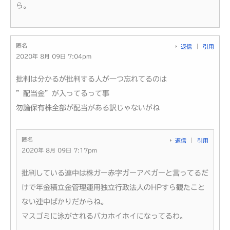
ら。
匿名
返信
引用
2020年 8月 09日 7:04pm
批判は分かるが批判する人が一つ忘れてるのは
”配当金”が入ってるって事
勿論保有株全部が配当がある訳じゃないがね
匿名
返信
引用
2020年 8月 09日 7:17pm
批判している連中は株ガー赤字ガーアベガーと言ってるだ
けで年金積立金管理運用独立行政法人のHPすら観たこと
ない連中ばかりだからね。
マスゴミに泳がされるバカホイホイになってるわ。