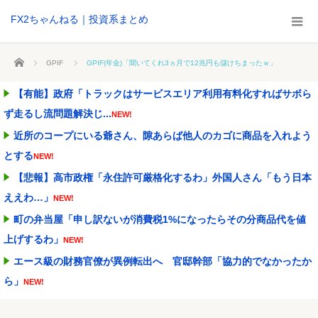
FX2ちゃんねる｜投資系まとめ
ホーム
GPIF
GPIF(年金)「聞いてくれ3ヵ月で12兆円も儲けちまったｗ」
【有能】政府「トラックはサービスエリア利用有料化すればサボら
ず走るし流問題解決じ...
NEW!
近所のコープにいる爺さん、隙あらば他人のカゴに商品を入れよう
とする
NEW!
【悲報】高市政権「永住許可厳格化するわ」外国人さん「もう日本
ええわ…」
NEW!
町の弁当屋「申し訳ないが消費税1%になったらその分商品代を値
上げするわ」
NEW!
エース級の財務官僚が異例転出へ 官邸幹部「協力的でなかったか
ら」
NEW!
【画像】石川佳純さん(31)の体、エッッッッッッッッッッッッッッ