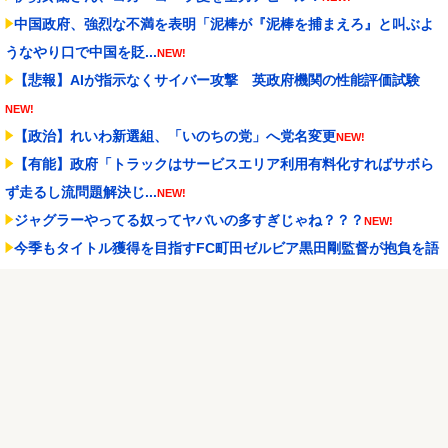
中国政府、強烈な不満を表明「泥棒が『泥棒を捕まえろ』と叫ぶよ
うなやり口で中国を貶...
NEW!
【悲報】AIが指示なくサイバー攻撃 英政府機関の性能評価試験
NEW!
【政治】れいわ新選組、「いのちの党」へ党名変更
NEW!
【有能】政府「トラックはサービスエリア利用有料化すればサボら
ず走るし流問題解決じ...
NEW!
ジャグラーやってる奴ってヤバいの多すぎじゃね？？？
NEW!
今季もタイトル獲得を目指すFC町田ゼルビア黒田剛監督が抱負を語
る
NEW!
【速報】れいわ新選組さん「いのちの党」に改名ｗｗｗｗｗｗｗｗ
NEW!
Powered by livedoor 相互RSS