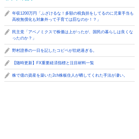
年収1200万円「ふざけるな！多額の税負担をしてるのに児童手当も
高校無償化も対象外って子育ては罰なのか！？」
民主党「アベノミクスで株価は上がったが、国民の暮らしは良くな
ったのか？」
野村證券の一日を記したコピペが壮絶過ぎる。
【随時更新】FX重要経済指標と注目材料一覧
株で億の資産を築いた2ch株板住人が晒してくれた手法が凄い。