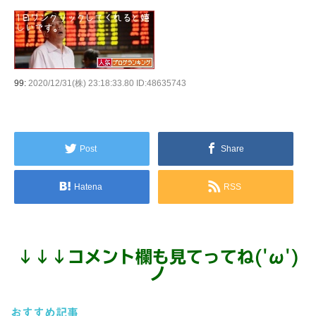
99:
2020/12/31(株) 23:18:33.80 ID:48635743
Post
Share
Hatena
RSS
↓
↓
↓
コメント欄も見てってね('ω')
ノ
おすすめ記事