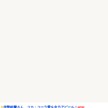
ッッッ！
NEW!
【悲報】風俗嬢やってる女の末路ｗｗｗｗｗｗｗｗｗｗｗ
NEW!
オコエ瑠偉、メキシコに渡って2球団を即クビ→SNS更新が3ヶ月間
止まって消息不明...
NEW!
Powered by livedoor 相互RSS
伊勢鈴蘭さん、コカ・コーラ愛を全力アピール！
NEW!