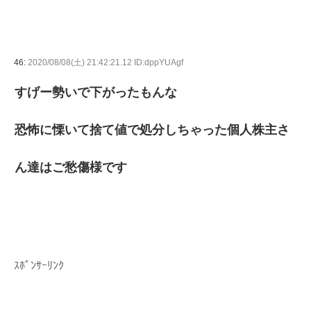
46:
2020/08/08(土) 21:42:21.12 ID:dppYUAgf
すげー勢いで下がったもんな
恐怖に慄いて捨て値で処分しちゃった個人株主さ
ん達はご愁傷様です
ｽﾎﾟﾝｻｰﾘﾝｸ