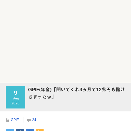
GPIF(年金)「聞いてくれ3ヵ月で12兆円も儲け
9
ちまったｗ」
Aug
2020
GPIF
24