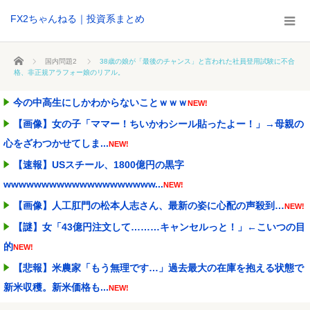
FX2ちゃんねる｜投資系まとめ
ホーム
国内問題2
38歳の娘が「最後のチャンス」と言われた社員登用試験に不合
格、非正規アラフォー娘のリアル。
今の中高生にしかわからないことｗｗｗ
NEW!
【画像】女の子「ママー！ちいかわシール貼ったよー！」→母親の
心をざわつかせてしま...
NEW!
【速報】USスチール、1800億円の黒字
wwwwwwwwwwwwwwwwwwww...
NEW!
【画像】人工肛門の松本人志さん、最新の姿に心配の声殺到…
NEW!
【謎】女「43億円注文して………キャンセルっと！」←こいつの目
的
NEW!
【悲報】米農家「もう無理です…」過去最大の在庫を抱える状態で
新米収穫。新米価格も...
NEW!
【画像あり】お前らはこの「ハンバーグ定食」にいくら払える？