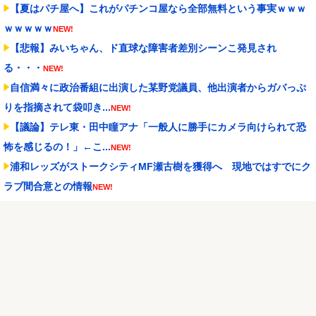
【夏はパチ屋へ】これがパチンコ屋なら全部無料という事実ｗｗｗ
ｗｗｗｗｗ
NEW!
【悲報】みいちゃん、ド直球な障害者差別シーンこ発見され
る・・・
NEW!
自信満々に政治番組に出演した某野党議員、他出演者からガバっぷ
りを指摘されて袋叩き...
NEW!
【議論】テレ東・田中瞳アナ「一般人に勝手にカメラ向けられて恐
怖を感じるの！」←こ...
NEW!
浦和レッズがストークシティMF瀬古樹を獲得へ 現地ではすでにク
ラブ間合意との情報
NEW!
アクセルワールド パチンコ｜初打ち評価＆感想、Twitter報告まとめ
NEW!
【朗報】Forbes「初代Nintendo Switch、PS2の記録更新に王
手...
NEW!
【酷暑】今年の暑さピーク終了か？今週から気温も「30℃未満」が
続出になるかも
NEW!