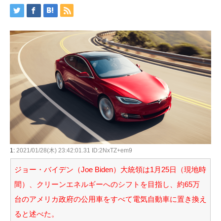
1:
2021/01/28(木) 23:42:01.31 ID:2NxTZ+em9
ジョー・バイデン（Joe Biden）大統領は1月25日（現地時
間）、クリーンエネルギーへのシフトを目指し、約65万
台のアメリカ政府の公用車をすべて電気自動車に置き換え
ると述べた。