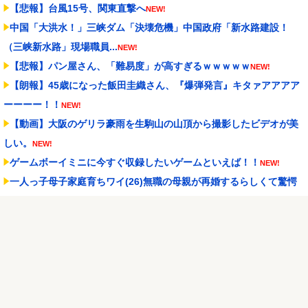
【悲報】台風15号、関東直撃へ
NEW!
中国「大洪水！」三峡ダム「決壊危機」中国政府「新水路建設！
（三峡新水路」現場職員...
NEW!
【悲報】パン屋さん、「難易度」が高すぎるｗｗｗｗｗ
NEW!
【朗報】45歳になった飯田圭織さん、『爆弾発言』キタァアアアア
ーーーー！！
NEW!
【動画】大阪のゲリラ豪雨を生駒山の山頂から撮影したビデオが美
しい。
NEW!
ゲームボーイミニに今すぐ収録したいゲームといえば！！
NEW!
一人っ子母子家庭育ちワイ(26)無職の母親が再婚するらしくて驚愕
NEW!
PUSHボタンが激熱だった頃のパチスロに戻りてぇよな…
NEW!
Powered by livedoor 相互RSS