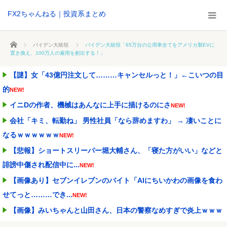
FX2ちゃんねる｜投資系まとめ
ホーム
バイデン大統領
バイデン大統領「65万台の公用車全てをアメリカ製EVに
置き換え、100万人の雇用を創出する！」
【謎】女「43億円注文して………キャンセルっと！」←こいつの目
的
NEW!
イニDの作者、機械はあんなに上手に描けるのにさ
NEW!
会社「キミ、転勤ね」 男性社員「なら辞めますわ」 → 凄いことに
なるｗｗｗｗｗｗ
NEW!
【悲報】ショートスリーパー堀大輔さん、「寝た方がいい」などと
誹謗中傷され配信中に...
NEW!
【画像あり】セブンイレブンのバイト「AIにちいかわの画像を食わ
せてっと………でき...
NEW!
【画像】みいちゃんと山田さん、日本の警察なめすぎで炎上ｗｗｗ
ｗwｗｗｗｗｗｗｗｗ...
NEW!