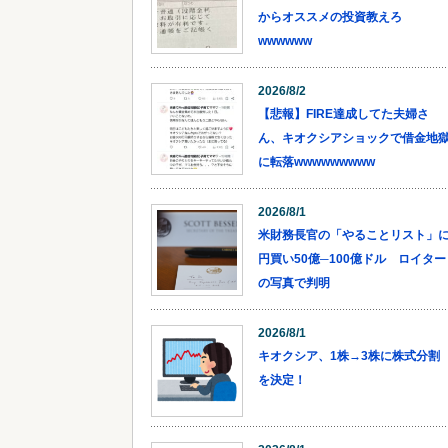
からオススメの投資教えろ
wwwwww
2026/8/2
【悲報】FIRE達成してた夫婦さ
ん、キオクシアショックで借金地
に転落wwwwwwwww
2026/8/1
米財務長官の「やることリスト」
円買い50億─100億ドル ロイター
の写真で判明
2026/8/1
キオクシア、1株→3株に株式分割
を決定！