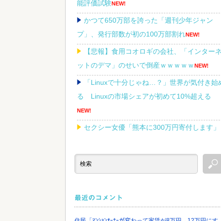
能評価試験
NEW!
かつて650万部を誇った「週刊少年ジャン
プ」、発行部数が初の100万部割れ
NEW!
【悲報】食用コオロギの会社、「インター
ットのデマ」のせいで倒産ｗｗｗｗｗ
NEW!
「Linuxで十分じゃね…？」世界が気付き始
る Linuxの市場シェアが初めて10%超える
NEW!
セクシー女優「熊本に300万円寄付します」
アンチ「汚い金ありがとう♥」
NEW!
【画像あり】えっ、ワイ氏の「貯金」・・
多すぎ・・・？
NEW!
最近のコメント
住民「ﾏﾝｼｮﾝｵｰﾅｰが変わって家賃が8万円→12万円にす