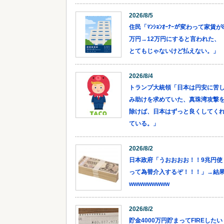
2026/8/5
住民「ﾏﾝｼｮﾝｵｰﾅｰが変わって家賃が
万円→12万円にすると言われた、
とてもじゃないけど払えない。」
2026/8/4
トランプ大統領「日本は円安に苦
み助けを求めていた、真珠湾攻撃
除けば、日本はずっと良くしてく
ている。」
2026/8/2
日本政府「うおおおお！！9兆円使
って為替介入するぞ！！！」→結
wwwwwwwww
2026/8/2
貯金4000万円貯まってFIREしたい