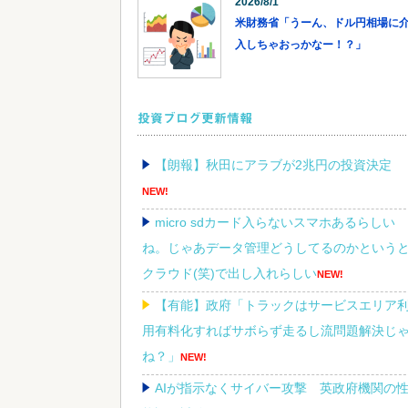
2026/8/1
米財務省「うーん、ドル円相場に
入しちゃおっかなー！？」
投資ブログ更新情報
【朗報】秋田にアラブが2兆円の投資決定
NEW!
micro sdカード入らないスマホあるらしい
ね。じゃあデータ管理どうしてるのかという
クラウド(笑)で出し入れらしい
NEW!
【有能】政府「トラックはサービスエリア
用有料化すればサボらず走るし流問題解決じ
ね？」
NEW!
AIが指示なくサイバー攻撃 英政府機関の