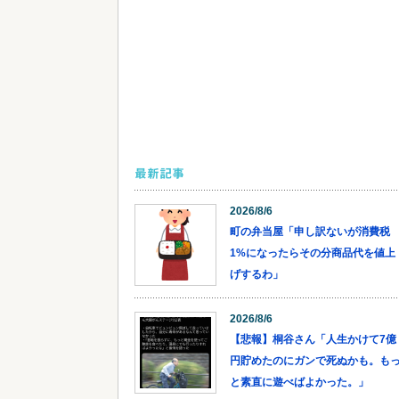
最新記事
2026/8/6
町の弁当屋「申し訳ないが消費税
1%になったらその分商品代を値上
げするわ」
2026/8/6
【悲報】桐谷さん「人生かけて7億
円貯めたのにガンで死ぬかも。も
と素直に遊べばよかった。」