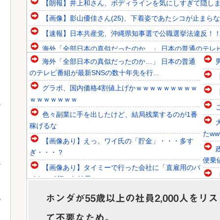
【朗報】井上和さん、ボディラインを気にしすぎて隠し
【画像】影山優佳さん(25)、下着姿であたシコが止まら
【速報】日本共産党、沖縄県知事選で公職選挙法違反！！！ 
海外「全部日本の真似だったのか…」 日本の普通のテレビ番
海外「全部日本の真似だったのか…」 日本の普通
韓国人「日本が東アジア地域で最も高い結婚率と出生率を維
のテレビ番組が最新SNSの数十年先を行...
韓国人「青年失業率7.0%の韓国で日本が韓国人の海外就業
グラボ、国内価格4割値上げかｗｗｗｗｗｗｗｗｗ
韓国人「トヨタが2027年に次世代ハイブリッドバッテリーを
ｗｗｗｗｗｗｗ
色々副業に手を出したけど、結局残業するのが1番
稼げるな
たww
【画像あり】えっ、ワイ氏の「貯金」・・・多す
Powered by livedoor 相互RSS
ぎ・・・？
便乗
【画像あり】タイミーで行った会社に「直雇用のバ
イト」で行った結果ｗｗｗｗｗ
日本「熊本地震（震度7」イオンモール熊本「LPG
ホンダが55歳以上の社員2,000人をリ
っ
漏れて爆発（液化石油ｶﾞｽ」日本「爆...
て不要なため。