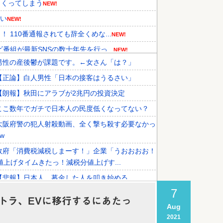
まくってしまう
NEW!
ない
NEW!
110番通報されても辞全くめな...
NEW!
組が最新SNSの数十年先を行っ...
NEW!
男性の産後鬱が課題です。←女さん「は？」
持している理由に韓国人が衝撃！」...
NEW!
【正論】白人男性「日本の接客はうるさい」
先国家で1位に！」→「日本の手...
NEW!
【朗報】秋田にアラブが2兆円の投資決定
導入へ！最大1000kmの航...
ここ数年でガチで日本人の民度低くなってない？
大阪府警の犯人射殺動画、全く撃ち殺す必要なかっ
w
政府「消費税減税しまーす！」企業「うおおおお！
値上げタイムきたっ！減税分値上げす...
【悲報】日本人、募金した人を叩き始める
7
ストラ、EVに移行するにあたっ
Aug
2021