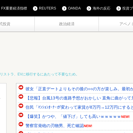
FX重要経済指標
REUTERS
OANDA
海外の反応
投資ブ
式投資
政治経済
アベノ
人をリストラ、EVに移行するにあたって不要なため。
彼女「正直デートよりもその後の○○の方が楽しみ。最初か
【悲報】台風13号の進路予想がおかしい 直角に曲がって
住民「ﾏﾝｼｮﾝｵｰﾅｰが変わって家賃が8万円→12万円にする
【爆笑】かつや、「値下げ」しても高いｗｗｗｗｗ
NEW!
警察官発砲の刃物男、死亡確認
NEW!