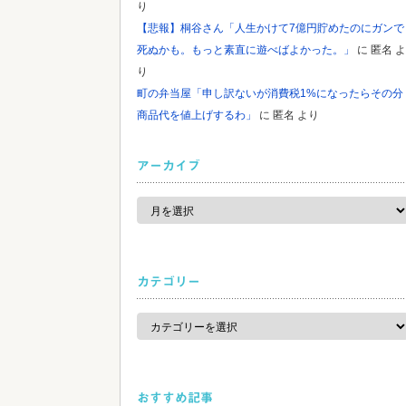
り
【悲報】桐谷さん「人生かけて7億円貯めたのにガンで
死ぬかも。もっと素直に遊べばよかった。」
に
匿名
よ
り
町の弁当屋「申し訳ないが消費税1%になったらその分
商品代を値上げするわ」
に
匿名
より
アーカイブ
ア
ー
カ
イ
ブ
カテゴリー
カ
テ
ゴ
リ
ー
おすすめ記事