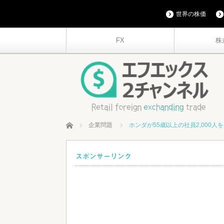
世界の株価
FX
株
ホーム
企業問題
ホンダが55歳以上の社員2,000
スポンサーリンク