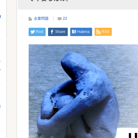
【恐怖】酒とタバコを愛する日常系女性
Powe
YouTuber、ガチで体が終わる・・・
8
企業問題
22
Post
Share
Hatena
RSS
Powered by livedoor 相互RSS
し
を
れ
果