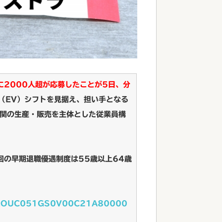
に2000人超が応募したことが5日、分
（EV）シフトを見据え、担い手となる
関の生産・販売を主体とした従業員構
回の早期退職優遇制度は55歳以上64歳
GXZQOUC051GS0V00C21A80000