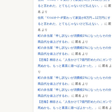
Powered by livedoor 相互RSS
ると言われた、とてもじゃないけど払えない。」
に
匿
名
より
住民「ﾏﾝｼｮﾝｵｰﾅｰが変わって家賃が8万円→12万円にす
ると言われた、とてもじゃないけど払えない。」
に
匿
名
より
町の弁当屋「申し訳ないが消費税1%になったらその分
商品代を値上げするわ」
に
匿名
より
町の弁当屋「申し訳ないが消費税1%になったらその分
商品代を値上げするわ」
に
匿名
より
【悲報】桐谷さん「人生かけて7億円貯めたのにガンで
死ぬかも。もっと素直に遊べばよかった。」
に
匿名
よ
り
町の弁当屋「申し訳ないが消費税1%になったらその分
商品代を値上げするわ」
に
匿名
より
町の弁当屋「申し訳ないが消費税1%になったらその分
商品代を値上げするわ」
に
匿名
より
【悲報】桐谷さん「人生かけて7億円貯めたのにガンで
死ぬかも。もっと素直に遊べばよかった。」
に
匿名
よ