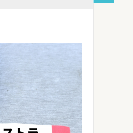
red by livedoor 相互RSS