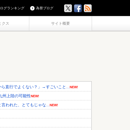
ログランキング
為替ブログ
ミクス
サイト概要
ら直行でよくない？」→すごいこと...
NEW!
九州上陸の可能性
NEW!
と言われた、とてもじゃな...
NEW!