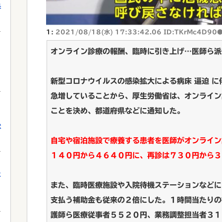
果
1:
2021/08/18(水) 17:33:42.06 ID:TKrMc4D90
オンライン診療の報酬、臨時に引き上げ…医師ら派
新型コロナウイルスの感染拡大による病床 逼迫 
急増していることから、厚生労働省は、オンライン
ことを決め、都道府県などに通知した。
獄
自宅や宿泊施設で療養する患者を医師がオンライン
１４０円から４６４０円に、再診は７３０円から３
に
また、臨時医療施設や入院待機ステーションなどに
支払う補助金も従来の２倍にした。１時間当たりの
護師ら医療従事者５５２０円、業務調整担当者３１