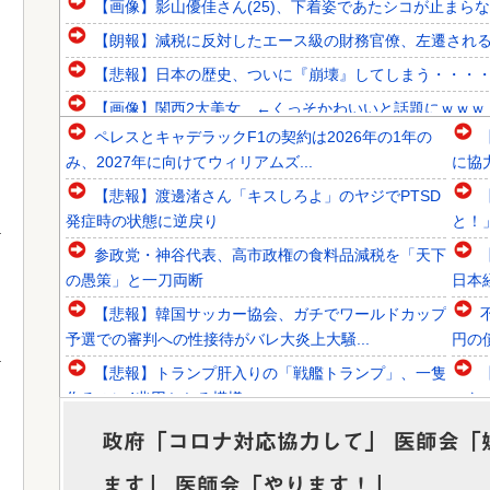
【画像】影山優佳さん(25)、下着姿であたシコが止まら
【朗報】減税に反対したエース級の財務官僚、左遷され
【悲報】日本の歴史、ついに『崩壊』してしまう・・・
【画像】関西2大美女 ←くっそかわいいと話題にｗｗｗ 【Pic
ペレスとキャデラックF1の契約は2026年の1年の
韓国人「意外に日本との関係が深い地球の裏側の国がこちら
み、2027年に向けてウィリアムズ...
に協
韓国人「SKハイニックスが10%台の暴落！外国人投資家と
【悲報】渡邊渚さん「キスしろよ」のヤジでPTSD
韓国人「日本ではテーブルに肘をついてはいけない？日本の
発症時の状態に逆戻り
と！
参政党・神谷代表、高市政権の食料品減税を「天下
の愚策」と一刀両断
日本
【悲報】韓国サッカー協会、ガチでワールドカップ
Powered by livedoor 相互RSS
予選での審判への性接待がバレ大炎上大騒...
円の
【悲報】トランプ肝入りの「戦艦トランプ」、一隻
作るのに4兆円かかる模様wwwwwww
ゃな
北朝鮮がロシアに弾道ミサイル40発供与、ミサイ
政府「コロナ対応協力して」 医師会「
ル部隊90人派遣開始…さらに80発見通...
ルに
ます」 医師会「やります！」