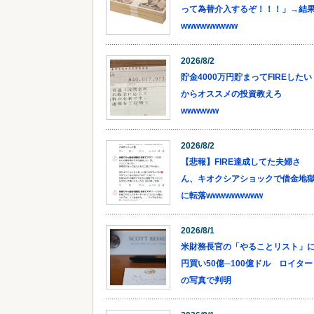
って為替介入するぞ！！！」→結
wwwwwwwww
2026/8/2
貯金4000万円貯まってFIREしたい
からオススメの投資教えろ
wwwwww
2026/8/2
【悲報】FIRE達成してた夫婦さ
ん、キオクシアショックで借金地
に転落wwwwwwwww
2026/8/1
米財務長官の「やることリスト」
円買い50億─100億ドル ロイター
の写真で判明