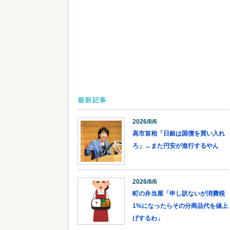
最新記事
2026/8/6
高市首相「日銀は国債を買い入れ
ろ」←また円安が進行するやん
2026/8/6
町の弁当屋「申し訳ないが消費税
1%になったらその分商品代を値上
げするわ」