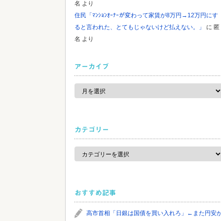
名
より
住民「ﾏﾝｼｮﾝｵｰﾅｰが変わって家賃が8万円→12万円にす
ると言われた、とてもじゃないけど払えない。」
に
匿
名
より
アーカイブ
ア
ー
カ
イ
ブ
カテゴリー
カ
テ
ゴ
リ
ー
おすすめ記事
高市首相「日銀は国債を買い入れろ」←また円安