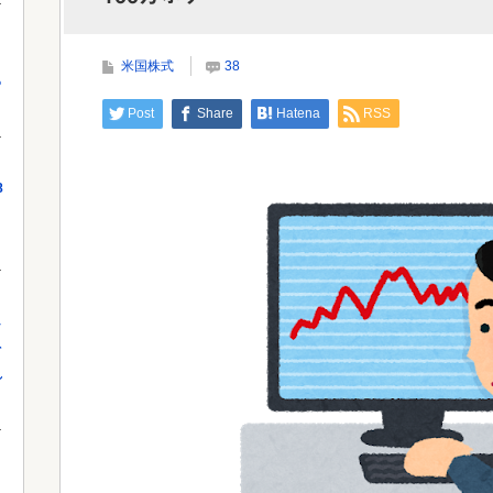
【画像あり】松屋さん、食器の返却のみならず「仕
分け」まで客にやらせてしまうｗｗｗｗｗ
Powe
米国株式
38
っ
Post
Share
Hatena
RSS
Powered by livedoor 相互RSS
8
し
を
れ