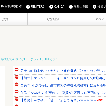
FX重要経済指標
REUTERS
OANDA
海外の反応
投資ブ
式投資
政治経済
アベノ
形成して40代にはFIREするぞ☺」100万ポチー
若者〈転勤本気でイヤだ〉企業危機感「辞令１枚で行っても
【朗報】マンジャラーワイ、マンジャロ使用して8週間た
自民党･小渕優子氏､高市首相の消費税減税方針に反対表明 ｢
住民「ﾏﾝｼｮﾝｵｰﾅｰが変わって家賃が8万円→12万円にする
【爆笑】かつや、「値下げ」しても高いｗｗｗｗｗ
NEW!