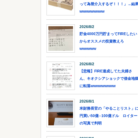
って為替介入するぞ！！！」→結
wwwwwwwww
2026/8/2
貯金4000万円貯まってFIREしたい
からオススメの投資教えろ
wwwwww
2026/8/2
【悲報】FIRE達成してた夫婦さ
ん、キオクシアショックで借金地
に転落wwwwwwwww
2026/8/1
米財務長官の「やることリスト」
円買い50億─100億ドル ロイター
の写真で判明