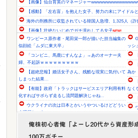
【画像】仙台育英のマネージャーwwwwwwwwwwwwwww
【感動】「左右盲」を抱えた女子、努力の末にアイドル
海外の刑務所に収監されている韓国人急増、1,325人（詐偽が
【画像】壮絶ないじめでガチ濡れしてる女子
NEW!
ワンピース原作者・尾田栄一郎が描いた担当編集の
韓国人「1592年に現代の機械化部隊がタイムスリップした
似顔絵「ムダに東大卒」
ッシ
韓国人「韓国人組織19名が一斉検挙される！カンボジアか
「コンビニ、馬鹿にすんなよ」→あのオーナー夫
韓国人「日本が東アジア地域で最も高い結婚率と出生率を維
婦、不起訴ｗｗｗｗｗｗｗｗｗ
【超絶悲報】婚活女子さん、残酷な現実に気付いて
為か
しまった結果…
【有能】政府「トラックはサービスエリア利用有料
なく
Powered by livedoor 相互RSS
化すればサボらず走るし流問題解決じゃね...
ウクライナの次は日本とかいうやついるけどどうい
う理屈なの？
【超絶朗報】「れいわ新選組」改め、新党「いのち
俺株初心者俺「よーし20代から資産形成
の党」爆誕！！！うおおおおおおおお
100万ポチー