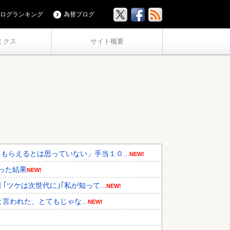
ログランキング
為替ブログ
ミクス
サイト概要
らえるとは思っていない」手当１０...
NEW!
った結果
NEW!
ツケは次世代に｣｢私が知って...
NEW!
と言われた、とてもじゃな...
NEW!