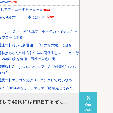
wwww
NEW!
としてデビューするｗｗｗｗ
NEW!
4分の1） 日本には254...
NEW!
Google、Geminiが大赤字、史上初のマイナスキャ
結果がこちらです」→「あまりの...
NEW!
ュフローに陥る
らカザフスタンへ拠点を移して詐欺...
NEW!
【速報】れいわ新選組、「いのちの党」に改名
持している理由に韓国人が衝撃！」...
【私はあなたの味方】中学の同級生をストーカー行
 24歳の女を逮捕 男性の自宅に唐...
【悲報】Googleのエンジニア「AIで仕事がつまら
なった」
【悲報】エアコンのクリーニングしてないやつ
ワイ「NISAやろう！」マッマ「結果見せてみ？」
【悲報】真夏にスーツで就活←これ
6
して40代にはFIREするぞ☺」
Oct
2021