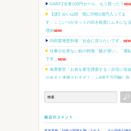
GANTZ全巻100円セール、もう買った？
NEW
【謎】みい山田「既に印税1億円入ってま
す」←こいつがネットの叩き程度にムキにな
理由
NEW!
内田梨瑚受刑者「社会に戻りたいです」
NEW
仕事が出来ない奴の特徴「飯が遅い」「運
下手」
NEW!
偽警察官「お前を家宅捜索する！自宅に現
があると逮捕されるぞ！」→4億千万円騙し取
られる
NEW!
Powered by livedoor 相互RSS
最近のコメント
高市首相「日銀は国債を買い入れろ」←また円安が進