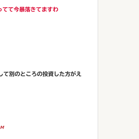
ってて今暴落きてますわ
して別のところの投資した方がえ
6M