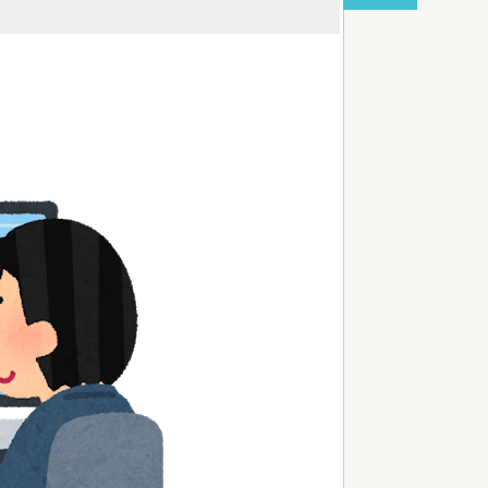
red by livedoor 相互RSS