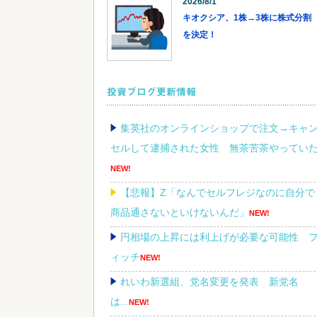
2026/8/1
キオクシア、1株→3株に株式分割
を決定！
投資ブログ更新情報
集英社のオンラインショップで注文→キャ
セルして逮捕された女性 無茶苦茶やってい
NEW!
【悲報】Z「なんでセルフレジなのに自分で
商品通さないといけないんだ」
NEW!
円相場の上昇には利上げが必要な可能性 
ィッチ
NEW!
れいわ新選組、党名変更を発表 新党名
は...
NEW!