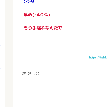
>>9
行
早め(-40%)
もう手遅れなんだで
行
行
https://heb
行
ｽﾎﾟﾝｻｰﾘﾝｸ