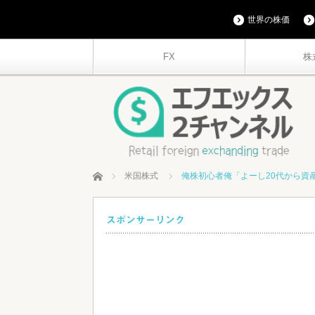
世界の株価
FX
株
ホーム
米国株式
俺株初心者俺「よーし20代から資産
スポンサーリンク