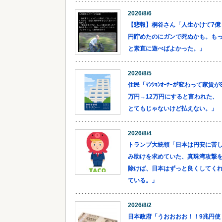
2026/8/6
【悲報】桐谷さん「人生かけて7億
円貯めたのにガンで死ぬかも。も
と素直に遊べばよかった。」
2026/8/5
住民「ﾏﾝｼｮﾝｵｰﾅｰが変わって家賃が
万円→12万円にすると言われた、
とてもじゃないけど払えない。」
2026/8/4
トランプ大統領「日本は円安に苦
み助けを求めていた、真珠湾攻撃
除けば、日本はずっと良くしてく
ている。」
2026/8/2
日本政府「うおおおお！！9兆円使