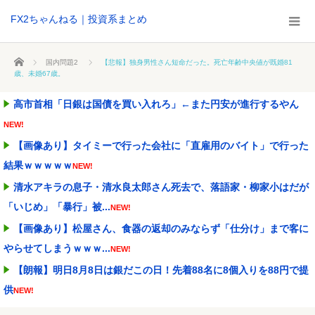
FX2ちゃんねる｜投資系まとめ
ホーム
国内問題2
【悲報】独身男性さん短命だった。死亡年齢中央値が既婚81
歳、未婚67歳。
高市首相「日銀は国債を買い入れろ」←また円安が進行するやん
NEW!
【画像あり】タイミーで行った会社に「直雇用のバイト」で行った
結果ｗｗｗｗｗ
NEW!
清水アキラの息子・清水良太郎さん死去で、落語家・柳家小はだが
「いじめ」「暴行」被...
NEW!
【画像あり】松屋さん、食器の返却のみならず「仕分け」まで客に
やらせてしまうｗｗｗ...
NEW!
【朗報】明日8月8日は銀だこの日！先着88名に8個入りを88円で提
供
NEW!
町の弁当屋「申し訳ないが消費税1%になったらその分商品代を値