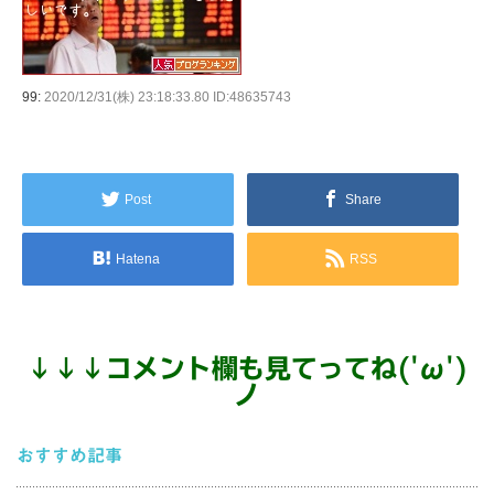
99:
2020/12/31(株) 23:18:33.80 ID:48635743
Post
Share
Hatena
RSS
↓
↓
↓
コメント欄も見てってね('ω')
ノ
おすすめ記事