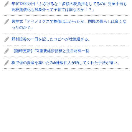
年収1200万円「ふざけるな！多額の税負担をしてるのに児童手当も
高校無償化も対象外って子育ては罰なのか！？」
民主党「アベノミクスで株価は上がったが、国民の暮らしは良くな
ったのか？」
野村證券の一日を記したコピペが壮絶過ぎる。
【随時更新】FX重要経済指標と注目材料一覧
株で億の資産を築いた2ch株板住人が晒してくれた手法が凄い。