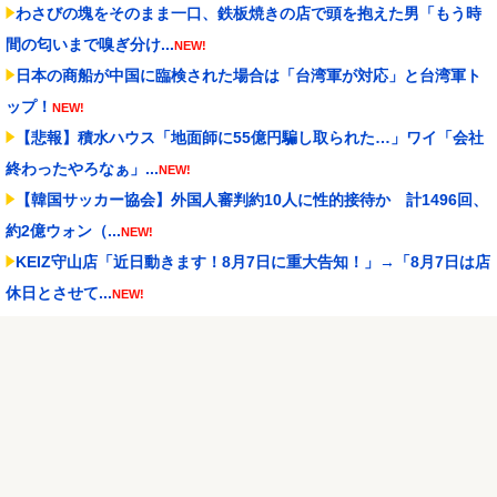
わさびの塊をそのまま一口、鉄板焼きの店で頭を抱えた男「もう時
間の匂いまで嗅ぎ分け...
NEW!
日本の商船が中国に臨検された場合は「台湾軍が対応」と台湾軍ト
ップ！
NEW!
【悲報】積水ハウス「地面師に55億円騙し取られた…」ワイ「会社
終わったやろなぁ」...
NEW!
【韓国サッカー協会】外国人審判約10人に性的接待か 計1496回、
約2億ウォン（...
NEW!
KEIZ守山店「近日動きます！8月7日に重大告知！」→「8月7日は店
休日とさせて...
NEW!
【にじさんじ】8月18日(火)21:00から、レヴィ・エリファ3Dライブ
「人間燦...
NEW!
堀口恭司、UFCのゲームに登場
NEW!
メトロイドプライム4 新品が2999円に…
NEW!