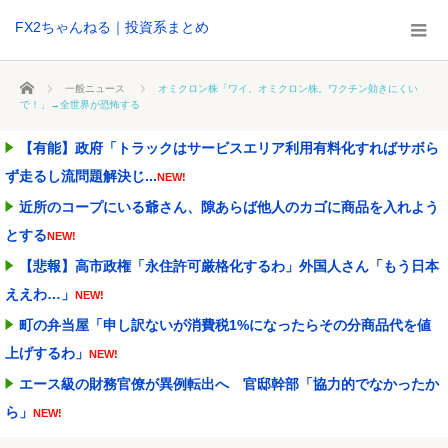
FX2ちゃんねる｜投資系まとめ
ホーム
一般ニュース
オミクロン株「ワイ、オミクロン株。ワクチン効きにくい
で！」→全世界が恐怖する
【有能】政府「トラックはサービスエリア利用有料化すればサボら
ず走るし流問題解決じ...
NEW!
近所のコープにいる爺さん、隙あらば他人のカゴに商品を入れよう
とする
NEW!
【悲報】高市政権「永住許可厳格化するわ」外国人さん「もう日本
ええわ…」
NEW!
町の弁当屋「申し訳ないが消費税1%になったらその分商品代を値
上げするわ」
NEW!
エース級の財務官僚が異例転出へ 官邸幹部「協力的でなかったか
ら」
NEW!
【画像】石川佳純さん(31)の体、エッッッッッッッッッッッッッッ