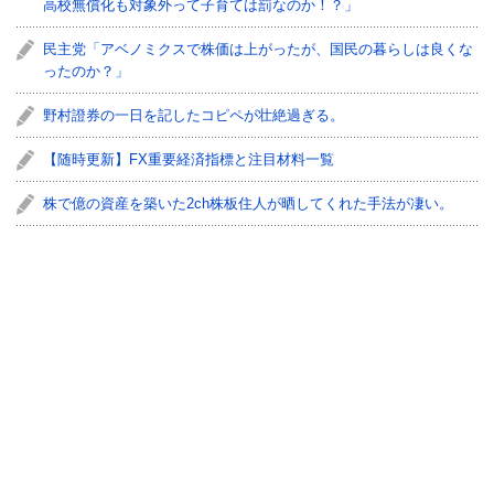
高校無償化も対象外って子育ては罰なのか！？」
民主党「アベノミクスで株価は上がったが、国民の暮らしは良くな
ったのか？」
野村證券の一日を記したコピペが壮絶過ぎる。
【随時更新】FX重要経済指標と注目材料一覧
株で億の資産を築いた2ch株板住人が晒してくれた手法が凄い。