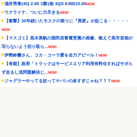
涌井秀章(40) 2.88 3勝1敗 4QS K/BB10.00
NEW!
ウクライナ、ついに力尽きる
NEW!
【衝撃】30年続いたモスクの祭りに『異変』が起こる・・・・・
NEW!
【マスゴミ】高木美帆の国民栄誉賞受賞の画像、敢えて高市首相が
写らないよう切り取ら...
NEW!
伊勢鈴蘭さん、コカ・コーラ愛を全力アピール！
NEW!
【有能】政府「トラックはサービスエリア利用有料化すればサボら
ず走るし流問題解決じ...
NEW!
ジャグラーやってる奴ってヤバいの多すぎじゃね？？？
NEW!
今季もタイトル獲得を目指すFC町田ゼルビア黒田剛監督が抱負を語
る
NEW!
Powered by livedoor 相互RSS