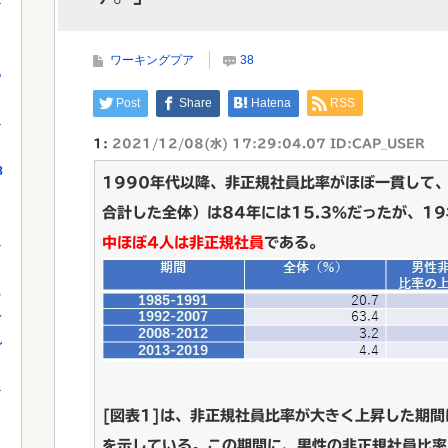
「高市総理には愛想尽かした」コメ余りに農家が悲
鳴 売値は生産原価の半分以下に…肥料代...
見た
ワーキングプア
38
っ
Post
Share
Hatena
RSS
Powered by livedoor 相互RSS
Powe
1:
2021/12/08(水) 17:29:04.07 ID:CAP_USER
8
1990年代以降、非正規社員比率がほぼ一貫して
合計した全体）は84年には15.3％だったが、19
中ほぼ4人は非正規社員
である。
し
を
れ
[図表1]は、非正規社員比率が大きく上昇した期間
を示している。この期間に、男性の非正規社員比率