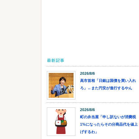
最新記事
2026/8/6
高市首相「日銀は国債を買い入れ
ろ」←また円安が進行するやん
2026/8/6
町の弁当屋「申し訳ないが消費税
1%になったらその分商品代を値上
げするわ」