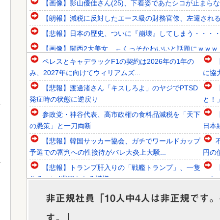
【画像】影山優佳さん(25)、下着姿であたシコが止まら
【朗報】減税に反対したエース級の財務官僚、左遷され
【悲報】日本の歴史、ついに『崩壊』してしまう・・・
【画像】関西2大美女 ←くっそかわいいと話題にｗｗｗ 【Pic
ペレスとキャデラックF1の契約は2026年の1年の
韓国人「意外に日本との関係が深い地球の裏側の国がこちら
み、2027年に向けてウィリアムズ...
に協
韓国人「SKハイニックスが10%台の暴落！外国人投資家と
【悲報】渡邊渚さん「キスしろよ」のヤジでPTSD
韓国人「日本ではテーブルに肘をついてはいけない？日本の
発症時の状態に逆戻り
と！
参政党・神谷代表、高市政権の食料品減税を「天下
の愚策」と一刀両断
日本
【悲報】韓国サッカー協会、ガチでワールドカップ
Powered by livedoor 相互RSS
予選での審判への性接待がバレ大炎上大騒...
円の
【悲報】トランプ肝入りの「戦艦トランプ」、一隻
作るのに4兆円かかる模様wwwwwww
ゃな
北朝鮮がロシアに弾道ミサイル40発供与、ミサイ
非正規社員「10人中4人は非正規です。
ル部隊90人派遣開始…さらに80発見通...
ルに
す。」