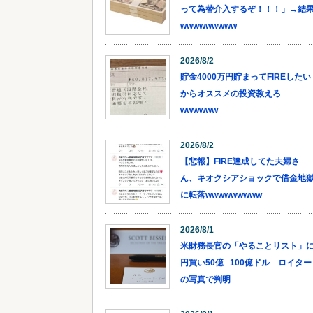
って為替介入するぞ！！！」→結
wwwwwwwww
2026/8/2
貯金4000万円貯まってFIREしたい
からオススメの投資教えろ
wwwwww
2026/8/2
【悲報】FIRE達成してた夫婦さ
ん、キオクシアショックで借金地
に転落wwwwwwwww
2026/8/1
米財務長官の「やることリスト」
円買い50億─100億ドル ロイター
の写真で判明