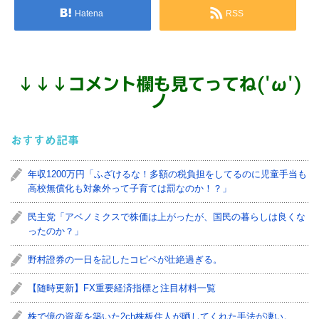
Hatena
RSS
↓
↓
↓
コメント欄も見てってね('ω')
ノ
おすすめ記事
年収1200万円「ふざけるな！多額の税負担をしてるのに児童手当も
高校無償化も対象外って子育ては罰なのか！？」
民主党「アベノミクスで株価は上がったが、国民の暮らしは良くな
ったのか？」
野村證券の一日を記したコピペが壮絶過ぎる。
【随時更新】FX重要経済指標と注目材料一覧
株で億の資産を築いた2ch株板住人が晒してくれた手法が凄い。