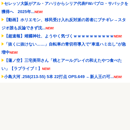
セレッソ大阪がアル・アハリからシリア代表FWパブロ・サバックを
獲得へ 2025年...
NEW!
【動画】ホリエモン、移民受け入れ反対派の若者にブチギレ→スタ
ジオ誰も反論できず沈...
NEW!
【超速報】靖國神社、ようやく気づくｗｗｗｗｗｗｗｗｗｗ
NEW!
「抜くに抜けない……」自転車の青切符導入で”車道ハミ出し”が急
増中
NEW!
【蓮ノ空】三宅美羽さん「桃とアールグレイの和えたやつ食べた
い」【ラブライブ！】
NEW!
小島大河 .258(213-55) 5本 22打点 OPS.649 ←新人王の可...
NEW!
実際『ゼルダ 時オカ』→『風タク』の時の空気感を知りたい
NEW!
【試合実況】西武２軍スタメン 先発:杉山遙希（2026.8.9）
NEW!
Powered by livedoor 相互RSS