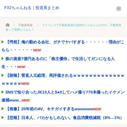
FX2ちゃんねる｜投資系まとめ
ホーム
不動産投資
ファミレスで不動産投資の話聞かにゃならんのやが、不動産投
資って実際どうなん？
【愕然】俺の勤める会社、ガチでヤバすぎる・・・・・・理由がこ
ちら・・・・・・
NEW!
株の資産7億円あるのに「株主優待」で生活してガンになる人
生・・・
NEW!
【朗報】菅直人元総理、再評価されるｗｗｗｗｗｗｗｗｗｗｗｗｗ
ｗｗｗｗｗ
NEW!
SNSで知り合ったJK10人とS●Xしてハメ撮り770本撮ったイケメン
逮捕www...
NEW!
【画像】20年前のAV、キチガイすぎるwwwwww
NEW!
【悲報】日本人、バカかもしれない。食品消費税減税（8%→1%）
に93.2%が賛成...
NEW!