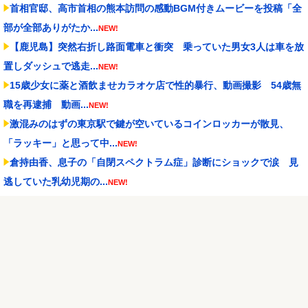
首相官邸、高市首相の熊本訪問の感動BGM付きムービーを投稿「全
部が全部ありがたか...
NEW!
【鹿児島】突然右折し路面電車と衝突 乗っていた男女3人は車を放
置しダッシュで逃走...
NEW!
15歳少女に薬と酒飲ませカラオケ店で性的暴行、動画撮影 54歳無
職を再逮捕 動画...
NEW!
激混みのはずの東京駅で鍵が空いているコインロッカーが散見、
「ラッキー」と思って中...
NEW!
倉持由香、息子の「自閉スペクトラム症」診断にショックで涙 見
逃していた乳幼児期の...
NEW!
久保優太(38)、10代の女性と再婚
NEW!
【試合結果】阪神vs中日 2026/08/07 【才木8回無失点 佐藤1安打2
打...
NEW!
【J1第1節 横浜FM×鹿島】鹿島が劇的すぎる逆転勝利で国立での開
幕戦制す！後半...
NEW!