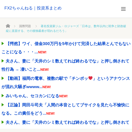
FX2ちゃんねる｜投資系まとめ
ホーム
国際問題
著名投資家ジム・ロジャーズ「日本は、数年以内に戦争と財政破
綻に直面する、その後独裁者が現れるだろう」
【愕然】ワイ、借金300万円を5年かけて完済した結果とんでもない
ことになる・・・...
NEW!
夫さん、妻に「天井のシミ数えてれば終わるでな」と押し倒されて
性行為 → 凄いこと...
NEW!
【動画】福岡の電車、複数の駅で「チンポッ
」というアナウンス
が流れ大騒ぎwwww...
NEW!
みいちゃん、セコカンになる
NEW!
【正論】岡田斗司夫「人間の本音としてブサイクを見たら不愉快に
なる。この責任をどう...
NEW!
夫さん、妻に「天井のシミ数えてれば終わるでな」と押し倒されて
性行為 → 凄いこと...
NEW!