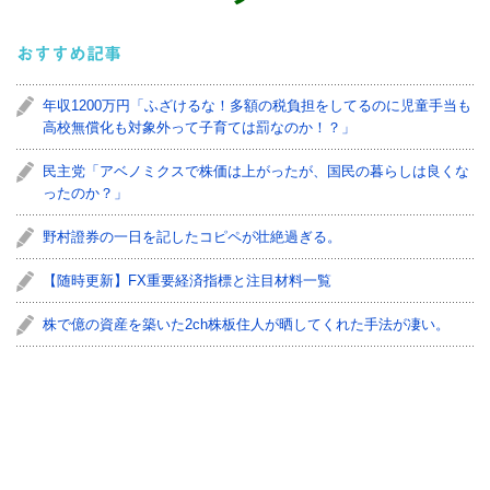
おすすめ記事
年収1200万円「ふざけるな！多額の税負担をしてるのに児童手当も
高校無償化も対象外って子育ては罰なのか！？」
民主党「アベノミクスで株価は上がったが、国民の暮らしは良くな
ったのか？」
野村證券の一日を記したコピペが壮絶過ぎる。
【随時更新】FX重要経済指標と注目材料一覧
株で億の資産を築いた2ch株板住人が晒してくれた手法が凄い。