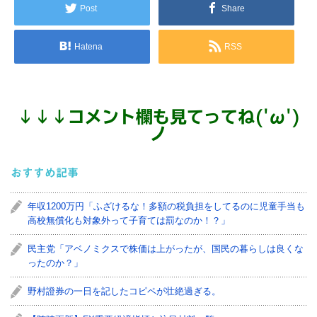
Post
Share
Hatena
RSS
↓
↓
↓
コメント欄も見てってね('ω')
ノ
おすすめ記事
年収1200万円「ふざけるな！多額の税負担をしてるのに児童手当も
高校無償化も対象外って子育ては罰なのか！？」
民主党「アベノミクスで株価は上がったが、国民の暮らしは良くな
ったのか？」
野村證券の一日を記したコピペが壮絶過ぎる。