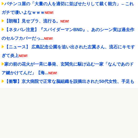
パチンコ屋の「大量の人を適切に並ばせたりして裁く能力」←これ
ガチで凄いよなｗｗｗ
NEW!
【朗報】見せブラ、流行る。
NEW!
【ネタバレ注意】『スパイダーマンBND』、あのシーン実は過去作
のセルフカバーだっ...
NEW!
【ニュース】 広島記念公園を追い出された左翼さん、流石にキモす
ぎて炎上
NEW!
家の前の花火が一斉に暴発、玄関先に駆け込む一家「なんであのド
ア鍵かけてんだ」【海...
NEW!
【衝撃】京大病院で正常な脳組織を誤摘出された50代女性、手足も
動かせず自発呼吸も...
NEW!
ドン・キホーテ露店「うなぎのかば焼き」で食中毒 男女14人が発熱
や腹痛など訴え…...
NEW!
シュート選手が結婚を発表、ネモ選手とウメハラ選手が婚姻届の証
人に。
NEW!