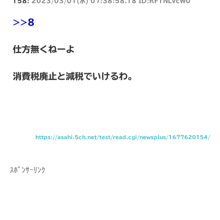
158:
2023/03/01(水) 07:38:58.18 ID:RF1NLvcW0
>>8
仕方無くねーよ
消費税廃止と減税でいけるわ。
https://asahi.5ch.net/test/read.cgi/newsplus/1677620154/
ｽﾎﾟﾝｻｰﾘﾝｸ