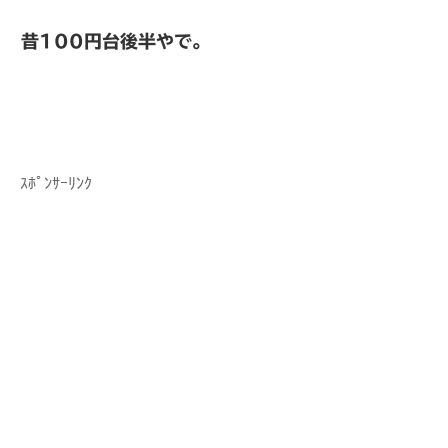
昔100円台後半やで。
ｽﾎﾟﾝｻｰﾘﾝｸ