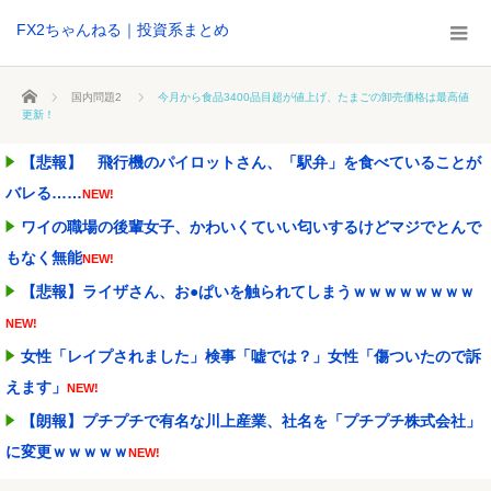
FX2ちゃんねる｜投資系まとめ
ホーム
国内問題2
今月から食品3400品目超が値上げ、たまごの卸売価格は最高値
更新！
【悲報】 飛行機のパイロットさん、「駅弁」を食べていることが
バレる……
NEW!
ワイの職場の後輩女子、かわいくていい匂いするけどマジでとんで
もなく無能
NEW!
【悲報】ライザさん、お●ぱいを触られてしまうｗｗｗｗｗｗｗｗ
NEW!
女性「レイプされました」検事「嘘では？」女性「傷ついたので訴
えます」
NEW!
【朗報】プチプチで有名な川上産業、社名を「プチプチ株式会社」
に変更ｗｗｗｗｗ
NEW!
ワイ「子供2人目欲しいんやが、、、」ヨッメ「金は？育児は？私