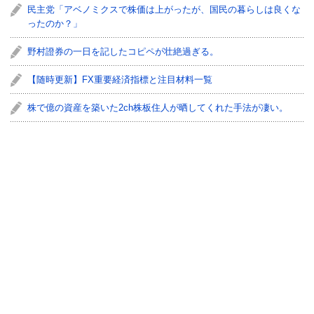
民主党「アベノミクスで株価は上がったが、国民の暮らしは良くな
ったのか？」
野村證券の一日を記したコピペが壮絶過ぎる。
【随時更新】FX重要経済指標と注目材料一覧
株で億の資産を築いた2ch株板住人が晒してくれた手法が凄い。