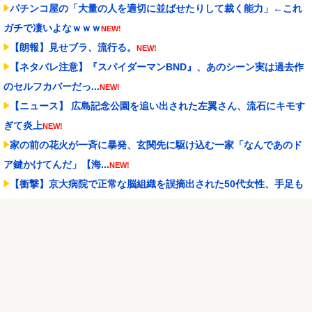
パチンコ屋の「大量の人を適切に並ばせたりして裁く能力」←これ
ガチで凄いよなｗｗｗ
NEW!
【朗報】見せブラ、流行る。
NEW!
【ネタバレ注意】『スパイダーマンBND』、あのシーン実は過去作
のセルフカバーだっ...
NEW!
【ニュース】 広島記念公園を追い出された左翼さん、流石にキモす
ぎて炎上
NEW!
家の前の花火が一斉に暴発、玄関先に駆け込む一家「なんであのド
ア鍵かけてんだ」【海...
NEW!
【衝撃】京大病院で正常な脳組織を誤摘出された50代女性、手足も
動かせず自発呼吸も...
NEW!
ドン・キホーテ露店「うなぎのかば焼き」で食中毒 男女14人が発熱
や腹痛など訴え…...
NEW!
シュート選手が結婚を発表、ネモ選手とウメハラ選手が婚姻届の証
人に。
NEW!