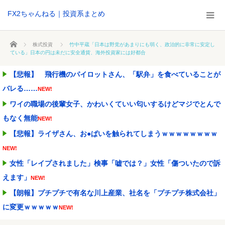
FX2ちゃんねる｜投資系まとめ
ホーム
株式投資
竹中平蔵「日本は野党があまりにも弱く、政治的に非常に安定し
ている」日本の円は未だに安全通貨、海外投資家には好都合
【悲報】 飛行機のパイロットさん、「駅弁」を食べていることが
バレる……
NEW!
ワイの職場の後輩女子、かわいくていい匂いするけどマジでとんで
もなく無能
NEW!
【悲報】ライザさん、お●ぱいを触られてしまうｗｗｗｗｗｗｗｗ
NEW!
女性「レイプされました」検事「嘘では？」女性「傷ついたので訴
えます」
NEW!
【朗報】プチプチで有名な川上産業、社名を「プチプチ株式会社」
に変更ｗｗｗｗｗ
NEW!
ワイ「子供2人目欲しいんやが、、、」ヨッメ「金は？育児は？私