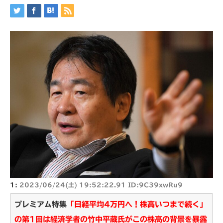
1:
2023/06/24(土) 19:52:22.91 ID:9C39xwRu9
プレミアム特集
「日経平均4万円へ！株高いつまで続く」
の第1回は経済学者の竹中平蔵氏がこの株高の背景を暴露