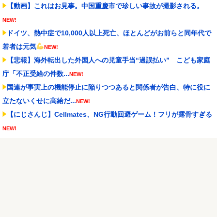
【動画】これはお見事。中国重慶市で珍しい事故が撮影される。
NEW!
ドイツ、熱中症で10,000人以上死亡、ほとんどがお前らと同年代で
若者は元気
NEW!
【悲報】海外転出した外国人への児童手当“過誤払い” こども家庭
庁「不正受給の件数...
NEW!
国連が事実上の機能停止に陥りつつあると関係者が告白、特に役に
立たないくせに高給だ...
NEW!
【にじさんじ】Cellmates、NG行動回避ゲーム！フリが露骨すぎる
NEW!
昔のスロット動画見てたらケロット柄が2回出たのにハズレてた…流
石にヤバすぎじゃね...
NEW!
軽飛行機が屋根すれすれを抜けて飛行場へ、車輪を出さないまま胴
体着陸「これよりひど...
NEW!
Switch2版『FF14』緊急メンテでロード時間が8秒から6秒に
NEW!