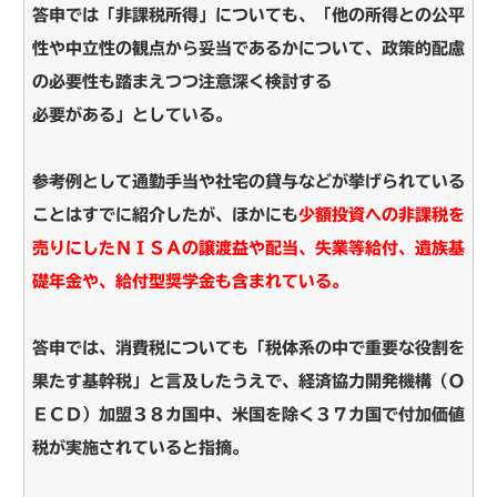
答申では「非課税所得」についても、「他の所得との公平
性や中立性の観点から妥当であるかについて、政策的配慮
の必要性も踏まえつつ注意深く検討する
必要がある」としている。
参考例として通勤手当や社宅の貸与などが挙げられている
ことはすでに紹介したが、ほかにも
少額投資への非課税を
売りにしたＮＩＳＡの譲渡益や配当、失業等給付、遺族基
礎年金や、給付型奨学金も含まれている。
答申では、消費税についても「税体系の中で重要な役割を
果たす基幹税」と言及したうえで、経済協力開発機構（Ｏ
ＥＣＤ）加盟３８カ国中、米国を除く３７カ国で付加価値
税が実施されていると指摘。