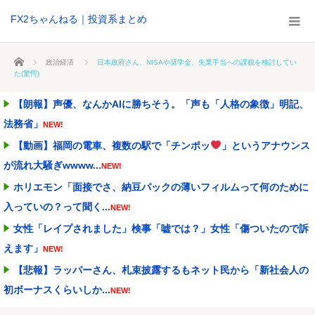
FX2ちゃんねる｜投資系まとめ
ホーム
政治経済
日本政府さん、NISAや奨学金、失業手当への課税を検討してい
た(驚愕)
【朗報】声優、なんかAIに勝ちそう。「声も「人格の象徴」明記、
法務省」
NEW!
【動画】福岡の電車、複数の駅で「チンポッ
」というアナウンス
が流れ大騒ぎwwww...
NEW!
ホリエモン「面接でさ、納豆パックの薄いフィルムって何のために
入っていの？って聞く...
NEW!
女性「レイプされました」検事「嘘では？」女性「傷ついたので訴
えます」
NEW!
【悲報】ラッパーさん、札束披露するもネット民から「新社会人の
初ボーナスくらいしか...
NEW!
ワイ「子供2人目欲しいんやが、、、」ヨッメ「金は？育児は？私