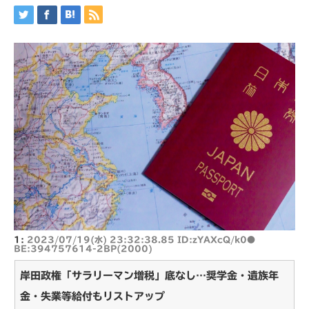
1:
2023/07/19(水) 23:32:38.85 ID:zYAXcQ/k0●
BE:394757614-2BP(2000)
岸田政権「サラリーマン増税」底なし…奨学金・遺族年
金・失業等給付もリストアップ