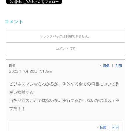
コメント
トラックバックは利用できません。
コメント (77)
匿名
返信
引用
2023年 7月 20日 7:18am
ビジネスマンならわかるが、例外なく全ての項目について列
挙し検討する。
当たり前のことではないか。実行するかしないかは次ステッ
プだ！！
返信
引用