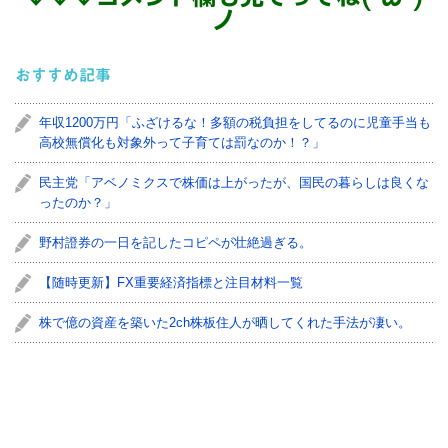
ノ
おすすめ記事
年収1200万円「ふざけるな！多額の税負担をしてるのに児童手当も
高校無償化も対象外って子育ては罰なのか！？」
民主党「アベノミクスで株価は上がったが、国民の暮らしは良くな
ったのか？」
野村證券の一日を記したコピペが壮絶過ぎる。
【随時更新】FX重要経済指標と注目材料一覧
株で億の資産を築いた2ch株板住人が晒してくれた手法が凄い。