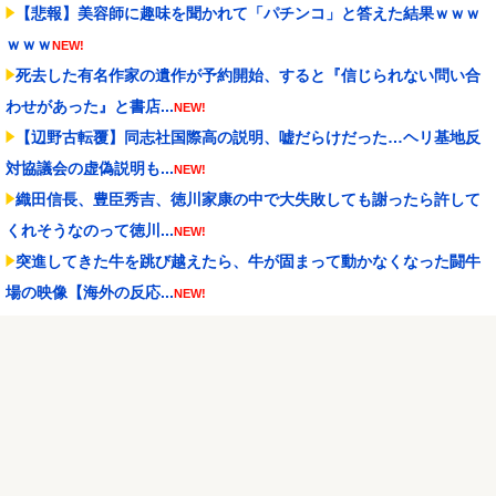
【悲報】美容師に趣味を聞かれて「パチンコ」と答えた結果ｗｗｗ
ｗｗｗ
NEW!
死去した有名作家の遺作が予約開始、すると『信じられない問い合
わせがあった』と書店...
NEW!
【辺野古転覆】同志社国際高の説明、嘘だらけだった…ヘリ基地反
対協議会の虚偽説明も...
NEW!
織田信長、豊臣秀吉、徳川家康の中で大失敗しても謝ったら許して
くれそうなのって徳川...
NEW!
突進してきた牛を跳び越えたら、牛が固まって動かなくなった闘牛
場の映像【海外の反応...
NEW!
【遊戯王】ヤドカリューで900レス目指すスレ
NEW!
家庭菜園やってるけど、最近空芯菜が評価され過ぎだと思
う！！！！！
NEW!
ストリートファイター6 スマスロ新台｜初打ち評価＆感想、Twitter
報告まとめ
NEW!