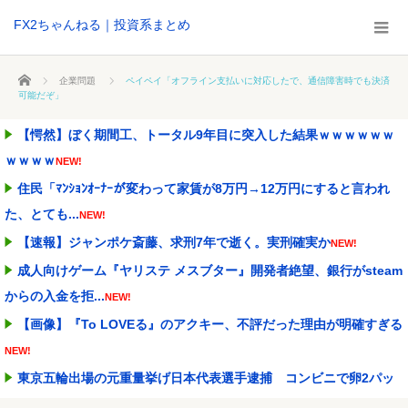
FX2ちゃんねる｜投資系まとめ
ホーム
企業問題
ペイペイ「オフライン支払いに対応したで、通信障害時でも決済
可能だぞ」
【愕然】ぼく期間工、トータル9年目に突入した結果ｗｗｗｗｗｗ
ｗｗｗｗ
NEW!
住民「ﾏﾝｼｮﾝｵｰﾅｰが変わって家賃が8万円→12万円にすると言われ
た、とても...
NEW!
【速報】ジャンポケ斎藤、求刑7年で逝く。実刑確実か
NEW!
成人向けゲーム『ヤリステ メスブター』開発者絶望、銀行がsteam
からの入金を拒...
NEW!
【画像】『To LOVEる』のアクキー、不評だった理由が明確すぎる
NEW!
東京五輪出場の元重量挙げ日本代表選手逮捕 コンビニで卵2パッ
クとしょうゆ1本(8...
NEW!